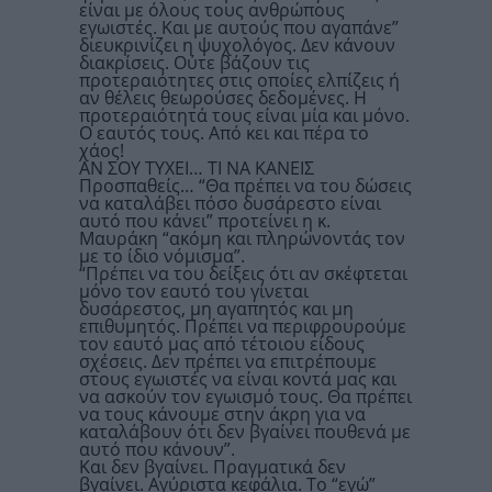
είναι με όλους τους ανθρώπους
εγωιστές. Και με αυτούς που αγαπάνε”
διευκρινίζει η ψυχολόγος. Δεν κάνουν
διακρίσεις. Ούτε βάζουν τις
προτεραιότητες στις οποίες ελπίζεις ή
αν θέλεις θεωρούσες δεδομένες. Η
προτεραιότητά τους είναι μία και μόνο.
Ο εαυτός τους. Από κει και πέρα το
χάος!
ΑΝ ΣΟΥ ΤΥΧΕΙ… ΤΙ ΝΑ ΚΑΝΕΙΣ
Προσπαθείς… “Θα πρέπει να του δώσεις
να καταλάβει πόσο δυσάρεστο είναι
αυτό που κάνει” προτείνει η κ.
Μαυράκη “ακόμη και πληρώνοντάς τον
με το ίδιο νόμισμα”.
“Πρέπει να του δείξεις ότι αν σκέφτεται
μόνο τον εαυτό του γίνεται
δυσάρεστος, μη αγαπητός και μη
επιθυμητός. Πρέπει να περιφρουρούμε
τον εαυτό μας από τέτοιου είδους
σχέσεις. Δεν πρέπει να επιτρέπουμε
στους εγωιστές να είναι κοντά μας και
να ασκούν τον εγωισμό τους. Θα πρέπει
να τους κάνουμε στην άκρη για να
καταλάβουν ότι δεν βγαίνει πουθενά με
αυτό που κάνουν”.
Και δεν βγαίνει. Πραγματικά δεν
βγαίνει. Αγύριστα κεφάλια. Το “εγώ”