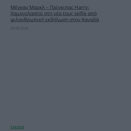
Μέγκαν Μαρκλ – Πρίγκιπας Harry:
Χαμογελαστοί στη νέα τους selfie από
φιλανθρωπική εκδήλωση στον Καναδά
09.08.2026