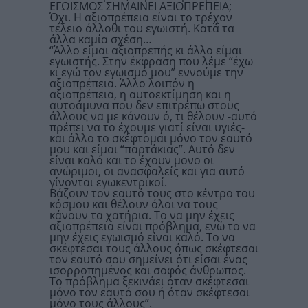
ΕΓΩΙΣΜΟΣ ΣΗΜΑΙΝΕΙ ΑΞΙΟΠΡΕΠΕΙΑ;
Όχι. Η αξιοπρέπεια είναι το τρέχον
τέλειο άλλοθι του εγωιστή. Κατά τα
άλλα καμία σχέση…
“Άλλο είμαι αξιοπρεπής κι άλλο είμαι
εγωιστής. Στην έκφραση που λέμε “έχω
κι εγώ τον εγωισμό μου” εννούμε την
αξιοπρέπεια. Άλλο λοιπόν η
αξιοπρέπεια, η αυτοεκτίμηση και η
αυτοάμυνα που δεν επιτρέπω στους
άλλους να με κάνουν ό, τι θέλουν -αυτό
πρέπει να το έχουμε γιατί είναι υγιές-
και άλλο το σκέφτομαι μόνο τον εαυτό
μου και είμαι “παρτάκιας”. Αυτό δεν
είναι καλό και το έχουν μονο οι
ανώριμοι, οι ανασφαλείς και για αυτό
γίνονται εγωκεντρικοί.
Βάζουν τον εαυτό τους στο κέντρο του
κόσμου και θέλουν όλοι να τους
κάνουν τα χατήρια. Το να μην έχεις
αξιοπρέπεια είναι πρόβλημα, ενώ το να
μην έχεις εγωισμό είναι καλό. Το να
σκέφτεσαι τους άλλους όπως σκέφτεσαι
τον εαυτό σου σημείνει ότι είσαι ένας
ισορροπημένος και σοφός άνθρωπος.
Το πρόβλημα ξεκινάει όταν σκέφτεσαι
μόνο τον εαυτό σου ή όταν σκέφτεσαι
μόνο τους άλλους”.