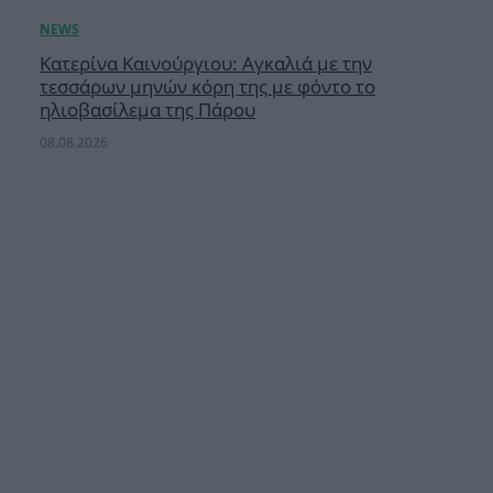
Κατερίνα Καινούργιου: Αγκαλιά με την
τεσσάρων μηνών κόρη της με φόντο το
ηλιοβασίλεμα της Πάρου
08.08.2026