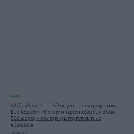
Αλέξανδρος Τσουβέλας για τη σύντροφό του,
Εύα Καρύδη: «Θα την υπερασπιζόμουν άλλες
500 φορές – Δεν έχει φωτογένεια, τι να
κάνουμε»
09.08.2026