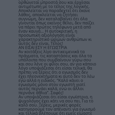
ορθώνεται μπροστά σου και έρχεσαι
αντιμέτωπη με το τέλος της λογικής.
Αποκλείεται να παραδεχτεί ότι έκανε
λάθος, αποκλείεται να ζητήσει
συγνώμη, δεν καταλαβαίνει ότι όλα
γίνονται όπως εκείνος θέλει, δεν παίζει
να πάρει πρώτος τηλέφωνο μετά από
έναν καυγά… Η αυτοκριτική, η
προσωπική αξιολόγηση είναι
χαρακτηριστικό ώριμων ανθρώπων κι
αυτός δεν είναι. Τέλος!
ΑΝ ΕΙΣΑΙ ΕΣΥ Η ΕΓΩΙΣΤΡΙΑ
Αν κοιτάξεις λίγο αντικειμενικά τα
πράγματα, τις καταστάσεις και όλα τα
υπόλοιπα που συμβαίνουν γύρω σου
και σου λένε οι φίλοι σου, αν για κάποιο
λόγο υποψιάζεσαι ότι είσαι τελικά, θα
πρέπει να ξέρεις ότι ο εγωισμός δεν
έχει πλεονεκτήματα κι αυτό δεν το λέω
εγώ αλλά η ειδικός. “Καλό κάνει ο
εγωισμός μόνο στον εγωιστή γιατί
αυτός περνάει καλά, ενώ οι άλλοι
περνάνε άθλια”. Σαφές!
Αν υποψιάζεσαι ότι είσαι εγωίστρια, η
ψυχολόγος έχει κάτι να σου πει. Για το
καλό σου. Ξέρεις, μερικές φορές
κατηγορούμε τον απέναντι για εγωισμό
και τελικά βλέπουμε ότι εμείς είμαστε