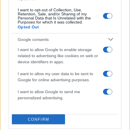
I want to opt-out of Collection, Use,
Retention, Sale, and/or Sharing of my
Personal Data that Is Unrelated with the
Purposes for which it was collected.
Αμαλία Κωστοπούλου – Τζέικ Μέντγουελ: Ζουν
Opted Out
τη δική τους «Dolce Vita» – Ο μήνας του μέλιτος
με σκάφος στην Ιταλία συνεχίζεται
Google consents
09.08.2026
I want to allow Google to enable storage
related to advertising like cookies on web or
device identifiers in apps.
I want to allow my user data to be sent to
Google for online advertising purposes.
I want to allow Google to send me
personalized advertising.
CONFIRM