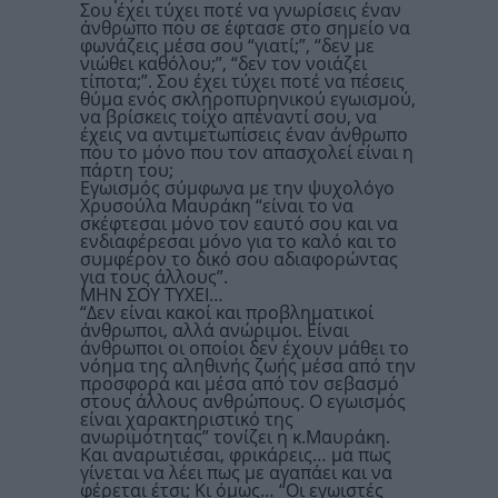
Σου έχει τύχει ποτέ να γνωρίσεις έναν
άνθρωπο που σε έφτασε στο σημείο να
φωνάζεις μέσα σου “γιατί;”, “δεν με
νιώθει καθόλου;”, “δεν τον νοιάζει
τίποτα;”. Σου έχει τύχει ποτέ να πέσεις
θύμα ενός σκληροπυρηνικού εγωισμού,
να βρίσκεις τοίχο απέναντί σου, να
έχεις να αντιμετωπίσεις έναν άνθρωπο
που το μόνο που τον απασχολεί είναι η
πάρτη του;
Εγωισμός σύμφωνα με την ψυχολόγο
Χρυσούλα Μαυράκη “είναι το να
σκέφτεσαι μόνο τον εαυτό σου και να
ενδιαφέρεσαι μόνο για το καλό και το
συμφέρον το δικό σου αδιαφορώντας
για τους άλλους”.
ΜΗΝ ΣΟΥ ΤΥΧΕΙ…
“Δεν είναι κακοί και προβληματικοί
άνθρωποι, αλλά ανώριμοι. Είναι
άνθρωποι οι οποίοι δεν έχουν μάθει το
νόημα της αληθινής ζωής μέσα από την
προσφορά και μέσα από τον σεβασμό
στους άλλους ανθρώπους. Ο εγωισμός
είναι χαρακτηριστικό της
ανωριμότητας” τονίζει η κ.Μαυράκη.
Και αναρωτιέσαι, φρικάρεις… μα πως
γίνεται να λέει πως με αγαπάει και να
φέρεται έτσι; Κι όμως… “Οι εγωιστές