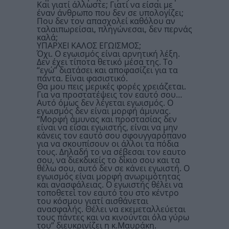
Και γιατί άλλωστε; Γιατί να είσαι με
έναν άνθρωπο που δεν σε υπολογίζει;
Που δεν τον απασχολεί καθόλου αν
ταλαιπωρείσαι, πληγώνεσαι, δεν περνάς
καλά;
ΥΠΑΡΧΕΙ ΚΑΛΟΣ ΕΓΩΙΣΜΟΣ;
Όχι. Ο εγωισμός είναι αρνητική λέξη.
Δεν έχει τίποτα θετικό μέσα της. Το
“εγώ” διατάσει και αποφασίζει για τα
πάντα. Είναι φασιστικό.
Θα μου πεις μερικές φορές χρειάζεται.
Για να προστατέψεις τον εαυτό σου…
Αυτό όμως δεν λέγεται εγωισμός. Ο
εγωισμός δεν είναι μορφή άμυνας.
“Μορφή άμυνας και προστασίας δεν
είναι να είσαι εγωιστής, είναι να μην
κάνεις τον εαυτό σου σφουγγαρόπανο
για να σκουπίσουν οι άλλοι τα πόδια
τους. Δηλαδή το να σέβεσαι τον εαυτο
σου, να διεκδικείς το δίκιο σου και τα
θέλω σου, αυτό δεν σε κάνει εγωιστή. Ο
εγωισμός είναι μορφή ανωριμότητας
και ανασφάλειας. Ο εγωιστής θέλει να
τοποθετεί τον εαυτό του στο κέντρο
του κόσμου γιατί αισθάνεται
ανασφαλής. Θέλει να εκεμεταλλεύεται
τους πάντες και να κινούνται όλα γύρω
του” διευκρινίζει η κ.Μαυράκη.