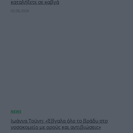
καταλήξετε σε καβγά
02.08.2026
Ιωάννα Τούνη: «Έβγαλα όλο το βράδυ στο
νοσοκομείο με ορούς και αντιβιώσεις»