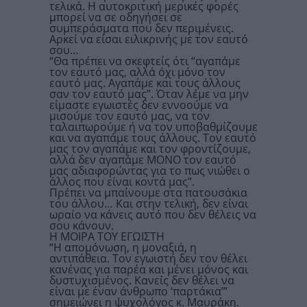
τελικά. Η αυτοκριτική μερικές φορές
μπορεί να σε οδηγήσει σε
συμπεράσματα που δεν περιμένεις.
Αρκεί να είσαι ειλικρινής με τον εαυτό
σου…
“Θα πρέπει να σκεφτείς ότι “αγαπάμε
τον εαυτό μας, αλλά όχι μόνο τον
εαυτό μας. Αγαπάμε και τους άλλους
σαν τον εαυτό μας”. Όταν λέμε να μην
είμαστε εγωιστές δεν εννοούμε να
μισούμε τον εαυτό μας, να τον
ταλαιπωρούμε ή να τον υποβαθμίζουμε
και να αγαπάμε τους άλλους. Τον εαυτό
μας τον αγαπάμε και τον φροντίζουμε,
αλλά δεν αγαπάμε ΜΟΝΟ τον εαυτό
μας αδιαφορώντας για το πως νιώθει ο
άλλος που είναι κοντά μας”.
Πρέπει να μπαίνουμε στα πατουσάκια
του άλλου… Και στην τελική, δεν είναι
ωραίο να κάνεις αυτό που δεν θέλεις να
σου κάνουν.
Η ΜΟΙΡΑ ΤΟΥ ΕΓΩΙΣΤΗ
“Η απομόνωση, η μοναξιά, η
αντιπάθεια. Τον εγωιστή δεν τον θέλει
κανένας για παρέα και μένει μόνος και
δυστυχισμένος. Κανείς δεν θέλει να
είναι με έναν άνθρωπο ‘παρτάκια’”
σημειώνει η ψυχολόγος κ. Μαυράκη.