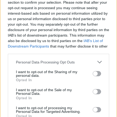
section to confirm your selection. Please note that after your
opt-out request is processed you may continue seeing
interest-based ads based on personal information utilized by
us or personal information disclosed to third parties prior to
your opt-out. You may separately opt-out of the further
Χαίρεσαι πραγματικά όταν ο σύντροφός σου
disclosure of your personal information by third parties on the
πετυχαίνει κάτι;
IAB’s list of downstream participants. This information may
also be disclosed by us to third parties on the
IAB’s List of
09.08.2026
Downstream Participants
that may further disclose it to other
third parties.
Please note that this website/app uses one or more Google
Personal Data Processing Opt Outs
services and may gather and store information including but
not limited to your visit or usage behaviour. You may click to
I want to opt-out of the Sharing of my
personal data.
grant or deny consent to Google and its third-party tags to
Opted In
use your data for below specified purposes in below Google
consent section.
I want to opt-out of the Sale of my
Personal Data.
Opted In
I want to opt-out of processing my
Personal Data for Targeted Advertising.
Opted In