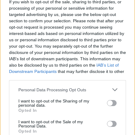
If you wish to opt-out of the sale, sharing to third parties, or
processing of your personal or sensitive information for
targeted advertising by us, please use the below opt-out
section to confirm your selection. Please note that after your
opt-out request is processed you may continue seeing
interest-based ads based on personal information utilized by
us or personal information disclosed to third parties prior to
your opt-out. You may separately opt-out of the further
Εριέττα Κούρκουλου: Τα φιλιά με τον Βύρωνα
disclosure of your personal information by third parties on the
Βασιλειάδη στις διακοπές τους και τα γενέθλια
IAB’s list of downstream participants. This information may
– «Καμία στιγμή ευτυχίας δεδομένη»
also be disclosed by us to third parties on the
IAB’s List of
Downstream Participants
that may further disclose it to other
08.08.2026
third parties.
Please note that this website/app uses one or more Google
Personal Data Processing Opt Outs
services and may gather and store information including but
not limited to your visit or usage behaviour. You may click to
I want to opt-out of the Sharing of my
personal data.
grant or deny consent to Google and its third-party tags to
Opted In
use your data for below specified purposes in below Google
consent section.
I want to opt-out of the Sale of my
Personal Data.
Opted In