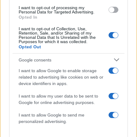
I want to opt-out of processing my
Personal Data for Targeted Advertising.
Opted In
I want to opt-out of Collection, Use,
Retention, Sale, and/or Sharing of my
Personal Data that Is Unrelated with the
Purposes for which it was collected.
Opted Out
Ιωάννα Τούνη: «Έβγαλα όλο το βράδυ στο
νοσοκομείο με ορούς και αντιβιώσεις»
Google consents
08.08.2026
I want to allow Google to enable storage
related to advertising like cookies on web or
device identifiers in apps.
I want to allow my user data to be sent to
Google for online advertising purposes.
I want to allow Google to send me
personalized advertising.