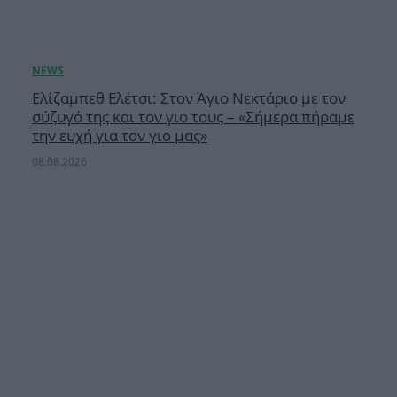
Ελίζαμπεθ Ελέτσι: Στον Άγιο Νεκτάριο με τον
σύζυγό της και τον γιο τους – «Σήμερα πήραμε
την ευχή για τον γιο μας»
08.08.2026