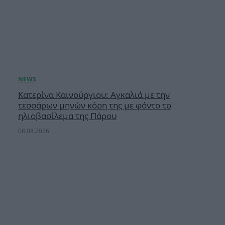
Κατερίνα Καινούργιου: Αγκαλιά με την
τεσσάρων μηνών κόρη της με φόντο το
ηλιοβασίλεμα της Πάρου
08.08.2026