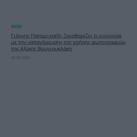
Γιάννης Παπαμιχαήλ: Ξεκαθαρίζει τι εννοούσε
με την «απαγόρευση» της χρήσης φωτογραφιών
της Αλίκης Βουγιουκλάκη
08.08.2026