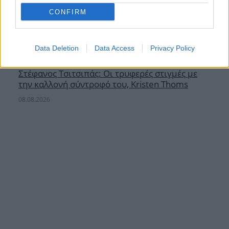
CONFIRM
Data Deletion
Data Access
Privacy Policy
Στέφανος Τσιτσιπάς: Οι τρυφερές στιγμές με
την καλλονή σύντροφό του, Kristen Thoms
08.08.2026