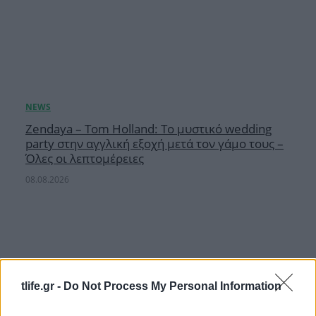
Zendaya – Tom Holland: Το μυστικό wedding
party στην αγγλική εξοχή μετά τον γάμο τους –
Όλες οι λεπτομέρειες
08.08.2026
tlife.gr -
Do Not Process My Personal Information