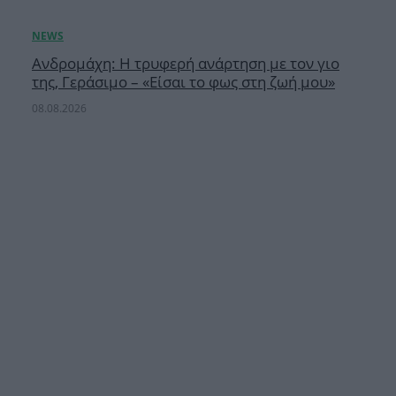
Ανδρομάχη: Η τρυφερή ανάρτηση με τον γιο
της, Γεράσιμο – «Είσαι το φως στη ζωή μου»
08.08.2026