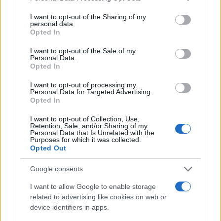
21.01.2025
services and may gather and store information including but
Σουπες
not limited to your visit or usage behaviour. You may click to
I want to opt-out of the Sharing of my
personal data.
grant or deny consent to Google and its third-party tags to
Συνταγή για βελουτέ σούπα με πατάτες
Opted In
use your data for below specified purposes in below Google
και πράσο
consent section.
I want to opt-out of the Sale of my
Personal Data.
ΔΙΑΦΗΜΙΣΗ
Opted In
I want to opt-out of processing my
Personal Data for Targeted Advertising.
Opted In
I want to opt-out of Collection, Use,
Retention, Sale, and/or Sharing of my
Personal Data that Is Unrelated with the
Purposes for which it was collected.
Opted Out
Google consents
I want to allow Google to enable storage
related to advertising like cookies on web or
device identifiers in apps.
Σουπες