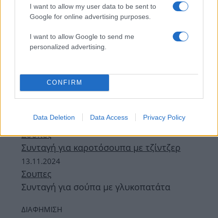
Συνταγή για σούπα με γλυκοπατάτα και
I want to allow my user data to be sent to
τζίντζερ
Google for online advertising purposes.
06.12.2024
I want to allow Google to send me
Σουπες
personalized advertising.
Συνταγή για σούπα κάστανο
25.11.2024
Σουπες
CONFIRM
Συνταγή για βελουτέ σούπα με πατάτα
και καρότο
Data Deletion
Data Access
Privacy Policy
19.11.2024
by
Δημητρα Γκασιαμη
Σουπες
Συνταγή για καροτόσουπα με τζίντζερ
13.11.2024
Σουπες
Συνταγή για σούπα με γλυκοπατάτα
ΔΙΑΦΗΜΙΣΗ