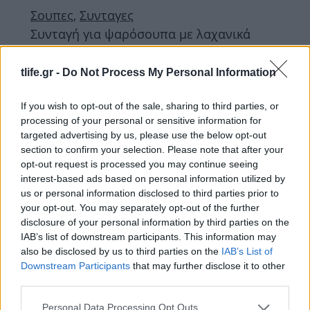
Σουπες
,
Συνταγες
Συνταγή για ψαρόσουπα με λαχανικά
Σουπες
,
Συνταγες
Συνταγή για βελουτέ σούπα με
tlife.gr -
Do Not Process My Personal Information
κουνουπίδι
If you wish to opt-out of the sale, sharing to third parties, or
13.01.2026
processing of your personal or sensitive information for
Σουπες
,
Συνταγες
targeted advertising by us, please use the below opt-out
Συνταγή για βελουτέ σούπα από
section to confirm your selection. Please note that after your
κολοκύθα
opt-out request is processed you may continue seeing
interest-based ads based on personal information utilized by
13.10.2025
us or personal information disclosed to third parties prior to
Σουπες
your opt-out. You may separately opt-out of the further
Συνταγή για δροσερή παραδοσιακή
disclosure of your personal information by third parties on the
IAB’s list of downstream participants. This information may
σούπα gazpacho
also be disclosed by us to third parties on the
IAB’s List of
07.07.2025
Downstream Participants
that may further disclose it to other
Σουπες
third parties.
Συνταγή για κοτόσουπα με αρακά
Please note that this website/app uses one or more Google
Personal Data Processing Opt Outs