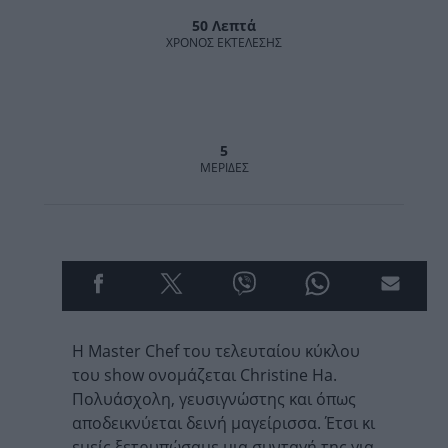
50 Λεπτά
ΧΡΌΝΟΣ ΕΚΤΈΛΕΣΗΣ
5
MΕΡΊΔΕΣ
Η Master Chef του τελευταίου κύκλου
του show ονομάζεται Christine Ha.
Πολυάσχολη, γευσιγνώστης και όπως
αποδεικνύεται δεινή μαγείρισσα. Έτσι κι
εμείς ξετρυπώσαμε μια συνταγή της για