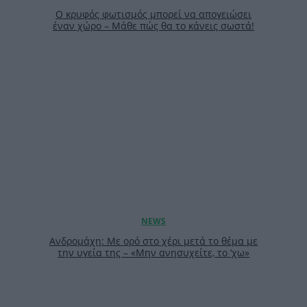
Ο κρυφός φωτισμός μπορεί να απογειώσει
έναν χώρο – Μάθε πώς θα το κάνεις σωστά!
Ανδρομάχη: Με ορό στο χέρι μετά το θέμα με
την υγεία της – «Μην ανησυχείτε, το ‘χω»