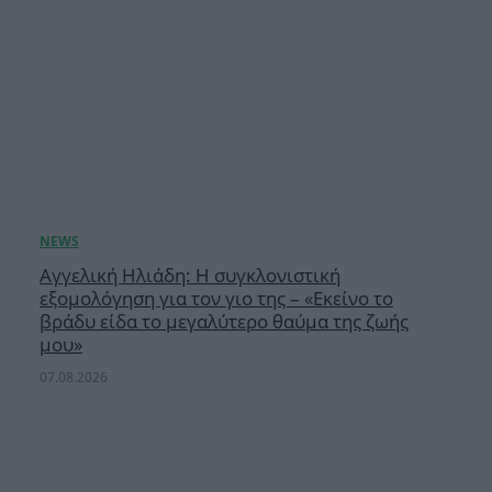
Αγγελική Ηλιάδη: Η συγκλονιστική
εξομολόγηση για τον γιο της – «Εκείνο το
βράδυ είδα το μεγαλύτερο θαύμα της ζωής
μου»
07.08.2026