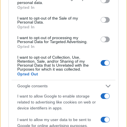
personal data.
grant or deny consent to Google and its third-party tags to
Opted In
use your data for below specified purposes in below Google
consent section.
I want to opt-out of the Sale of my
Personal Data.
Opted In
I want to opt-out of processing my
Personal Data for Targeted Advertising.
Opted In
I want to opt-out of Collection, Use,
Retention, Sale, and/or Sharing of my
Personal Data that Is Unrelated with the
Purposes for which it was collected.
Opted Out
Γέννησε η ηθοποιός Λίλα Μπακλέση: Η πρώτη
Google consents
φωτογραφία και το μήνυμα του συντρόφου της
I want to allow Google to enable storage
07.08.2026
related to advertising like cookies on web or
device identifiers in apps.
I want to allow my user data to be sent to
Google for online advertising purposes.