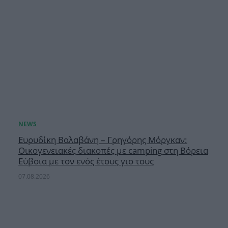
Ευρυδίκη Βαλαβάνη – Γρηγόρης Μόργκαν:
Οικογενειακές διακοπές με camping στη Βόρεια
Εύβοια με τον ενός έτους γιο τους
07.08.2026