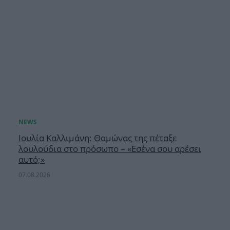
Ιουλία Καλλιμάνη: Θαμώνας της πέταξε
λουλούδια στο πρόσωπο – «Εσένα σου αρέσει
αυτό;»
07.08.2026