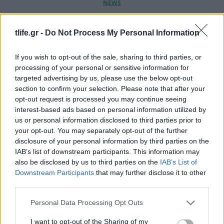
Γενέθλια για τον Φίλιππο Μιχόπουλο: Οι
φωτογραφίες με την σύντροφό του
tlife.gr -
Do Not Process My Personal Information
Κωνσταντίνα Ευρυπίδου και το δημόσιο «Σ’
αγαπώ»
If you wish to opt-out of the sale, sharing to third parties, or
processing of your personal or sensitive information for
targeted advertising by us, please use the below opt-out
ΔΕΊΤΕ ΠΕΡΙΣΣΌΤΕΡΕΣ ΣΥΝΤΑΓΈΣ
section to confirm your selection. Please note that after your
opt-out request is processed you may continue seeing
interest-based ads based on personal information utilized by
us or personal information disclosed to third parties prior to
your opt-out. You may separately opt-out of the further
disclosure of your personal information by third parties on the
IAB’s list of downstream participants. This information may
READ MORE
also be disclosed by us to third parties on the
IAB’s List of
Downstream Participants
that may further disclose it to other
third parties.
Please note that this website/app uses one or more Google
Personal Data Processing Opt Outs
services and may gather and store information including but
not limited to your visit or usage behaviour. You may click to
I want to opt-out of the Sharing of my