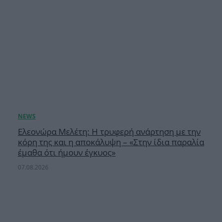
Ελεονώρα Μελέτη: Η τρυφερή ανάρτηση με την
κόρη της και η αποκάλυψη – «Στην ίδια παραλία
έμαθα ότι ήμουν έγκυος»
07.08.2026