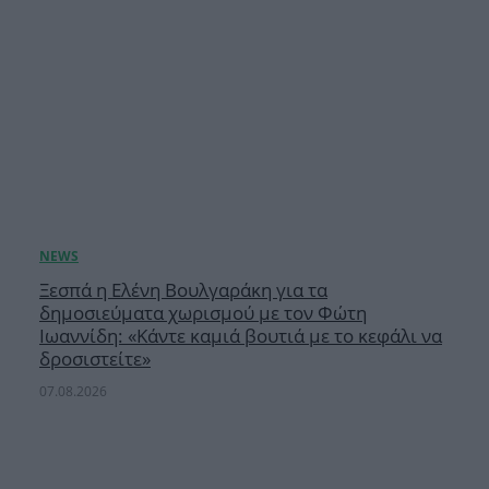
Ξεσπά η Ελένη Βουλγαράκη για τα
δημοσιεύματα χωρισμού με τον Φώτη
Ιωαννίδη: «Κάντε καμιά βουτιά με το κεφάλι να
δροσιστείτε»
07.08.2026