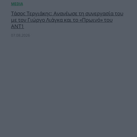
Τάσος Τεργιάκης: Ανανέωσε τη συνεργασία του
με τον Γιώργο Λιάγκα και το «Πρωινό» του
ΑΝΤ1
07.08.2026