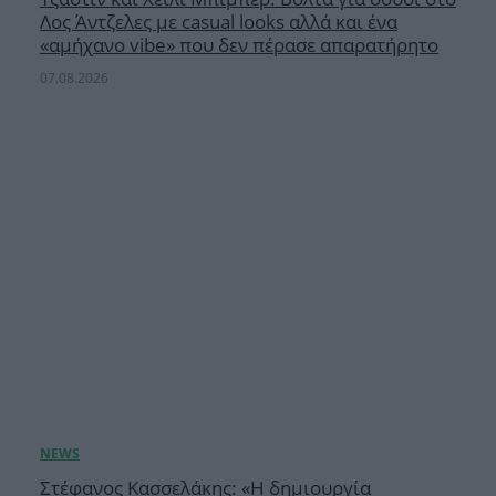
Λος Άντζελες με casual looks αλλά και ένα
«αμήχανο vibe» που δεν πέρασε απαρατήρητο
07.08.2026
Στέφανος Κασσελάκης: «Η δημιουργία