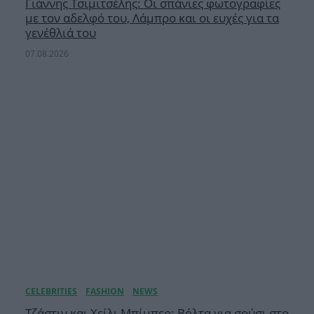
Γιάννης Τσιμιτσέλης: Οι σπάνιες φωτογραφίες
με τον αδελφό του, Λάμπρο και οι ευχές για τα
γενέθλιά του
07.08.2026
Τζάστιν και Χείλι Μπίμπερ: Βόλτα για σούσι στο