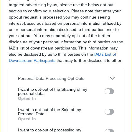
targeted advertising by us, please use the below opt-out
section to confirm your selection. Please note that after your
Αθηνά Οικονομάκου και Μπρούνο Τσερέλα στα
opt-out request is processed you may continue seeing
Μπόρα Μπόρα: Οι μαγευτικές εικόνες από τον
interest-based ads based on personal information utilized by
μήνα του μέλιτος
us or personal information disclosed to third parties prior to
08.08.2026
your opt-out. You may separately opt-out of the further
disclosure of your personal information by third parties on the
IAB’s list of downstream participants. This information may
also be disclosed by us to third parties on the
IAB’s List of
Downstream Participants
that may further disclose it to other
third parties.
Please note that this website/app uses one or more Google
Personal Data Processing Opt Outs
services and may gather and store information including but
not limited to your visit or usage behaviour. You may click to
I want to opt-out of the Sharing of my
personal data.
grant or deny consent to Google and its third-party tags to
Opted In
use your data for below specified purposes in below Google
consent section.
I want to opt-out of the Sale of my
Personal Data.
Opted In
I want to opt-out of processing my