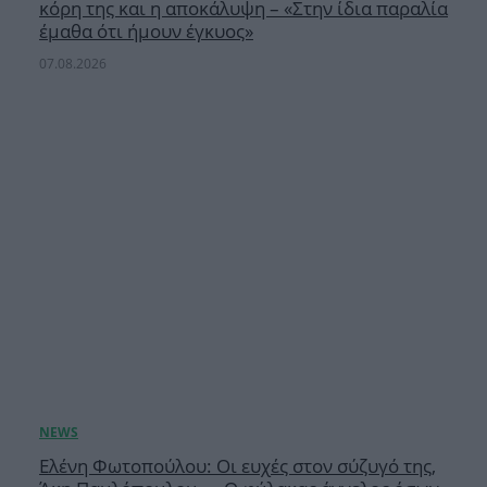
κόρη της και η αποκάλυψη – «Στην ίδια παραλία
έμαθα ότι ήμουν έγκυος»
07.08.2026
Ελένη Φωτοπούλου: Οι ευχές στον σύζυγό της,