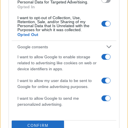
Personal Data for Targeted Advertising.
Opted In
Zendaya – Tom Holland: Το μυστικό wedding
party στην αγγλική εξοχή μετά τον γάμο τους –
I want to opt-out of Collection, Use,
Όλες οι λεπτομέρειες
Retention, Sale, and/or Sharing of my
Personal Data that Is Unrelated with the
Purposes for which it was collected.
08.08.2026
Opted Out
Google consents
I want to allow Google to enable storage
related to advertising like cookies on web or
device identifiers in apps.
I want to allow my user data to be sent to
Google for online advertising purposes.
I want to allow Google to send me
personalized advertising.
CONFIRM