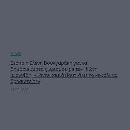
Ξεσπά η Ελένη Βουλγαράκη για τα
δημοσιεύματα χωρισμού με τον Φώτη
Ιωαννίδη: «Κάντε καμιά βουτιά με το κεφάλι να
δροσιστείτε»
07.08.2026