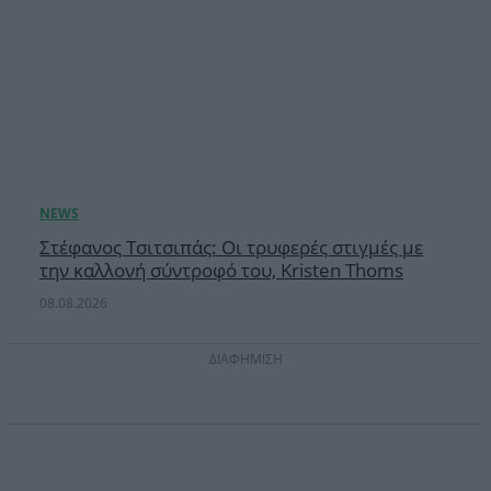
Στέφανος Τσιτσιπάς: Οι τρυφερές στιγμές με
την καλλονή σύντροφό του, Kristen Thoms
08.08.2026
ΔΙΑΦΗΜΙΣΗ