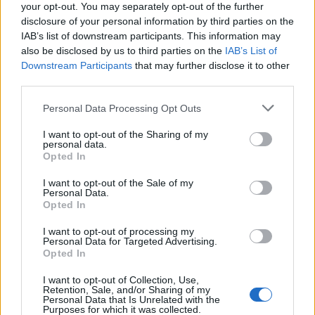
your opt-out. You may separately opt-out of the further
disclosure of your personal information by third parties on the
IAB’s list of downstream participants. This information may
also be disclosed by us to third parties on the
IAB’s List of
Follow us on
Downstream Participants
that may further disclose it to other
facebook
twitter
Instagram
TikTok
third parties.
Please note that this website/app uses one or more Google
Personal Data Processing Opt Outs
services and may gather and store information including but
Ακολουθήστε το
tlife.gr στο Google
not limited to your visit or usage behaviour. You may click to
I want to opt-out of the Sharing of my
News
και μάθετε πρώτοι όλα τα νέα.
personal data.
grant or deny consent to Google and its third-party tags to
Opted In
use your data for below specified purposes in below Google
consent section.
I want to opt-out of the Sale of my
Personal Data.
Opted In
I want to opt-out of processing my
Personal Data for Targeted Advertising.
Opted In
ΔΕΙΤΕ
I want to opt-out of Collection, Use,
Retention, Sale, and/or Sharing of my
Personal Data that Is Unrelated with the
ΑΚΟΜΑ
Purposes for which it was collected.