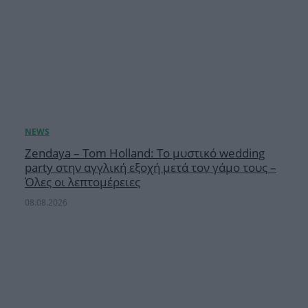
Zendaya – Tom Holland: Το μυστικό wedding
party στην αγγλική εξοχή μετά τον γάμο τους –
Όλες οι λεπτομέρειες
08.08.2026