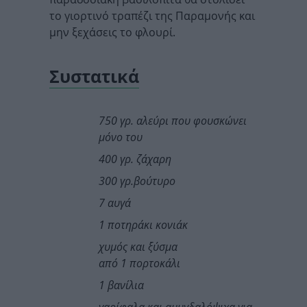
το γιορτινό τραπέζι της Παραμονής και
μην ξεχάσεις το φλουρί.
Συστατικά
750 γρ. αλεύρι που φουσκώνει
μόνο του
400 γρ. ζάχαρη
300 γρ.βούτυρο
7 αυγά
1 ποτηράκι κονιάκ
χυμός και ξύσμα
από 1 πορτοκάλι
1 βανίλια