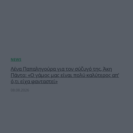
Λένα Παπαληγούρα για τον σύζυγό της, Άκη
Πάντο: «Ο γάμος μας είναι πολύ καλύτερος απ’
ό,τι είχα φανταστεί»
08.08.2026