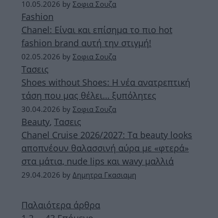
10.05.2026
by
Σοφια Σουζα
Fashion
Chanel: Είναι και επίσημα το πιο hot
fashion brand αυτή την στιγμή!
02.05.2026
by
Σοφια Σουζα
Τασεις
Shoes without Shoes: Η νέα ανατρεπτική
τάση που μας θέλει… ξυπόλητες
30.04.2026
by
Σοφια Σουζα
Beauty
,
Τασεις
Chanel Cruise 2026/2027: Τα beauty looks
αποπνέουν θαλασσινή αύρα με «φτερά»
στα μάτια, nude lips και wavy μαλλιά
29.04.2026
by
Δημητρα Γκασιαμη
Παλαιότερα άρθρα
Σελίδα
Σελίδα
Σελίδα