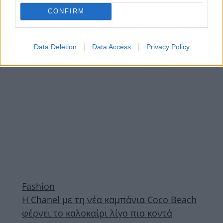
εντυπωσιακό Métiers d’Art show της στη
CONFIRM
Ρώμη
ΔΙΑΦΗΜΙΣΗ
Data Deletion
Data Access
Privacy Policy
Fashion
Η Chanel με τη νέα καμπάνια Coco Beach
φέρνει το καλοκαίρι λίγο πιο κοντά