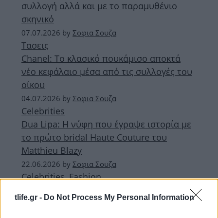
συλλογή αλλά και με το παραμυθένιο
σκηνικό
07.07.2026
by
Σοφια Σουζα
Τασεις
Chanel: Το κλασικό πουκάμισο αποκτά
νέο κεφάλαιο μέσα από τις συλλογές του
οίκου
04.07.2026
by
Σοφια Σουζα
Celebrities
Dua Lipa: Η νύφη που έγραψε ιστορία με
το πρώτο bridal Haute Couture του
Matthieu Blazy
22.06.2026
by
Σοφια Σουζα
Celebrities
,
Fashion
Η Penélope Cruz φόρεσε τα νέα Mary
tlife.gr -
Do Not Process My Personal Information
Janes από τη συλλογή Chanel Cruise 2027
με denim κοστούμι και έκανε την πιο