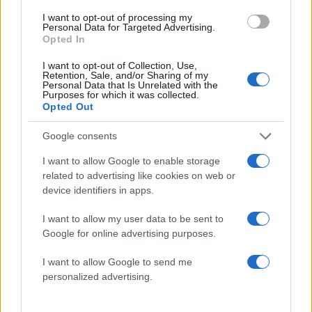
07.06.2026
by
Σοφια Σουζα
I want to opt-out of processing my
Personal Data for Targeted Advertising.
Beauty
,
Celebrities
Opted In
Jacob Elordi: Είναι ο νέος ambassador του
I want to opt-out of Collection, Use,
Bleu de Chanel
Retention, Sale, and/or Sharing of my
Personal Data that Is Unrelated with the
30.05.2026
by
Δημητρα Γκασιαμη
Purposes for which it was collected.
Opted Out
Celebrities
Chanel στη Σεούλ: Οι καλεσμένοι
Google consents
μετέτρεψαν το Métiers d’Art show σε μία
I want to allow Google to enable storage
πραγματική γιορτή στιλ
related to advertising like cookies on web or
27.05.2026
by
Σοφια Σουζα
device identifiers in apps.
Fashion
I want to allow my user data to be sent to
Chanel: Η εμβληματική boutique του
Google for online advertising purposes.
οίκου επιστρέφει στην Μύκονο
24.05.2026
by
Σοφια Σουζα
I want to allow Google to send me
personalized advertising.
Fashion
Η Chanel ετοιμάζει το επόμενο