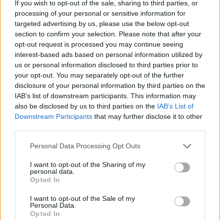
If you wish to opt-out of the sale, sharing to third parties, or
κομψή εμφάνιση
processing of your personal or sensitive information for
targeted advertising by us, please use the below opt-out
ΔΙΑΦΗΜΙΣΗ
section to confirm your selection. Please note that after your
opt-out request is processed you may continue seeing
interest-based ads based on personal information utilized by
us or personal information disclosed to third parties prior to
your opt-out. You may separately opt-out of the further
disclosure of your personal information by third parties on the
IAB’s list of downstream participants. This information may
also be disclosed by us to third parties on the
IAB’s List of
Downstream Participants
that may further disclose it to other
third parties.
Please note that this website/app uses one or more Google
Personal Data Processing Opt Outs
services and may gather and store information including but
not limited to your visit or usage behaviour. You may click to
I want to opt-out of the Sharing of my
personal data.
grant or deny consent to Google and its third-party tags to
Fashion
Opted In
use your data for below specified purposes in below Google
Η Chanel ταξιδεύει στο Σίδνεϊ και γράφει
consent section.
I want to opt-out of the Sale of my
ένα νέο κεφάλαιο στην ιστορία των
Personal Data.
Opted In
Cruise shows