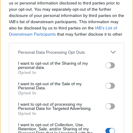
us or personal information disclosed to third parties prior to
your opt-out. You may separately opt-out of the further
disclosure of your personal information by third parties on the
IAB’s list of downstream participants. This information may
also be disclosed by us to third parties on the
IAB’s List of
Downstream Participants
that may further disclose it to other
third parties.
Please note that this website/app uses one or more Google
Personal Data Processing Opt Outs
services and may gather and store information including but
not limited to your visit or usage behaviour. You may click to
I want to opt-out of the Sharing of my
personal data.
grant or deny consent to Google and its third-party tags to
Opted In
News
use your data for below specified purposes in below Google
consent section.
Βρήκαν πλανήτη φτιαγμένο από
I want to opt-out of the Sale of my
Personal Data.
διαμάντια!
Opted In
26.08.2011
I want to opt-out of processing my
News
Personal Data for Targeted Advertising.
Opted In
23,050 λίρες για το βασιλικό… iPhone 4!
30.04.2011
I want to opt-out of Collection, Use,
Retention, Sale, and/or Sharing of my
News