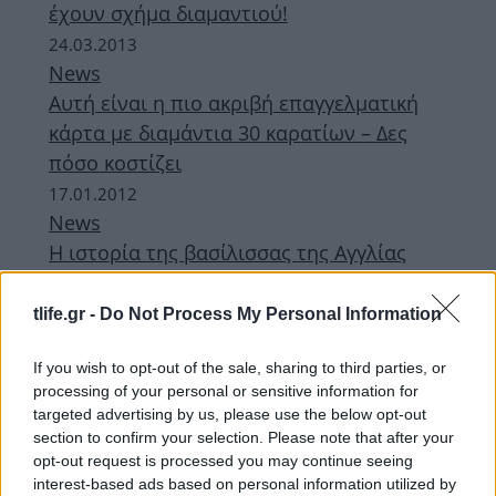
έχουν σχήμα διαμαντιού!
24.03.2013
News
Αυτή είναι η πιο ακριβή επαγγελματική
κάρτα με διαμάντια 30 καρατίων – Δες
πόσο κοστίζει
17.01.2012
News
Η ιστορία της βασίλισσας της Αγγλίας
μέσα από τα πανάκριβα διαμάντια της!
03.01.2012
tlife.gr -
Do Not Process My Personal Information
News
If you wish to opt-out of the sale, sharing to third parties, or
Σουτιέν… αληθινός θησαυρός, αξίας 1.8
processing of your personal or sensitive information for
εκατομμυρίων ευρώ!
targeted advertising by us, please use the below opt-out
section to confirm your selection. Please note that after your
ΔΙΑΦΗΜΙΣΗ
opt-out request is processed you may continue seeing
interest-based ads based on personal information utilized by