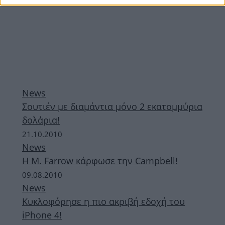
News
Σουτιέν με διαμάντια μόνο 2 εκατομμύρια
δολάρια!
21.10.2010
News
Η Μ. Farrow κάρφωσε την Campbell!
09.08.2010
News
Kυκλοφόρησε η πιο ακριβή εδοχή του
iPhone 4!