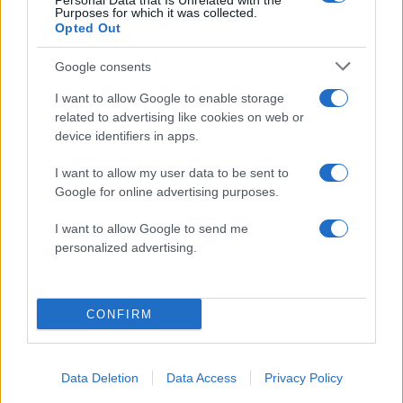
Personal Data that Is Unrelated with the
Purposes for which it was collected.
Τα πιο… κιτς και ακριβά αντικείμενα…
Opted Out
καθημερινής χρήσης!
Google consents
28.02.2011
News
I want to allow Google to enable storage
Μεγάλος διαγωνισμός! Μία τυχερή
related to advertising like cookies on web or
device identifiers in apps.
καθημερινά κερδίζει ένα Fa Cad’oro
σταυρό!
I want to allow my user data to be sent to
07.12.2010
Google for online advertising purposes.
News
I want to allow Google to send me
Ο Kanye West έβαλε δόντια από…
personalized advertising.
διαμάντια!
ΔΙΑΦΗΜΙΣΗ
CONFIRM
Data Deletion
Data Access
Privacy Policy