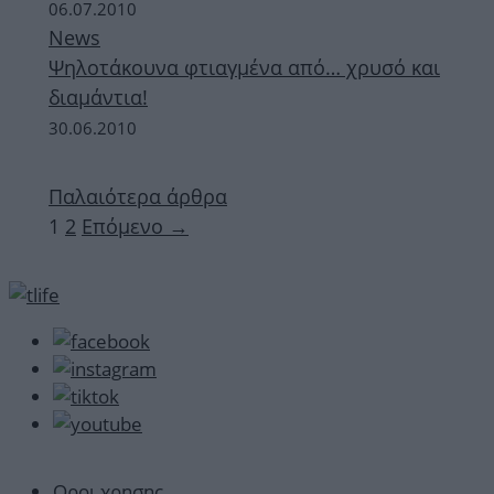
06.07.2010
News
Ψηλοτάκουνα φτιαγμένα από… χρυσό και
διαμάντια!
30.06.2010
Παλαιότερα άρθρα
Σελίδα
Σελίδα
1
2
Επόμενο
→
Οροι χρησης