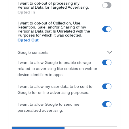
I want to opt-out of processing my
δικά μας οι λεύτερες”
Personal Data for Targeted Advertising.
Opted In
24.09.2014
News
I want to opt-out of Collection, Use,
Retention, Sale, and/or Sharing of my
Γιάννης Μπουτάρης: Η επανεκλογή του,
Personal Data that Is Unrelated with the
Purposes for which it was collected.
τα 50 χρόνια αφοσίωσης στη γυναίκα του
Opted Out
και η Βιεννέζα σύντροφός του!
Google consents
26.05.2014
News
I want to allow Google to enable storage
Μαρία Κακαλή: Η 27χρονη μανούλα που
related to advertising like cookies on web or
device identifiers in apps.
εκλέχθηκε δήμαρχος στον Αη Στράτη
19.05.2014
I want to allow my user data to be sent to
News
Google for online advertising purposes.
Ο Άρης Σπηλιωτόπουλος μιλάει στην
I want to allow Google to send me
Τατιάνα για την υποψηφιότητά του στον
personalized advertising.
Δήμο της Αθήνας
ΔΙΑΦΗΜΙΣΗ