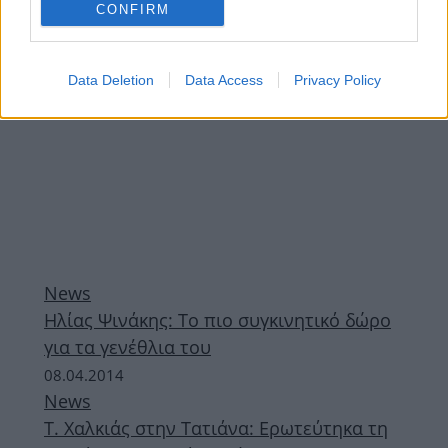
CONFIRM
Data Deletion
Data Access
Privacy Policy
News
Ηλίας Ψινάκης: Το πιο συγκινητικό δώρο
για τα γενέθλια του
08.04.2014
News
Τ. Χαλκιάς στην Τατιάνα: Ερωτεύτηκα τη