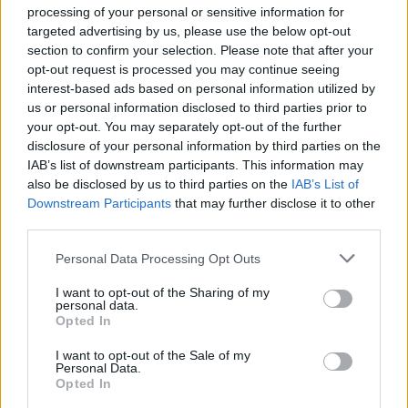
processing of your personal or sensitive information for
targeted advertising by us, please use the below opt-out
section to confirm your selection. Please note that after your
opt-out request is processed you may continue seeing
interest-based ads based on personal information utilized by
us or personal information disclosed to third parties prior to
your opt-out. You may separately opt-out of the further
disclosure of your personal information by third parties on the
IAB’s list of downstream participants. This information may
also be disclosed by us to third parties on the
IAB’s List of
Downstream Participants
that may further disclose it to other
third parties.
News
Please note that this website/app uses one or more Google
Personal Data Processing Opt Outs
services and may gather and store information including but
Στη φυλακή ο Δήμαρχος Πάφου για το
not limited to your visit or usage behaviour. You may click to
I want to opt-out of the Sharing of my
σκάνδαλο στη συναυλία Ρουβά
personal data.
grant or deny consent to Google and its third-party tags to
Opted In
21.10.2014
use your data for below specified purposes in below Google
consent section.
News
I want to opt-out of the Sale of my
Personal Data.
Ηλίας Ψινάκης: Πάντρεψε ζευγάρι στο
Opted In
Δημαρχείο, λέγοντας στο τέλος : “Και στα