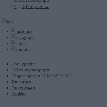
Παλαιότερα άρθρα
Σελίδα
Σελίδα
Σελίδα
1
2
…
4
Επόμενο
→
Οροι χρησης
Πολιτικη απορρητου
Πληροφοριες α.27 Ν.5253/2025
Ταυτοτητα
Επικοινωνια
Cookies