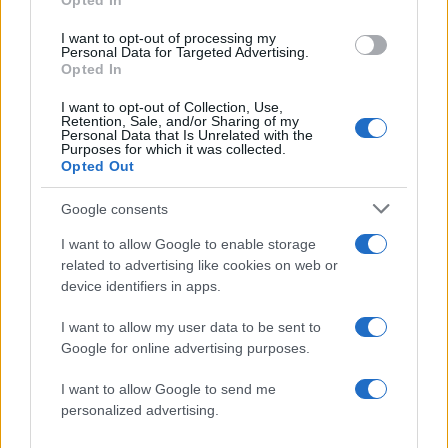
Opted In
Fashion
I want to opt-out of processing my
Ηermes: Αμερικάνοι καταναλωτές
Personal Data for Targeted Advertising.
Opted In
καταγγέλλουν πως ο οίκος δεν τους
επιτρέπει να αποκτήσουν την iconic
I want to opt-out of Collection, Use,
Retention, Sale, and/or Sharing of my
Birkin Bag
Personal Data that Is Unrelated with the
Purposes for which it was collected.
20.10.2024
by
Σοφια Σουζα
Opted Out
Fashion
Hermes: Η μονοχρωμία παραμένει η πιο
Google consents
σοφιστικέ τάση!
I want to allow Google to enable storage
29.09.2024
related to advertising like cookies on web or
by
Σοφια Σουζα
device identifiers in apps.
Fashion
Hermazing! Ο οίκος Hermes συνδύασε
I want to allow my user data to be sent to
(μοναδικά) sex appeal και πολυτέλεια, στο
Google for online advertising purposes.
show που έγινε χθες στην Νέα Υόρκη!
I want to allow Google to send me
07.06.2024
by
Σοφια Σουζα
personalized advertising.
Τασεις