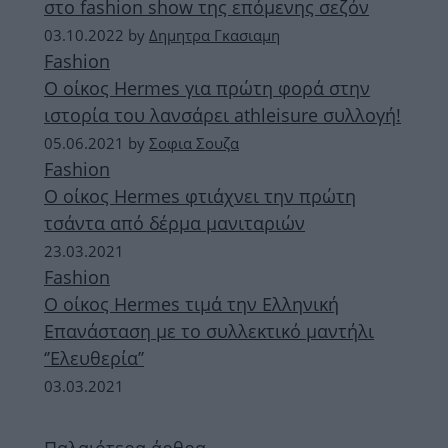
στο fashion show της επόμενης σεζόν
03.10.2022
by
Δημητρα Γκασιαμη
Fashion
Ο οίκος Hermes για πρώτη φορά στην
ιστορία του λανσάρει athleisure συλλογή!
05.06.2021
by
Σοφια Σουζα
Fashion
Ο οίκος Hermes φτιάχνει την πρώτη
τσάντα από δέρμα μανιταριών
23.03.2021
Fashion
Ο οίκος Hermes τιμά την Ελληνική
Επανάσταση με το συλλεκτικό μαντήλι
‘’Ελευθερία’’
03.03.2021