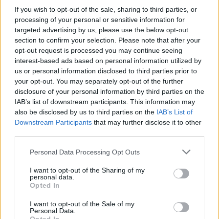
If you wish to opt-out of the sale, sharing to third parties, or
processing of your personal or sensitive information for
ΔΙΑΦΗΜΙΣΗ
targeted advertising by us, please use the below opt-out
section to confirm your selection. Please note that after your
opt-out request is processed you may continue seeing
interest-based ads based on personal information utilized by
us or personal information disclosed to third parties prior to
your opt-out. You may separately opt-out of the further
disclosure of your personal information by third parties on the
IAB’s list of downstream participants. This information may
also be disclosed by us to third parties on the
IAB’s List of
Downstream Participants
that may further disclose it to other
third parties.
Please note that this website/app uses one or more Google
Personal Data Processing Opt Outs
services and may gather and store information including but
Beauty
,
Τασεις
not limited to your visit or usage behaviour. You may click to
I want to opt-out of the Sharing of my
Hermes: Smoky eye σε καφέ αποχρώσεις
personal data.
grant or deny consent to Google and its third-party tags to
Opted In
και sleek χτενίσματα που είναι το
use your data for below specified purposes in below Google
consent section.
επόμενο μεγάλο trend
I want to opt-out of the Sale of my
Personal Data.
09.03.2025
by
Δημητρα Γκασιαμη