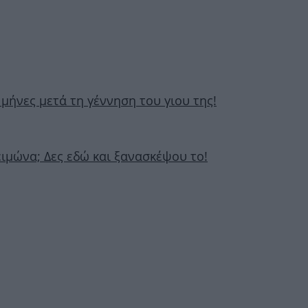
 μήνες μετά τη γέννηση του γιου της!
ειμώνα; Δες εδώ και ξανασκέψου το!