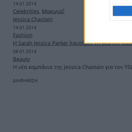
14.01.2014
Celebrities
,
Μακιγιαζ
Jessica Chastain
14.01.2014
Fashion
H Sarah Jessica Parker λανσάρει τη νέα της συ
08.01.2014
Beauty
Η νέα καμπάνια της Jessica Chastain για τον YS
ΔΙΑΦΗΜΙΣΗ