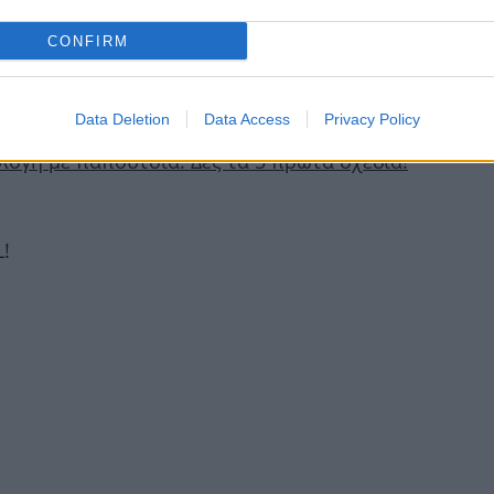
CONFIRM
Data Deletion
Data Access
Privacy Policy
λλογή με παπούτσια: Δες τα 5 πρώτα σχέδια!
L!