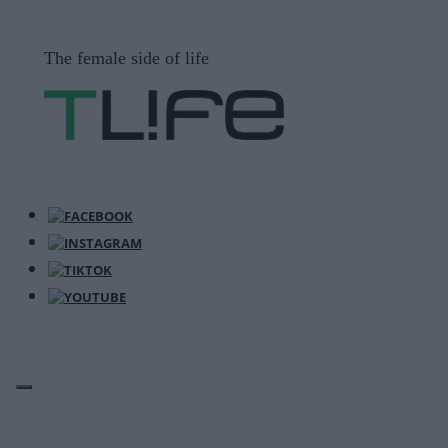
Μετάβαση
σε
The female side of life
περιεχόμενο
ΜΕΝΟΎ