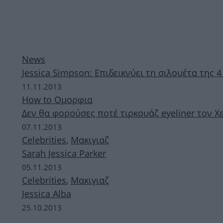
News
Jessica Simpson: Επιδεικνύει τη σιλουέτα της 4
11.11.2013
How to Ομορφια
Δεν θα φορούσες ποτέ τιρκουάζ eyeliner τον Χ
07.11.2013
Celebrities
,
Μακιγιαζ
Sarah Jessica Parker
05.11.2013
Celebrities
,
Μακιγιαζ
Jessica Alba
25.10.2013