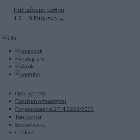
Παλαιότερα άρθρα
Σελίδα
Σελίδα
Σελίδα
1
2
…
9
Επόμενο
→
Οροι χρησης
Πολιτικη απορρητου
Πληροφοριες α.27 Ν.5253/2025
Ταυτοτητα
Επικοινωνια
Cookies