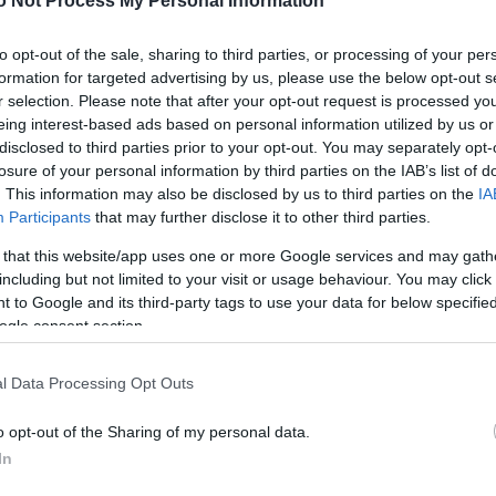
o Not Process My Personal Information
to opt-out of the sale, sharing to third parties, or processing of your per
 video!
formation for targeted advertising by us, please use the below opt-out s
r selection. Please note that after your opt-out request is processed y
eing interest-based ads based on personal information utilized by us or
disclosed to third parties prior to your opt-out. You may separately opt-
losure of your personal information by third parties on the IAB’s list of
. This information may also be disclosed by us to third parties on the
IA
περιττά κιλά της!
Participants
that may further disclose it to other third parties.
 that this website/app uses one or more Google services and may gath
including but not limited to your visit or usage behaviour. You may click 
 Lupita και Jessica Biel στα Όσκαρ!
 to Google and its third-party tags to use your data for below specifi
ogle consent section.
l Data Processing Opt Outs
των brands καλλυντικών!
o opt-out of the Sharing of my personal data.
In
 Jessica Parker!