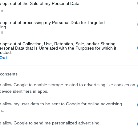
o opt-out of the Sale of my Personal Data.
In
to opt-out of processing my Personal Data for Targeted
ing.
In
o opt-out of Collection, Use, Retention, Sale, and/or Sharing
ersonal Data that Is Unrelated with the Purposes for which it
lected.
Out
consents
o allow Google to enable storage related to advertising like cookies on
evice identifiers in apps.
o allow my user data to be sent to Google for online advertising
ασε τα περιττά κιλά της! Φωτό!
s.
to allow Google to send me personalized advertising.
ύρυνε… κααααπως τα μαλλιά της!