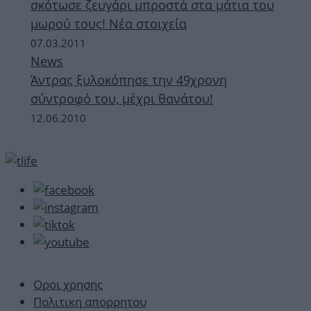
σκότωσε ζευγάρι μπροστά στα μάτια του
μωρού τους! Νέα στοιχεία
07.03.2011
News
Άντρας ξυλοκόπησε την 49χρονη
σύντροφό του, μέχρι θανάτου!
12.06.2010
Οροι χρησης
Πολιτικη απορρητου