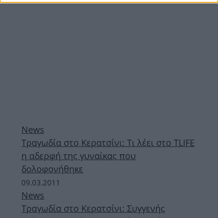
News
Τραγωδία στο Κερατσίνι: Tι λέει στο TLIFE
η αδερφή της γυναίκας που
δολοφονήθηκε
09.03.2011
News
Τραγωδία στο Κερατσίνι: Συγγενής