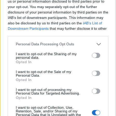
us or personal information disclosed to third parties prior to
your opt-out. You may separately opt-out of the further
disclosure of your personal information by third parties on the
IAB’s list of downstream participants. This information may
also be disclosed by us to third parties on the
IAB’s List of
Downstream Participants
that may further disclose it to other
third parties.
Please note that this website/app uses one or more Google
Personal Data Processing Opt Outs
services and may gather and store information including but
not limited to your visit or usage behaviour. You may click to
I want to opt-out of the Sharing of my
personal data.
News
grant or deny consent to Google and its third-party tags to
Opted In
use your data for below specified purposes in below Google
Ομολόγησε ο 45χρονος δράστης της
consent section.
I want to opt-out of the Sale of my
δολοφονίας του Παύλου Φύσσα – Δήλωσε
Personal Data.
μέλος της Χρυσής Αυγής
Opted In
18.09.2013
I want to opt-out of processing my
News
Personal Data for Targeted Advertising.
Opted In
Η συγκλονιστική μαρτυρία του πατέρα
του 34χρονου που δολοφονήθηκε στο
I want to opt-out of Collection, Use,
Retention, Sale, and/or Sharing of my
Κερατσίνι
Personal Data that Is Unrelated with the