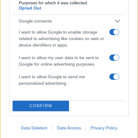
Purposes for which it was collected.
18.09.2013
Opted Out
News
Google consents
Του κάρφωσε το μαχαίρι στην καρδιά –
34χρονος νεκρός μετά από καβγά στο
I want to allow Google to enable storage
related to advertising like cookies on web or
Κερατσίνι
device identifiers in apps.
18.09.2013
News
I want to allow my user data to be sent to
Google for online advertising purposes.
Έκρηξη στο εργοστάσιο της ΔΕΗ στο
Κερατσίνι. Χωρίς ρεύμα πολλές περιοχές
I want to allow Google to send me
09.10.2011
personalized advertising.
News
On camera η επιχείρηση των ΕΚΑΜ και οι
συλλήψεις των ληστών των ΕΛΤΑ
CONFIRM
Κερατσινίου!
Data Deletion
Data Access
Privacy Policy
ΔΙΑΦΗΜΙΣΗ