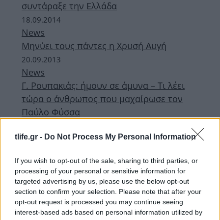
συντάραξε την Ελλάδα
18.09.2014
News
Μηνύει τους πάντες η Χρυσή Αυγή
20.09.2013
News
Γ. Ρουπακιάς: ήμουν σε άμυνα – Τι λέει
τώρα ο άνθρωπος που μαχαίρωσε τον
Παύλο Φύσσα
19.09.2013
tlife.gr -
Do Not Process My Personal Information
News
Άγρια επεισόδια στο Κερατσίνι μετά τη
If you wish to opt-out of the sale, sharing to third parties, or
δολοφονία του Π. Φύσσα
processing of your personal or sensitive information for
targeted advertising by us, please use the below opt-out
ΔΙΑΦΗΜΙΣΗ
section to confirm your selection. Please note that after your
opt-out request is processed you may continue seeing
interest-based ads based on personal information utilized by