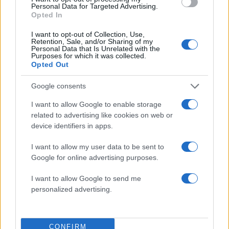
Personal Data for Targeted Advertising.
News
Opted In
Φαίη Σκορδά: Τα Χριστούγεννα στα
I want to opt-out of Collection, Use,
παιδικά της χρόνια, το τρίτο παιδί και η
Retention, Sale, and/or Sharing of my
Personal Data that Is Unrelated with the
ευχή της στον κόσμο!
Purposes for which it was collected.
Opted Out
27.12.2015
News
Google consents
Τα πιο απομονωμένα μέρη του κόσμου
I want to allow Google to enable storage
αποκαλύπτονται σε αυτό το video!
related to advertising like cookies on web or
11.06.2015
device identifiers in apps.
News
I want to allow my user data to be sent to
Κι όμως αυτή είναι η μεγαλύτερη
Google for online advertising purposes.
φωτογραφία του κόσμου
27.05.2015
I want to allow Google to send me
personalized advertising.
News
Αυτά είναι τα 8 πιο εντυπωσιακά τοπία
στον κόσμο! Φωτογραφίες
CONFIRM