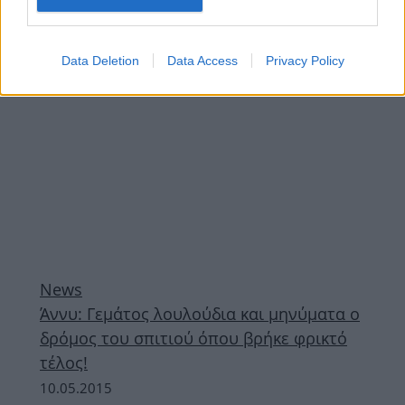
ΔΙΑΦΗΜΙΣΗ
Data Deletion
Data Access
Privacy Policy
News
Άννυ: Γεμάτος λουλούδια και μηνύματα ο
δρόμος του σπιτιού όπου βρήκε φρικτό
τέλος!
10.05.2015