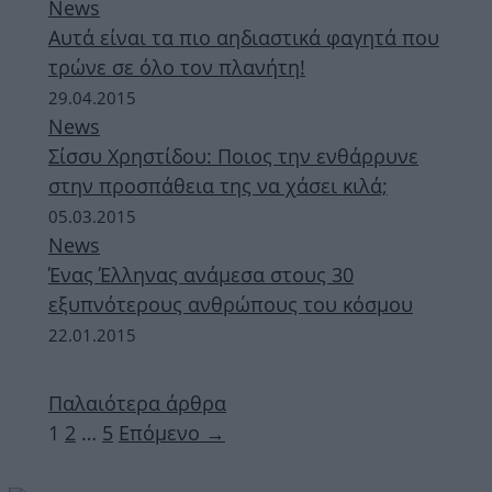
News
Αυτά είναι τα πιο αηδιαστικά φαγητά που
τρώνε σε όλο τον πλανήτη!
29.04.2015
News
Σίσσυ Χρηστίδου: Ποιος την ενθάρρυνε
στην προσπάθεια της να χάσει κιλά;
05.03.2015
News
Ένας Έλληνας ανάμεσα στους 30
εξυπνότερους ανθρώπους του κόσμου
22.01.2015
Παλαιότερα άρθρα
Σελίδα
Σελίδα
Σελίδα
1
2
…
5
Επόμενο
→