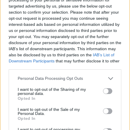
Ιωνία – Φωτογραφίες
targeted advertising by us, please use the below opt-out
section to confirm your selection. Please note that after your
opt-out request is processed you may continue seeing
ΔΙΑΦΗΜΙΣΗ
interest-based ads based on personal information utilized by
us or personal information disclosed to third parties prior to
your opt-out. You may separately opt-out of the further
disclosure of your personal information by third parties on the
IAB’s list of downstream participants. This information may
also be disclosed by us to third parties on the
IAB’s List of
Downstream Participants
that may further disclose it to other
third parties.
Please note that this website/app uses one or more Google
Personal Data Processing Opt Outs
services and may gather and store information including but
not limited to your visit or usage behaviour. You may click to
I want to opt-out of the Sharing of my
personal data.
grant or deny consent to Google and its third-party tags to
Opted In
use your data for below specified purposes in below Google
News
consent section.
I want to opt-out of the Sale of my
Αυτές είναι 13 πιο παράξενες θρησκείες
Personal Data.
Opted In
του κόσμου!
28.01.2016
I want to opt-out of processing my