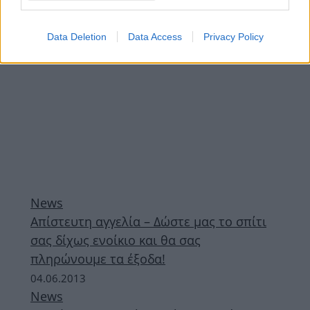
Data Deletion
Data Access
Privacy Policy
News
Aπίστευτη αγγελία – Δώστε μας το σπίτι
σας δίχως ενοίκιο και θα σας
πληρώνουμε τα έξοδα!
04.06.2013
News