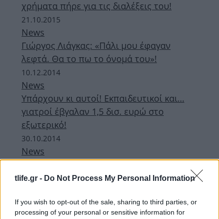
χρήματα πήρε για τις διαλέξεις του!
21.10.2015
News
Γιώργος Λιάγκας: «Πάλι μου έφαγαν
λεφτά. Θα το πω το όνομά του»!
10.12.2014
News
Υπάρχουν κι αυτοί! Εκπαιδευτικοί και…
γιατροί έβγαλαν 1,5 δισ. ευρώ στο
εξωτερικό!
30.10.2014
News
Πως συνελήφθη ο αστυνομικός μετά από
την καταγγελία γνωστής δημοσιογράφου
tlife.gr -
Do Not Process My Personal Information
της τηλεόρασης
If you wish to opt-out of the sale, sharing to third parties, or
processing of your personal or sensitive information for
ΔΙΑΦΗΜΙΣΗ