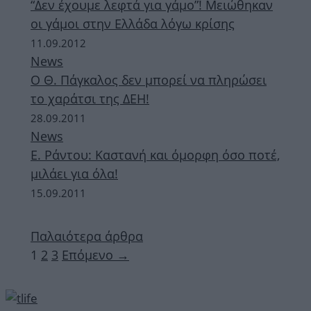
“Δεν έχουμε λεφτά για γάμο”! Μειώθηκαν
οι γάμοι στην Ελλάδα λόγω κρίσης
11.09.2012
News
Ο Θ. Πάγκαλος δεν μπορεί να πληρώσει
το χαράτσι της ΔΕΗ!
28.09.2011
News
E. Ράντου: Καστανή και όμορφη όσο ποτέ,
μιλάει για όλα!
15.09.2011
Παλαιότερα άρθρα
Σελίδα
Σελίδα
Σελίδα
1
2
3
Επόμενο
→