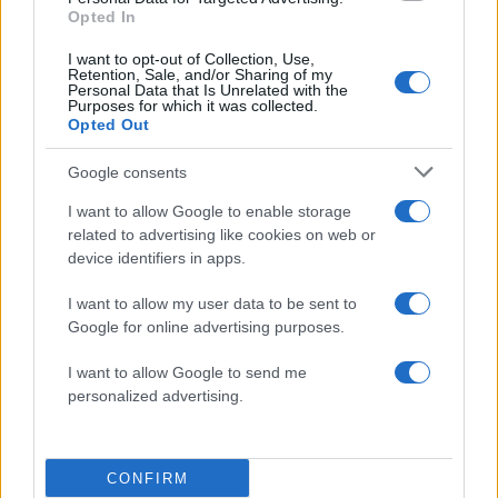
Opted In
έκρυβα τα κέρδη μου
02.03.2014
I want to opt-out of Collection, Use,
Retention, Sale, and/or Sharing of my
News
Personal Data that Is Unrelated with the
Purposes for which it was collected.
Κικίλιας, Καπερνάρος και Ρεπούση οι
Opted Out
βουλευτές που ελέγχονται γιατί έβγαλαν
λεφτά στο εξωτερικό
Google consents
10.02.2014
I want to allow Google to enable storage
News
related to advertising like cookies on web or
device identifiers in apps.
Kylie Minogue: Της έδωσαν 250 χιλιάδες
δολάρια παραπάνω για να παραμείνει
I want to allow my user data to be sent to
στο The Voice!
Google for online advertising purposes.
09.02.2014
I want to allow Google to send me
News
personalized advertising.
Η γιαγιά έκρυψε 200.000 ευρώ στο
πλυντήριο, αλλά το έμαθε ο γείτονας!
CONFIRM
ΔΙΑΦΗΜΙΣΗ