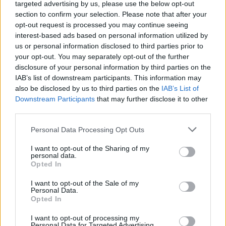
targeted advertising by us, please use the below opt-out
section to confirm your selection. Please note that after your
opt-out request is processed you may continue seeing
interest-based ads based on personal information utilized by
us or personal information disclosed to third parties prior to
your opt-out. You may separately opt-out of the further
disclosure of your personal information by third parties on the
IAB’s list of downstream participants. This information may
also be disclosed by us to third parties on the
IAB’s List of
Downstream Participants
that may further disclose it to other
third parties.
Please note that this website/app uses one or more Google
Personal Data Processing Opt Outs
services and may gather and store information including but
News
not limited to your visit or usage behaviour. You may click to
I want to opt-out of the Sharing of my
Πού επένδυσε η Αθηνά Ωνάση τα λεφτά
personal data.
grant or deny consent to Google and its third-party tags to
Opted In
που πήρε από τον Σκορπιό;
use your data for below specified purposes in below Google
consent section.
05.03.2014
I want to opt-out of the Sale of my
Personal Data.
News
Opted In
Γνωστός τραγουδιστής: Είχα τρεις πέτρες
I want to opt-out of processing my
– κρυψώνες στη Βουλιαγμένης που
Personal Data for Targeted Advertising.