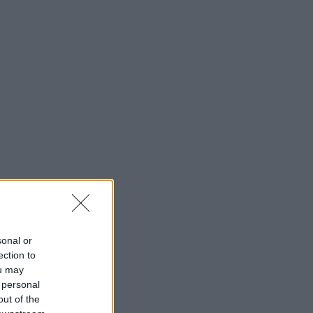
sonal or
ection to
ou may
 personal
out of the