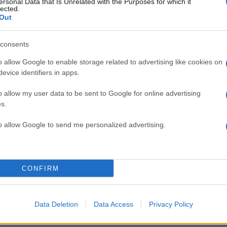
ersonal Data that Is Unrelated with the Purposes for which it
ταντίνου Σκορδάλη – Το ΙΧ του βρέθηκε καρφωμένο
lected.
Out
consents
o allow Google to enable storage related to advertising like cookies on
evice identifiers in apps.
o allow my user data to be sent to Google for online advertising
s.
to allow Google to send me personalized advertising.
CONFIRM
Data Deletion
Data Access
Privacy Policy