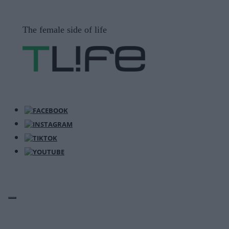
Μετάβαση
σε
The female side of life
περιεχόμενο
ΜΕΝΟΎ