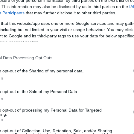
losure of your personal information by third parties on the IAB’s list of
. This information may also be disclosed by us to third parties on the
IA
Participants
that may further disclose it to other third parties.
ης 19χρονης Νίκης Μαρουδή
 that this website/app uses one or more Google services and may gath
including but not limited to your visit or usage behaviour. You may click 
των 2 αξιωματικών της τραγωδίας στην Κίναρο! – Ν
 to Google and its third-party tags to use your data for below specifi
γέλου
ogle consent section.
l Data Processing Opt Outs
 αιματοκύλησαν τη Γαλλία; Είχε περάσει από τη Λέρο
o opt-out of the Sharing of my personal data.
In
ωνσταντίνου Σκορδάλη για τον νεκρό αδελφό του
o opt-out of the Sale of my Personal Data.
In
to opt-out of processing my Personal Data for Targeted
 φίλων του, για το θάνατο του αδελφού του
ing.
In
o opt-out of Collection, Use, Retention, Sale, and/or Sharing