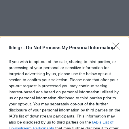
tlife.gr -
Do Not Process My Personal Information
News
Μανόλης Καψής: Η “κρυφή” σχέση του
If you wish to opt-out of the sale, sharing to third parties, or
processing of your personal or sensitive information for
δημοσιογράφου – Η γυναίκα που του έχει
targeted advertising by us, please use the below opt-out
κλέψει την καρδιά
section to confirm your selection. Please note that after your
News
opt-out request is processed you may continue seeing
interest-based ads based on personal information utilized by
Δεν βγαίνει τελικά σήμερα μεσημβρινό
us or personal information disclosed to third parties prior to
δελτίο στο Mega! Το μήνυμα του Μανώλη
your opt-out. You may separately opt-out of the further
Καψή…
disclosure of your personal information by third parties on the
IAB’s list of downstream participants. This information may
13.02.2017
also be disclosed by us to third parties on the
IAB’s List of
News
Downstream Participants
that may further disclose it to other