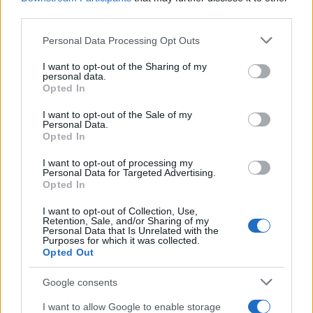
Αμέλια Αναστασάκη – Μανώλης Καψής:
third parties.
Έκαναν μαζί Πρωτοχρονιά στο σπίτι της
Please note that this website/app uses one or more Google
Personal Data Processing Opt Outs
Σίας Κοσιώνη [pics]
services and may gather and store information including but
03.01.2017
not limited to your visit or usage behaviour. You may click to
I want to opt-out of the Sharing of my
personal data.
grant or deny consent to Google and its third-party tags to
News
Opted In
use your data for below specified purposes in below Google
Mega – Πόλεμος! Σφοδρή επίθεση του
consent section.
I want to opt-out of the Sale of my
Μανώλη Καψή εναντίον του Νίκου
Personal Data.
Opted In
Παππά στο δελτίο ειδήσεων!
25.07.2016
I want to opt-out of processing my
Personal Data for Targeted Advertising.
News
Opted In
MEGA: Τι θα πει σήμερα ο Μανώλης
I want to opt-out of Collection, Use,
Καψής στους εργαζόμενους!
Retention, Sale, and/or Sharing of my
Personal Data that Is Unrelated with the
08.06.2016
Purposes for which it was collected.
News
Opted Out
Ο ξέφρενος χορός του Μανώλη Καψή με
Google consents
την Ράνια Τζίμα! Βίντεο
I want to allow Google to enable storage