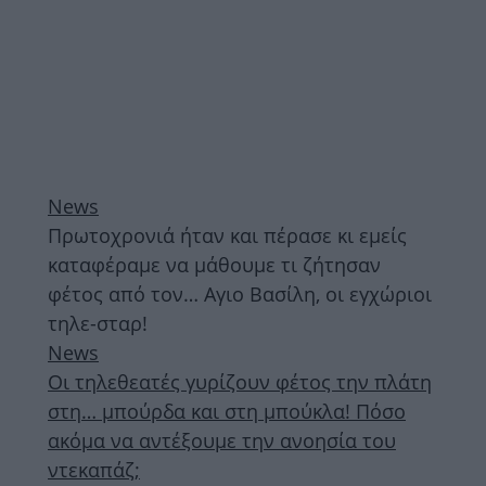
News
Πρωτοχρονιά ήταν και πέρασε κι εμείς
καταφέραμε να μάθουμε τι ζήτησαν
φέτος από τον… Αγιο Βασίλη, οι εγχώριοι
τηλε-σταρ!
News
Οι τηλεθεατές γυρίζουν φέτος την πλάτη
στη… μπούρδα και στη μπούκλα! Πόσο
ακόμα να αντέξουμε την ανοησία του
ντεκαπάζ;