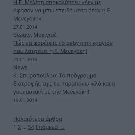
Η Ε. Μελέτη αποκαλύπτει: «Δεν με
άφησαν να μπω επειδή μέσα ήταν η Ε.
Μενεγάκη»!
27.01.2014
Beauty
,
Μακιγιαζ
Πώς να φορέσεις το baby pink κραγιόν
που λατρεύει η Ε. Μενεγάκη!
21.01.2014
News
Κ. Σπυροπούλου: Το πρόγραμμα
διατροφής της, τα παραπάνω κιλά και η
γυμναστική με την Μενεγάκη!
19.01.2014
Παλαιότερα άρθρα
Σελίδα
Σελίδα
Σελίδα
1
2
…
54
Επόμενο
→