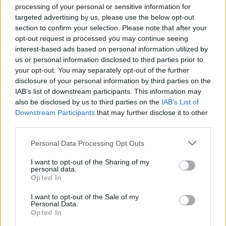
processing of your personal or sensitive information for
targeted advertising by us, please use the below opt-out
ΔΙΑΦΗΜΙΣΗ
section to confirm your selection. Please note that after your
opt-out request is processed you may continue seeing
interest-based ads based on personal information utilized by
us or personal information disclosed to third parties prior to
your opt-out. You may separately opt-out of the further
disclosure of your personal information by third parties on the
IAB’s list of downstream participants. This information may
also be disclosed by us to third parties on the
IAB’s List of
Downstream Participants
that may further disclose it to other
third parties.
Please note that this website/app uses one or more Google
Personal Data Processing Opt Outs
services and may gather and store information including but
not limited to your visit or usage behaviour. You may click to
I want to opt-out of the Sharing of my
News
personal data.
grant or deny consent to Google and its third-party tags to
Opted In
Μ. Παντζόπουλος: Αυτό είναι το εξώδικο
use your data for below specified purposes in below Google
consent section.
που έστειλε στα περιοδικά. Όλα όσα
I want to opt-out of the Sale of my
Personal Data.
ζητάει
Opted In
21.03.2014