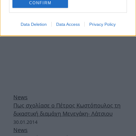
CONFIRM
ΔΙΑΦΗΜΙΣΗ
Data Deletion
Data Access
Privacy Policy
News
Πως σχολίασε ο Πέτρος Κωστόπουλος τη
δικαστική διαμάχη Μενεγάκη- Λάτσιου
30.01.2014
News