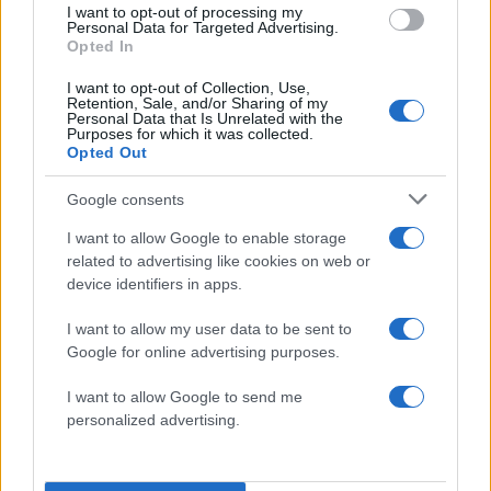
I want to opt-out of processing my
Beauty
Personal Data for Targeted Advertising.
Opted In
Έχουμε το επόμενο hot κραγιόν από την
Tommy G (και backstage υλικό και
I want to opt-out of Collection, Use,
Retention, Sale, and/or Sharing of my
εκπλήξεις)!
Personal Data that Is Unrelated with the
Purposes for which it was collected.
25.02.2014
Opted Out
News
H μεταμόρφωση του Τ. Σαμαρά, σε Ελένη
Google consents
Μενεγάκη! Backstage φωτογραφίες!
I want to allow Google to enable storage
21.02.2014
related to advertising like cookies on web or
device identifiers in apps.
News
Ξέσπασε σε λυγμούς η Χρυσικοπούλου
I want to allow my user data to be sent to
για τον Μπουλά! Άφωνη η Μενεγάκη!
Google for online advertising purposes.
21.02.2014
I want to allow Google to send me
News
personalized advertising.
Ποιος ντύθηκε Μενεγάκη, στην εκπομπή
της Μενεγάκη;