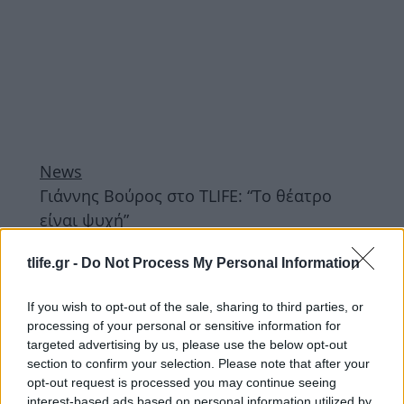
News
Γιάννης Βούρος στο TLIFE: “Το θέατρο
είναι ψυχή”
News
tlife.gr -
Do Not Process My Personal Information
Σμαράγδα Καρύδη: Στο θέατρο για να
απολαύσει τον πατέρα της!
If you wish to opt-out of the sale, sharing to third parties, or
12.01.2016
processing of your personal or sensitive information for
News
targeted advertising by us, please use the below opt-out
Γιάννης Βούρος: Επίσημη πρεμιέρα με τη
section to confirm your selection. Please note that after your
opt-out request is processed you may continue seeing
σύζυγο και την κόρη του στο πλευρό του!
interest-based ads based on personal information utilized by