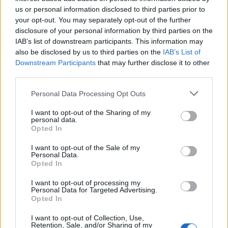
Φωτογραφίες
us or personal information disclosed to third parties prior to
12.01.2016
your opt-out. You may separately opt-out of the further
disclosure of your personal information by third parties on the
News
IAB’s list of downstream participants. This information may
Σμαράγδα Καρύδη: Δες την μωρό στην
also be disclosed by us to third parties on the
IAB’s List of
αγκαλιά του Άγιου Βασίλη!
Downstream Participants
that may further disclose it to other
third parties.
03.01.2016
News
Please note that this website/app uses one or more Google
Personal Data Processing Opt Outs
Σμαράγδα Καρύδη: Πάσχα στην Αίγινα με
services and may gather and store information including but
not limited to your visit or usage behaviour. You may click to
I want to opt-out of the Sharing of my
τα αγαπημένα της πρόσωπα!
personal data.
grant or deny consent to Google and its third-party tags to
Φωτογραφίες
Opted In
use your data for below specified purposes in below Google
14.04.2015
consent section.
I want to opt-out of the Sale of my
Personal Data.
News
Opted In
Ντίνος Καρύδης: Η εξομολόγησή του για
την απόπειρα αυτοκτονίας
I want to opt-out of processing my
Personal Data for Targeted Advertising.
Opted In
ΔΙΑΦΗΜΙΣΗ
I want to opt-out of Collection, Use,
Retention, Sale, and/or Sharing of my