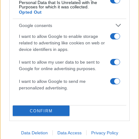
Personal Data that Is Unrelated with the
Purposes for which it was collected.
Opted Out
Google consents
I want to allow Google to enable storage
related to advertising like cookies on web or
device identifiers in apps.
I want to allow my user data to be sent to
Google for online advertising purposes.
News
I want to allow Google to send me
Η μικρή Σμαράγδα Καρύδη μελετά κιθάρα
personalized advertising.
με τον μπαμπά της! Δες photo
07.01.2015
CONFIRM
News
Το συγκινητικό μήνυμα του Ντίνου
Καρύδη για τα γενέθλια της κόρης του!
Data Deletion
Data Access
Privacy Policy
09.08.2014