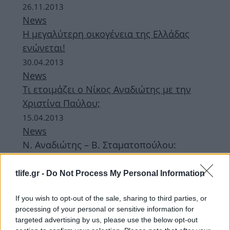
26.11.2013
News
Η μεγαλύτερη οικογένεια της Ελλάδας
ενώνεται!
30.04.2013
News
Τι ετοιμάζει ο Νίκος Αναδιώτης με την
Χριστίνα Παύλου;
15.04.2013
News
Ν. Αναδιώτης – Β. Σταματοπούλου:
Θέλουν να γίνουν γονείς!
tlife.gr -
Do Not Process My Personal Information
ΔΙΑΦΗΜΙΣΗ
If you wish to opt-out of the sale, sharing to third parties, or
processing of your personal or sensitive information for
targeted advertising by us, please use the below opt-out