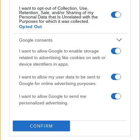
Η ηθοποιός Κρίστη Παπαδοπούλου
I want to opt-out of Collection, Use,
Retention, Sale, and/or Sharing of my
εξομολογείται στην Τατιάνα: ”Από τα 13
Personal Data that Is Unrelated with the
Purposes for which it was collected.
μου είχα καρκίνο”
Opted Out
26.02.2013
News
Google consents
Κ. Παπαδοπούλου: ”Από τα 13 μου είχα
I want to allow Google to enable storage
καρκίνο”
related to advertising like cookies on web or
device identifiers in apps.
26.02.2013
News
I want to allow my user data to be sent to
H σέξυ Ειρήνη Παπαδοπούλου έτοιμη για
Google for online advertising purposes.
το πρώτο της τραγούδι!
I want to allow Google to send me
personalized advertising.
ΔΙΑΦΗΜΙΣΗ
CONFIRM