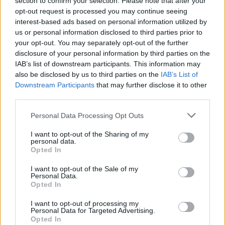
section to confirm your selection. Please note that after your
opt-out request is processed you may continue seeing
interest-based ads based on personal information utilized by
us or personal information disclosed to third parties prior to
your opt-out. You may separately opt-out of the further
disclosure of your personal information by third parties on the
IAB’s list of downstream participants. This information may
also be disclosed by us to third parties on the
IAB’s List of
Downstream Participants
that may further disclose it to other
third parties.
News
Ειρήνη Παπαδοπούλου: Δες το… σέξυ
Please note that this website/app uses one or more Google
Personal Data Processing Opt Outs
services and may gather and store information including but
video clip του πρώτου της τραγουδιού!
not limited to your visit or usage behaviour. You may click to
I want to opt-out of the Sharing of my
22.03.2013
personal data.
grant or deny consent to Google and its third-party tags to
Opted In
News
use your data for below specified purposes in below Google
consent section.
Η σέξι εμφάνιση της Ειρήνης
I want to opt-out of the Sale of my
Personal Data.
Παπαδοπούλου στο νέο της video clip!
Opted In
Φωτογραφίες
I want to opt-out of processing my
02.03.2013
Personal Data for Targeted Advertising.
Opted In
News