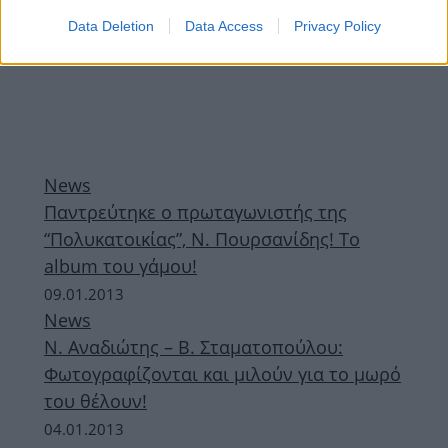
Data Deletion
Data Access
Privacy Policy
News
Παντρεύτηκε ο πρωταγωνιστής της
“Πολυκατοικίας”, Ν. Πουρσανίδης! To
album του γάμου!
09.01.2013
News
Ν. Αναδιώτης – Β. Σταματοπούλου:
Φωτογραφίζονται και μιλούν για το μωρό
του θέλουν!
04.01.2013