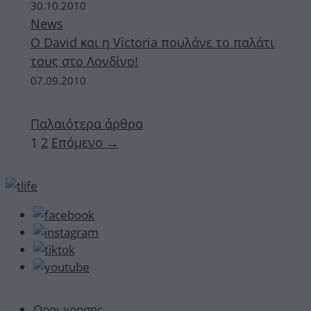
30.10.2010
News
Ο David και η Victoria πουλάνε το παλάτι
τους στο Λονδίνο!
07.09.2010
Παλαιότερα άρθρα
Σελίδα
Σελίδα
1
2
Επόμενο
→
Οροι χρησης