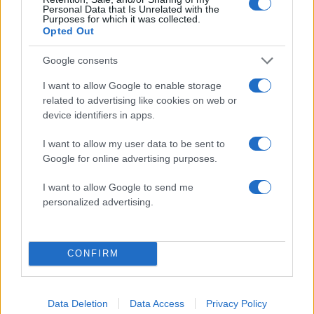
Personal Data that Is Unrelated with the
Τασεις
Purposes for which it was collected.
Opted Out
Μοναδικά, χιονισμένα σαλέ προς
πώληση!
Google consents
21.12.2012
I want to allow Google to enable storage
Τασεις
related to advertising like cookies on web or
Το πουλάει το σπίτι ο Ricky Martin!
device identifiers in apps.
05.12.2012
I want to allow my user data to be sent to
Τασεις
Google for online advertising purposes.
Δες το σπίτι που πουλάει ο Warren
Beatty!
I want to allow Google to send me
personalized advertising.
ΔΙΑΦΗΜΙΣΗ
CONFIRM
Data Deletion
Data Access
Privacy Policy