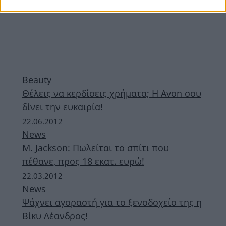
Beauty
Θέλεις να κερδίσεις χρήματα; Η Avon σου
δίνει την ευκαιρία!
22.06.2012
News
Μ. Jackson: Πωλείται το σπίτι που
πέθανε, προς 18 εκατ. ευρώ!
22.03.2012
News
Ψάχνει αγοραστή για το ξενοδοχείο της η
Βίκυ Λέανδρος!