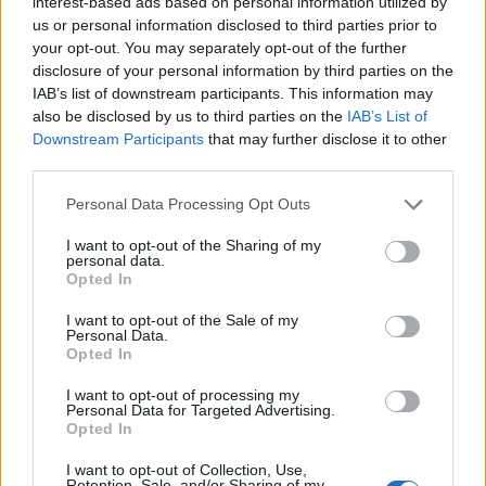
interest-based ads based on personal information utilized by
us or personal information disclosed to third parties prior to
your opt-out. You may separately opt-out of the further
disclosure of your personal information by third parties on the
IAB’s list of downstream participants. This information may
also be disclosed by us to third parties on the
IAB’s List of
Downstream Participants
that may further disclose it to other
third parties.
Please note that this website/app uses one or more Google
Personal Data Processing Opt Outs
services and may gather and store information including but
not limited to your visit or usage behaviour. You may click to
I want to opt-out of the Sharing of my
personal data.
grant or deny consent to Google and its third-party tags to
Τασεις
Opted In
use your data for below specified purposes in below Google
Αυτό είναι το σπίτι των ονείρων σου!
consent section.
I want to opt-out of the Sale of my
Πωλείται, στις Μπαχάμες!
Personal Data.
Opted In
05.02.2013
Τασεις
I want to opt-out of processing my
Personal Data for Targeted Advertising.
Μοναδικά, χιονισμένα σαλέ προς
Opted In
πώληση!
I want to opt-out of Collection, Use,
26.12.2012
Retention, Sale, and/or Sharing of my