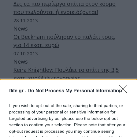
Δες τα πιο περίεργα σπίτια στον κόσμο
που πωλούνται ή ενοικιάζονται!
28.11.2013
News
Oι Beckham πούλησαν το παλάτι τους,
για 14 εκατ. ευρώ
07.10.2013
News
Keira Knightley: Πουλάει το σπίτι της 3,5
εκατ. ευρώ! Φωτογραφίες
06.10.2013
tlife.gr -
Do Not Process My Personal Information
News
“Η Χριστίνα δεν θα επέτρεπε ποτέ την
If you wish to opt-out of the sale, sharing to third parties, or
πώληση του Σκορπιού”
processing of your personal or sensitive information for
targeted advertising by us, please use the below opt-out
ΔΙΑΦΗΜΙΣΗ
section to confirm your selection. Please note that after your
opt-out request is processed you may continue seeing