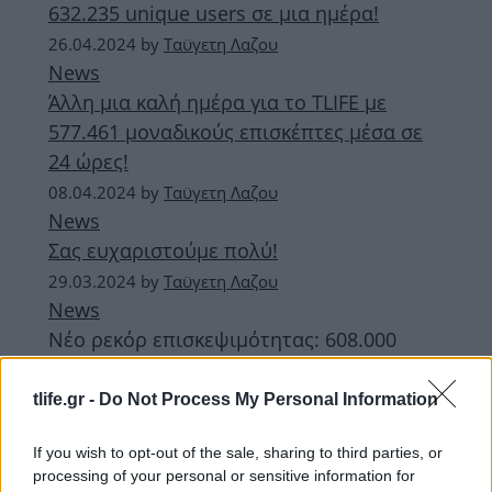
632.235 unique users σε μια ημέρα!
26.04.2024
by
Ταϋγετη Λαζου
News
Άλλη μια καλή ημέρα για το TLIFE με
577.461 μοναδικούς επισκέπτες μέσα σε
24 ώρες!
08.04.2024
by
Ταϋγετη Λαζου
News
Σας ευχαριστούμε πολύ!
29.03.2024
by
Ταϋγετη Λαζου
News
Νέο ρεκόρ επισκεψιμότητας: 608.000
«ευχαριστώ» από την ομάδα του TLIFE σε
καθέναν από εσάς ξεχωριστά!
tlife.gr -
Do Not Process My Personal Information
ΔΙΑΦΗΜΙΣΗ
If you wish to opt-out of the sale, sharing to third parties, or
processing of your personal or sensitive information for