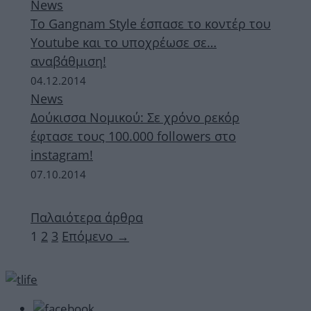
News
Το Gangnam Style έσπασε το κοντέρ του
Youtube και το υποχρέωσε σε…
αναβάθμιση!
04.12.2014
News
Δούκισσα Νομικού: Σε χρόνο ρεκόρ
έφτασε τους 100.000 followers στο
instagram!
07.10.2014
Παλαιότερα άρθρα
Σελίδα
Σελίδα
Σελίδα
1
2
3
Επόμενο
→