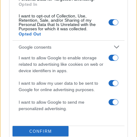
Opted In
Το τραγούδι Old Town Road έσπασε το
παγκόσμιο ρεκόρ και ξεπέρασε ακόμη και
I want to opt-out of Collection, Use,
Retention, Sale, and/or Sharing of my
το Despacito!
Personal Data that Is Unrelated with the
Purposes for which it was collected.
31.07.2019
Opted Out
News
Google consents
Η Eurovision σε… απόλυτους αριθμούς!
Εντυπωσιακά ρεκόρ και όχι μόνο.
I want to allow Google to enable storage
related to advertising like cookies on web or
03.05.2017
device identifiers in apps.
News
“Survivor”: Δεν υπάρχει η χθεσινή
I want to allow my user data to be sent to
τηλεθέαση! Όλα τα υπόλοιπα κανάλια
Google for online advertising purposes.
υπήρξε στιγμή που… εξαφανίστηκαν από
I want to allow Google to send me
τον χάρτη!
personalized advertising.
ΔΙΑΦΗΜΙΣΗ
CONFIRM