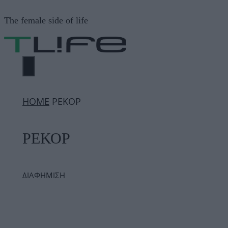
Μετάβαση
The female side of life
σε
περιεχόμενο
ΜΕΝΟΎ
ΗΟΜΕ
ΡΕΚΟΡ
ΡΕΚΟΡ
ΔΙΑΦΗΜΙΣΗ