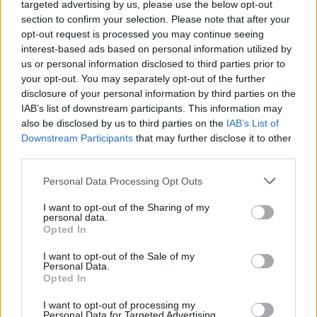
targeted advertising by us, please use the below opt-out
section to confirm your selection. Please note that after your
opt-out request is processed you may continue seeing
interest-based ads based on personal information utilized by
us or personal information disclosed to third parties prior to
your opt-out. You may separately opt-out of the further
disclosure of your personal information by third parties on the
IAB’s list of downstream participants. This information may
also be disclosed by us to third parties on the
IAB’s List of
Downstream Participants
that may further disclose it to other
third parties.
Please note that this website/app uses one or more Google
News
Personal Data Processing Opt Outs
services and may gather and store information including but
Ρεκόρ επισκεψιμότητας ξανά για το Tlife
not limited to your visit or usage behaviour. You may click to
I want to opt-out of the Sharing of my
και το «ευχαριστώ» είναι λίγο!
personal data.
grant or deny consent to Google and its third-party tags to
Opted In
use your data for below specified purposes in below Google
26.02.2024
by
Ταϋγετη Λαζου
consent section.
News
I want to opt-out of the Sale of my
Personal Data.
Ρεκόρ επισκεψιμότητας για το TLIFE
Opted In
16.02.2024
I want to opt-out of processing my
News
Personal Data for Targeted Advertising.