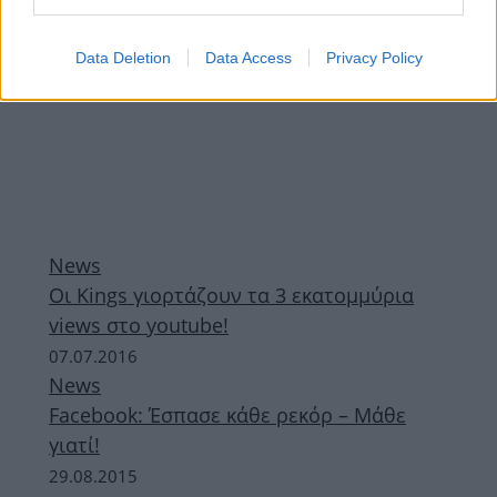
Data Deletion
Data Access
Privacy Policy
News
Οι Kings γιορτάζουν τα 3 εκατομμύρια
views στο youtube!
07.07.2016
News
Facebook: Έσπασε κάθε ρεκόρ – Μάθε
γιατί!
29.08.2015