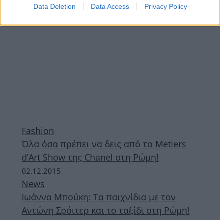
Data Deletion
Data Access
Privacy Policy
Fashion
Όλα όσα πρέπει να δεις από το Metiers
d’Art Show της Chanel στη Ρώμη!
02.12.2015
News
Ιωάννα Μπούκη: Τα παιχνίδια με τον
Αντώνη Σρόιτερ και το ταξίδι στη Ρώμη!