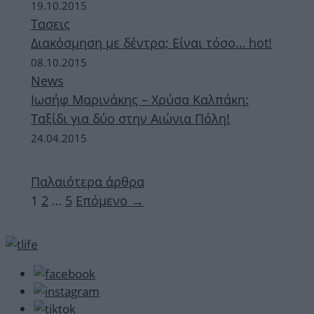
19.10.2015
Τασεις
Διακόσμηση με δέντρα; Είναι τόσο… hot!
08.10.2015
News
Ιωσήφ Μαρινάκης – Χρύσα Καλπάκη:
Ταξίδι για δύο στην Αιώνια Πόλη!
24.04.2015
Παλαιότερα άρθρα
Σελίδα
Σελίδα
Σελίδα
1
2
…
5
Επόμενο
→