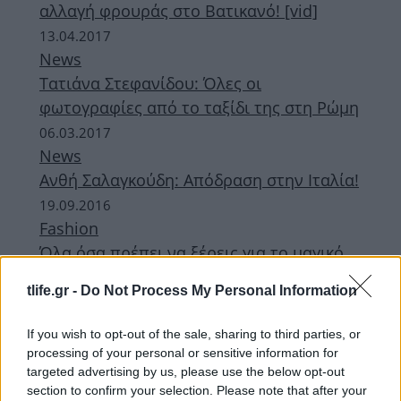
αλλαγή φρουράς στο Βατικανό! [vid]
13.04.2017
News
Τατιάνα Στεφανίδου: Όλες οι
φωτογραφίες από το ταξίδι της στη Ρώμη
06.03.2017
News
Ανθή Σαλαγκούδη: Απόδραση στην Ιταλία!
19.09.2016
Fashion
Όλα όσα πρέπει να ξέρεις για το μαγικό
couture show τoυ Fendi στην Fontana Di
tlife.gr -
Do Not Process My Personal Information
Trevi!
If you wish to opt-out of the sale, sharing to third parties, or
ΔΙΑΦΗΜΙΣΗ
processing of your personal or sensitive information for
targeted advertising by us, please use the below opt-out
section to confirm your selection. Please note that after your