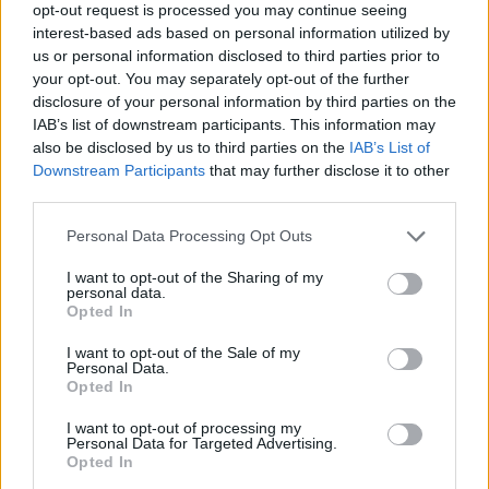
opt-out request is processed you may continue seeing
interest-based ads based on personal information utilized by
us or personal information disclosed to third parties prior to
your opt-out. You may separately opt-out of the further
disclosure of your personal information by third parties on the
IAB’s list of downstream participants. This information may
also be disclosed by us to third parties on the
IAB’s List of
Downstream Participants
that may further disclose it to other
third parties.
Please note that this website/app uses one or more Google
Personal Data Processing Opt Outs
News
services and may gather and store information including but
Μarie Chantal: Το πρωινό που έφαγε με
not limited to your visit or usage behaviour. You may click to
I want to opt-out of the Sharing of my
personal data.
grant or deny consent to Google and its third-party tags to
το που έφτασε στο αεροδρόμιο του
Opted In
use your data for below specified purposes in below Google
Λονδίνου από τη Ρώμη!
consent section.
I want to opt-out of the Sale of my
24.05.2016
Personal Data.
Opted In
News
H κόρη της Marie Chantal, στην όπερα της
I want to opt-out of processing my
Personal Data for Targeted Advertising.
Ρώμης, μαζί με τον Valentino!
Opted In
Φωτογραφίες