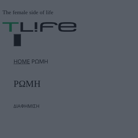
Μετάβαση
The female side of life
σε
περιεχόμενο
ΜΕΝΟΎ
ΗΟΜΕ
ΡΩΜΗ
ΡΩΜΗ
ΔΙΑΦΗΜΙΣΗ