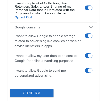
I want to opt-out of Collection, Use,
23.05.2016
Retention, Sale, and/or Sharing of my
Personal Data that Is Unrelated with the
News
Purposes for which it was collected.
Opted Out
Παύλος – Marie Chantal: Μια βραδιά στο
Palazzo Doria Pamphilj της Ρώμης με την
Google consents
κόρη τους!
I want to allow Google to enable storage
22.05.2016
related to advertising like cookies on web or
News
device identifiers in apps.
Πασίγνωστη τραγουδίστρια γιόρτασε τα
I want to allow my user data to be sent to
γενέθλιά της στην Fontana Di Trevi!
Google for online advertising purposes.
29.04.2016
News
I want to allow Google to send me
personalized advertising.
Συναγερμός! Εκκενώθηκε ο κεντρικός
σιδηροδρομικός σταθμός της Ρώμης λόγω
της παρουσίας ενός ενόπλου
CONFIRM
ΔΙΑΦΗΜΙΣΗ