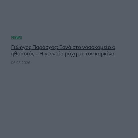
Γιώργος Παράσχος: Ξανά στο νοσοκομείο ο
ηθοποιός – Η γενναία μάχη με τον καρκίνο
06.08.2026