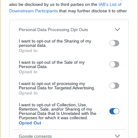
also be disclosed by us to third parties on the
IAB’s List of
Downstream Participants
that may further disclose it to other
third parties.
Please note that this website/app uses one or more Google
Personal Data Processing Opt Outs
services and may gather and store information including but
not limited to your visit or usage behaviour. You may click to
I want to opt-out of the Sharing of my
personal data.
grant or deny consent to Google and its third-party tags to
Opted In
use your data for below specified purposes in below Google
consent section.
I want to opt-out of the Sale of my
Personal Data.
Opted In
ΟΡΟΙ ΧΡΗΣΗΣ
ΠΟΛΙΤΙΚΗ ΑΠΟΡΡΗΤΟΥ
I want to opt-out of processing my
Personal Data for Targeted Advertising.
ΠΛΗΡΟΦΟΡΙΕΣ Α.27 Ν.5253/2025
ΤΑΥΤΟΤΗΤΑ
Opted In
I want to opt-out of Collection, Use,
ΕΠΙΚΟΙΝΩΝΙΑ
COOKIES
Retention, Sale, and/or Sharing of my
Personal Data that Is Unrelated with the
Purposes for which it was collected.
Opted Out
copyright © 2026
Google consents