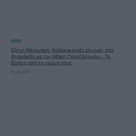
Ελένη Μενεγάκη: Καλοκαιρινές στιγμές στο
Φισκάρδο με τον Μάκη Παντζόπουλο – Το
βίντεο από το γεύμα τους
06.08.2026