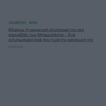
Rihanna: Η εκρηκτική επιστροφή της στο
καρναβάλι των Μπαρμπάντος – Ένα
εντυπωσιακό look που τιμά την καταγωγή της
05.08.2026