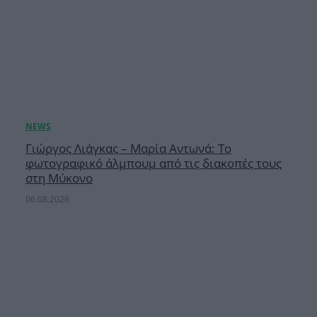
Γιώργος Λιάγκας – Μαρία Αντωνά: Το
φωτογραφικό άλμπουμ από τις διακοπές τους
στη Μύκονο
06.08.2026