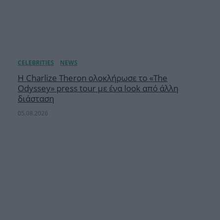
Η Charlize Theron ολοκλήρωσε το «The
Odyssey» press tour με ένα look από άλλη
διάσταση
05.08.2026