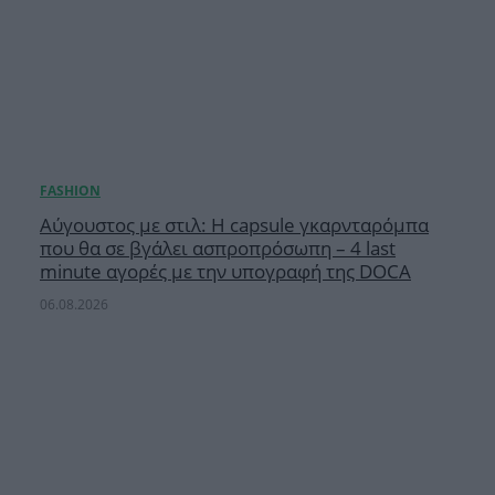
Αύγουστος με στιλ: Η capsule γκαρνταρόμπα
που θα σε βγάλει ασπροπρόσωπη – 4 last
minute αγορές με την υπογραφή της DOCA
06.08.2026