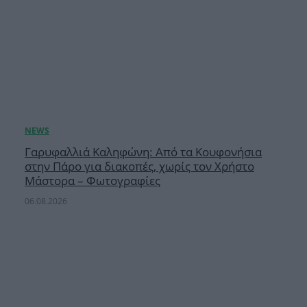
Γαρυφαλλιά Καληφώνη: Από τα Κουφονήσια
στην Πάρο για διακοπές, χωρίς τον Χρήστο
Μάστορα – Φωτογραφίες
06.08.2026