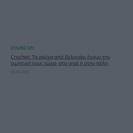
Crochet: Τα ρούχα από βελονάκι έχουν την
τιμητική τους τώρα- στο νησί ή στην πόλη
05.08.2026