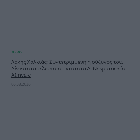
Λάκης Χαλκιάς: Συντετριμμένη η σύζυγός του,
Αλέκα στο τελευταίο αντίο στο Α’ Νεκροταφείο
Αθηνών
06.08.2026