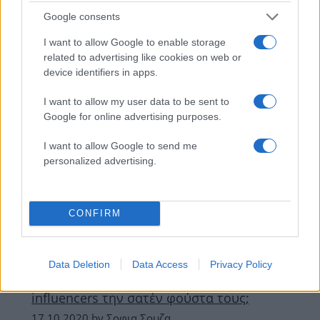
Google consents
I want to allow Google to enable storage
related to advertising like cookies on web or
device identifiers in apps.
I want to allow my user data to be sent to
Google for online advertising purposes.
I want to allow Google to send me
personalized advertising.
Styling tips
Πώς συνδυάζω τη σατέν φούστα τώρα
CONFIRM
στην πόλη
14.07.2022
by
Σοφια Σουζα
Styling tips
Data Deletion
Data Access
Privacy Policy
Με τι παπούτσια συνδυάζουν τώρα οι
influencers την σατέν φούστα τους;
17.10.2020
by
Σοφια Σουζα