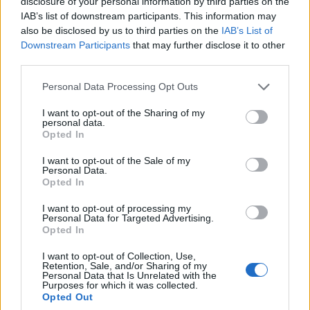
disclosure of your personal information by third parties on the
23.11.2024
by
Σοφια Σουζα
IAB’s list of downstream participants. This information may
Styling tips
also be disclosed by us to third parties on the
IAB’s List of
Σατέν φούστα: 4 έξυπνοι τρόποι να την
Downstream Participants
that may further disclose it to other
third parties.
φορέσεις τώρα. Από το πρωί μέχρι το
βράδυ!
Please note that this website/app uses one or more Google
Personal Data Processing Opt Outs
services and may gather and store information including but
16.08.2024
by
Ταϋγετη Λαζου
not limited to your visit or usage behaviour. You may click to
I want to opt-out of the Sharing of my
Styling tips
personal data.
grant or deny consent to Google and its third-party tags to
Opted In
Σατέν φούστα: Δες πώς την συνδυάσεις
use your data for below specified purposes in below Google
τον Αύγουστο στην πόλη!
consent section.
I want to opt-out of the Sale of my
Personal Data.
06.08.2024
by
Σοφια Σουζα
Opted In
Fashion
I want to opt-out of processing my
Σατέν φούστα: Ένα ακόμη passe par
Personal Data for Targeted Advertising.
Opted In
tout της γυναικείας γκαρνταρόμπας
παίρνει θέση στο καλοκαιρινό styling
I want to opt-out of Collection, Use,
Retention, Sale, and/or Sharing of my
Personal Data that Is Unrelated with the
ΔΙΑΦΗΜΙΣΗ
Purposes for which it was collected.
Opted Out