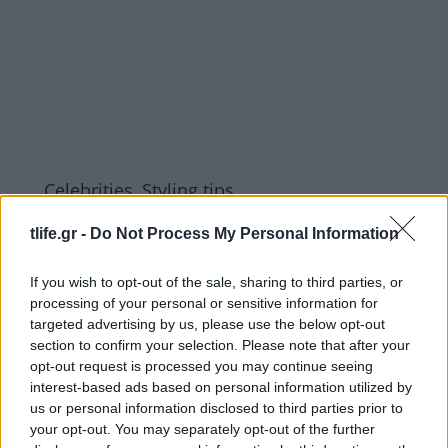
Celebrities
,
Styling tips
Σατέν φούστα: Η Jennifer Lopez την
tlife.gr -
Do Not Process My Personal Information
απογείωσε με αυτό τον συνδυασμό!
Τασεις
If you wish to opt-out of the sale, sharing to third parties, or
Σατέν φούστα: Το passe-partout κομμάτι
processing of your personal or sensitive information for
που σε πάει από γραφείο… μέχρι βάφτιση
targeted advertising by us, please use the below opt-out
section to confirm your selection. Please note that after your
15.05.2025
by
Σοφια Σουζα
opt-out request is processed you may continue seeing
Styling tips
interest-based ads based on personal information utilized by
Η Κatie Holmes ξέρει πως να δίνει Υ2Κ
us or personal information disclosed to third parties prior to
your opt-out. You may separately opt-out of the further
style σε κλασικά ρούχα!