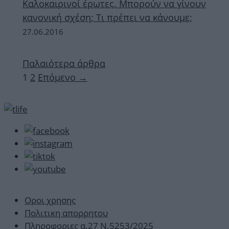
Καλοκαιρινοί έρωτες. Μπορούν να γίνουν
κανονική σχέση; Τι πρέπει να κάνουμε;
27.06.2016
Παλαιότερα άρθρα
Σελίδα
Σελίδα
1
2
Επόμενο
→
Οροι χρησης
Πολιτικη απορρητου
Πληροφοριες α.27 Ν.5253/2025