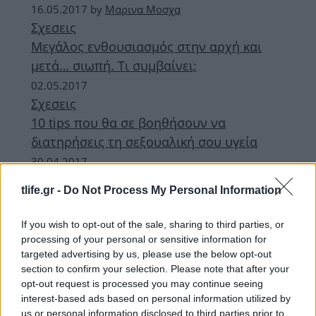
16.05.2017
by
Μαρινα Μοσχα
Σχεσεις
Μεγάλος ενθουσιασμός στην αρχή και
μετά… σιωπή. Τι συμβαίνει;
02.05.2017
Σχεσεις
10 tips που θα σε βοηθήσουν να
διατηρήσεις τη σεξουαλική σου υγεία
30.04.2017
Σεξ
tlife.gr -
Do Not Process My Personal Information
Γιατί είναι τόσο σημαντικό το σεξ σε μια
σχέση;
If you wish to opt-out of the sale, sharing to third parties, or
processing of your personal or sensitive information for
ΔΙΑΦΗΜΙΣΗ
targeted advertising by us, please use the below opt-out
section to confirm your selection. Please note that after your
opt-out request is processed you may continue seeing
interest-based ads based on personal information utilized by
us or personal information disclosed to third parties prior to