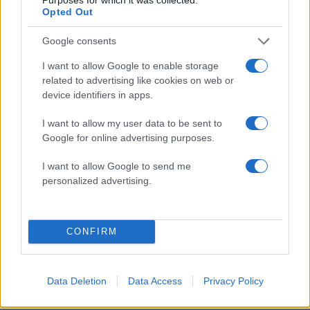
Opted Out
τη σωματική και την ψυχική μας υγεία!
19.03.2017
Google consents
Σχεσεις
I want to allow Google to enable storage
Σκότωσε τη ρουτίνα στη σχέση!
related to advertising like cookies on web or
09.02.2017
device identifiers in apps.
Σχεσεις
I want to allow my user data to be sent to
9 tips που θα σε βοηθήσουν να κάνεις
Google for online advertising purposes.
σωστή επιλογή συντρόφου!
I want to allow Google to send me
ΔΙΑΦΗΜΙΣΗ
personalized advertising.
CONFIRM
Data Deletion
Data Access
Privacy Policy