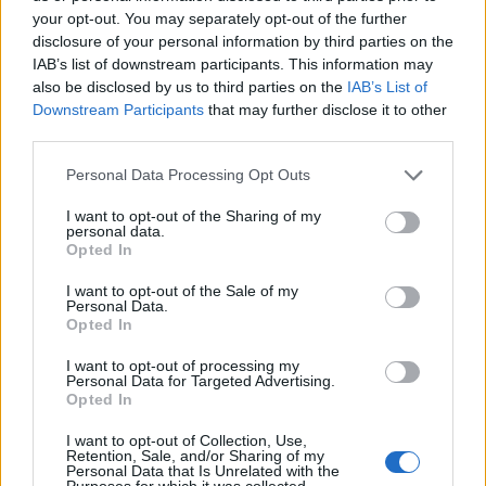
your opt-out. You may separately opt-out of the further
disclosure of your personal information by third parties on the
IAB’s list of downstream participants. This information may
also be disclosed by us to third parties on the
IAB’s List of
Downstream Participants
that may further disclose it to other
third parties.
Please note that this website/app uses one or more Google
Personal Data Processing Opt Outs
services and may gather and store information including but
Σεξ
not limited to your visit or usage behaviour. You may click to
I want to opt-out of the Sharing of my
personal data.
grant or deny consent to Google and its third-party tags to
Εσύ ξέρεις τι είναι η σεξουαλική λύπη;
Opted In
use your data for below specified purposes in below Google
11.04.2017
consent section.
I want to opt-out of the Sale of my
Σεξ
Personal Data.
Opted In
Πόσο διαφορετικά αντιλαμβάνονται το
σεξ ο άνδρας και η γυναίκα; Γράφει ο
I want to opt-out of processing my
Personal Data for Targeted Advertising.
Θ.Ασκητής
Opted In
21.03.2017
I want to opt-out of Collection, Use,
Σεξ
Retention, Sale, and/or Sharing of my
Personal Data that Is Unrelated with the
Πώς επηρεάζει το σεξ (ή η απουσία του)
Purposes for which it was collected.