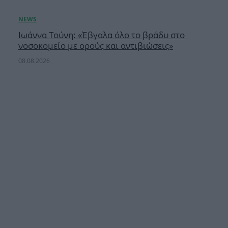
Ιωάννα Τούνη: «Έβγαλα όλο το βράδυ στο
νοσοκομείο με ορούς και αντιβιώσεις»
08.08.2026