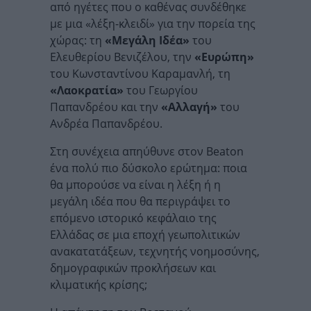
από ηγέτες που ο καθένας συνδέθηκε
με μια «λέξη-κλειδί» για την πορεία της
χώρας: τη
«Μεγάλη Ιδέα»
του
Ελευθερίου Βενιζέλου, την
«Ευρώπη»
του Κωνσταντίνου Καραμανλή, τη
«Λαοκρατία»
του Γεωργίου
Παπανδρέου και την
«Αλλαγή»
του
Ανδρέα Παπανδρέου.
Στη συνέχεια απηύθυνε στον Beaton
ένα πολύ πιο δύσκολο ερώτημα: ποια
θα μπορούσε να είναι η λέξη ή η
μεγάλη ιδέα που θα περιγράψει το
επόμενο ιστορικό κεφάλαιο της
Ελλάδας σε μια εποχή γεωπολιτικών
ανακατατάξεων, τεχνητής νοημοσύνης,
δημογραφικών προκλήσεων και
κλιματικής κρίσης;