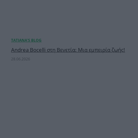
Andrea Bocelli στη Βενετία: Μια εμπειρία ζωής!
28.06.2026