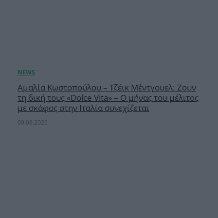
Αμαλία Κωστοπούλου – Τζέικ Μέντγουελ: Ζουν
τη δική τους «Dolce Vita» – Ο μήνας του μέλιτος
με σκάφος στην Ιταλία συνεχίζεται
09.08.2026