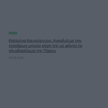
Κατερίνα Καινούργιου: Αγκαλιά με την
τεσσάρων μηνών κόρη της με φόντο το
ηλιοβασίλεμα της Πάρου
08.08.2026