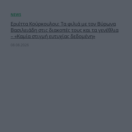
Εριέττα Κούρκουλου: Τα φιλιά με τον Βύρωνα
Βασιλειάδη στις διακοπές τους και τα γενέθλια
– «Καμία στιγμή ευτυχίας δεδομένη»
08.08.2026