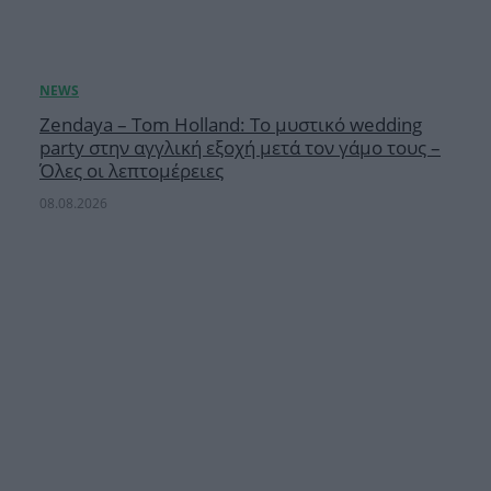
Zendaya – Tom Holland: Το μυστικό wedding
party στην αγγλική εξοχή μετά τον γάμο τους –
Όλες οι λεπτομέρειες
08.08.2026