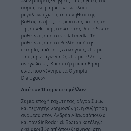
«Δεν μπορείς να βρεις τους ηγέτες του
αύριο, αν η σημερινή νεολαία
μεγαλώνει χωρίς τη συνήθεια της
βαθιάς σκέψης, της κριτικής ματιάς και
της συνθετικής ικανότητας. Αυτά δεν τα
μαθαίνεις από τα social media. Τα
μαθαίνεις από τα βιβλία, από την
ιστορία, από τους διαλόγους, είτε με
τους πρωταγωνιστές είτε με άλλους
αναγνώστες. Και αυτή η πεποίθηση
είναι που γέννησε τα Olympia
Dialogues».
Από τον Όμηρο στο μέλλον
Σε μια εποχή ταχύτητας, αλγορίθμων
και τεχνητής νοημοσύνης, η συζήτηση
ανάμεσα στον Ανδρέα Αθανασόπουλο
και τον Sir Roderick Beaton κατέληξε
εκεί ακριβώς απ’ όπου ξεκίνησε: στη