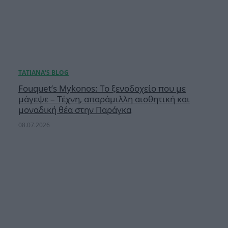
Fouquet’s Mykonos: Το ξενοδοχείο που με
μάγεψε – Τέχνη, απαράμιλλη αισθητική και
μοναδική θέα στην Παράγκα
08.07.2026