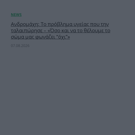
Ανδρομάχη: Το πρόβλημα υγείας που την
ταλαιπώρησε – «Όσο και να το θέλουμε το
σώμα μας φωνάζει “όχι”»
07.08.2026