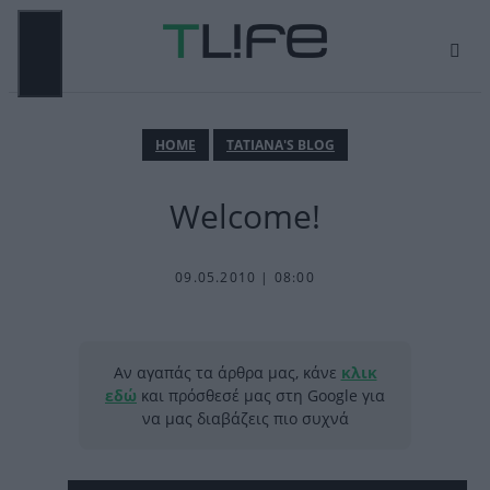
Μετάβαση
σε
περιεχόμενο
ΜΕΝΟΎ
ΗΟΜΕ
TATIANA'S BLOG
Welcome!
09.05.2010 | 08:00
Αν αγαπάς τα άρθρα μας, κάνε
κλικ
εδώ
και πρόσθεσέ μας στη Google για
να μας διαβάζεις πιο συχνά