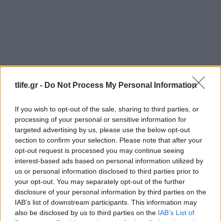
tlife.gr -
Do Not Process My Personal Information
Ιωάννα Τούνη: Δημοσίευσε πρώτη φορά κοινή
φωτογραφία με τον Δημήτρη Σπυριδωνίδη από
If you wish to opt-out of the sale, sharing to third parties, or
τις διακοπές τους στην Ίμπιζα
processing of your personal or sensitive information for
07.08.2026
targeted advertising by us, please use the below opt-out
section to confirm your selection. Please note that after your
opt-out request is processed you may continue seeing
interest-based ads based on personal information utilized by
us or personal information disclosed to third parties prior to
your opt-out. You may separately opt-out of the further
disclosure of your personal information by third parties on the
IAB’s list of downstream participants. This information may
also be disclosed by us to third parties on the
IAB’s List of