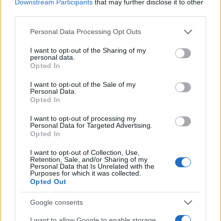
Downstream Participants
that may further disclose it to other
third parties.
Please note that this website/app uses one or more Google
Personal Data Processing Opt Outs
services and may gather and store information including but
not limited to your visit or usage behaviour. You may click to
I want to opt-out of the Sharing of my
personal data.
grant or deny consent to Google and its third-party tags to
Opted In
use your data for below specified purposes in below Google
consent section.
I want to opt-out of the Sale of my
Fouquet’s Mykonos: Το ξενοδοχείο που με
Personal Data.
Opted In
μάγεψε – Τέχνη, απαράμιλλη αισθητική και
μοναδική θέα στην Παράγκα
I want to opt-out of processing my
Personal Data for Targeted Advertising.
08.07.2026
Opted In
I want to opt-out of Collection, Use,
Retention, Sale, and/or Sharing of my
Personal Data that Is Unrelated with the
Purposes for which it was collected.
Opted Out
Google consents
I want to allow Google to enable storage