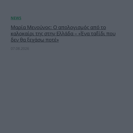
Μαρία Μενούνος: Ο απολογισμός από το
καλοκαίρι της στην Ελλάδα – «Ένα ταξίδι που
δεν θα ξεχάσω ποτέ»
07.08.2026