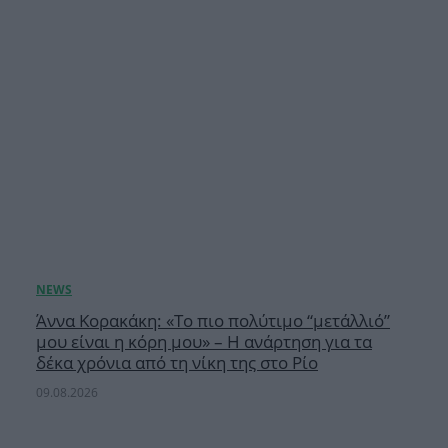
Άννα Κορακάκη: «Το πιο πολύτιμο “μετάλλιό”
μου είναι η κόρη μου» – Η ανάρτηση για τα
δέκα χρόνια από τη νίκη της στο Ρίο
09.08.2026