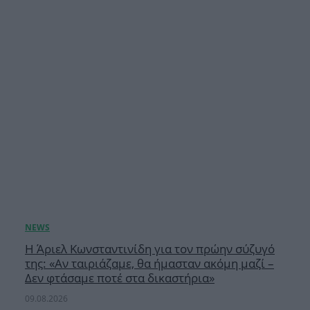
Η Άριελ Κωνσταντινίδη για τον πρώην σύζυγό
της: «Αν ταιριάζαμε, θα ήμασταν ακόμη μαζί –
Δεν φτάσαμε ποτέ στα δικαστήρια»
09.08.2026