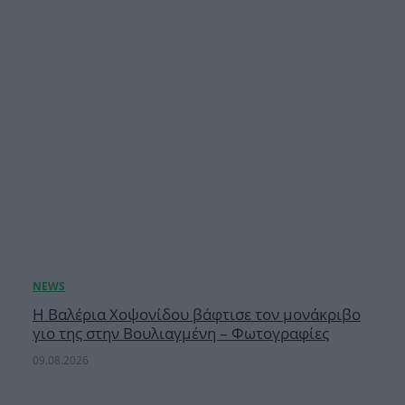
H Βαλέρια Χοψονίδου βάφτισε τον μονάκριβο
γιο της στην Βουλιαγμένη – Φωτογραφίες
09.08.2026