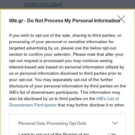
tlife.gr -
Do Not Process My Personal Information
If you wish to opt-out of the sale, sharing to third parties, or
Follow us on
processing of your personal or sensitive information for
facebook
twitter
Instagram
TikTok
targeted advertising by us, please use the below opt-out
section to confirm your selection. Please note that after your
opt-out request is processed you may continue seeing
interest-based ads based on personal information utilized by
Ακολουθήστε το
tlife.gr στο Google
us or personal information disclosed to third parties prior to
News
και μάθετε πρώτοι όλα τα νέα.
your opt-out. You may separately opt-out of the further
disclosure of your personal information by third parties on the
IAB’s list of downstream participants. This information may
also be disclosed by us to third parties on the
IAB’s List of
Downstream Participants
that may further disclose it to other
third parties.
Please note that this website/app uses one or more Google
Personal Data Processing Opt Outs
services and may gather and store information including but
READ MORE
not limited to your visit or usage behaviour. You may click to
I want to opt-out of the Sharing of my