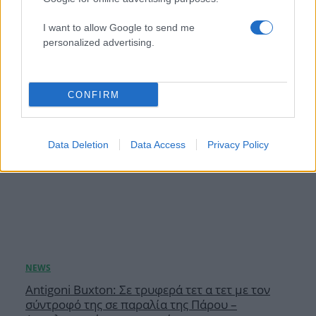
μητρότητα
I want to allow Google to send me
10.08.2026
personalized advertising.
CONFIRM
Data Deletion
Data Access
Privacy Policy
Antigoni Buxton: Σε τρυφερά τετ α τετ με τον
σύντροφό της σε παραλία της Πάρου –