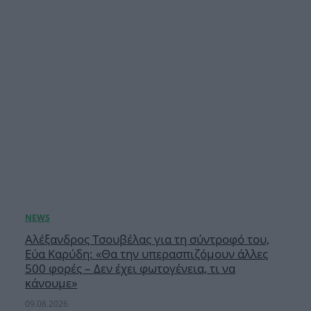
Αλέξανδρος Τσουβέλας για τη σύντροφό του,
Εύα Καρύδη: «Θα την υπερασπιζόμουν άλλες
500 φορές – Δεν έχει φωτογένεια, τι να
κάνουμε»
09.08.2026