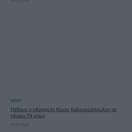
09.08.2026
Πέθανε ο ηθοποιός Νίκος Καλογερόπουλος σε
ηλικία 74 ετών
09.08.2026