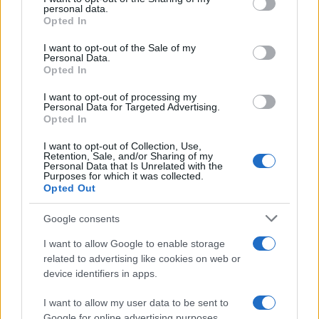
personal data.
grant or deny consent to Google and its third-party tags to
Opted In
use your data for below specified purposes in below Google
consent section.
I want to opt-out of the Sale of my
Personal Data.
Opted In
I want to opt-out of processing my
Personal Data for Targeted Advertising.
Opted In
I want to opt-out of Collection, Use,
Retention, Sale, and/or Sharing of my
Personal Data that Is Unrelated with the
Purposes for which it was collected.
Opted Out
Google consents
I want to allow Google to enable storage
related to advertising like cookies on web or
device identifiers in apps.
Μαρία Μενούνος: «Η Ελλάδα έχει γίνει μέρος
I want to allow my user data to be sent to
της θεραπείας μου» – Η πίστη, η υγεία και η
Google for online advertising purposes.