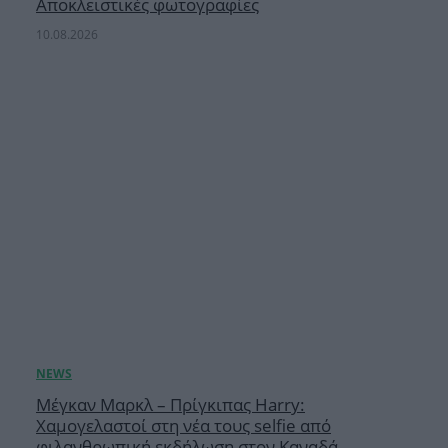
Αποκλειστικές φωτογραφίες
10.08.2026
Μέγκαν Μαρκλ – Πρίγκιπας Harry:
Χαμογελαστοί στη νέα τους selfie από
φιλανθρωπική εκδήλωση στον Καναδά