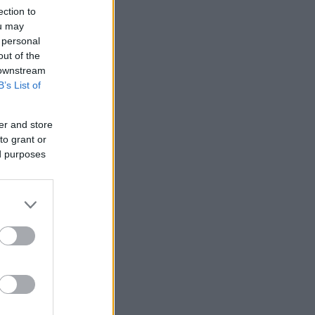
ection to
ou may
 personal
out of the
 downstream
B’s List of
er and store
to grant or
ed purposes