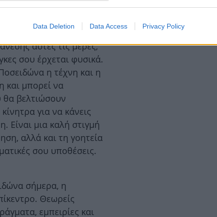
Data Deletion
Data Access
Privacy Policy
α κινείται στον τομέα
άνεσης αυτές τις μέρες,
γκες σου έρχεται φυσικά.
Ποσειδώνα η τέχνη και η
 και μπορεί να
υ θα βελτιώσουν
κίνητρα για να κάνεις
. Είναι μια καλή στιγμή
ηση, αλλά και τη γοητεία
λματικές σου υποθέσεις.
ιδώνα σήμερα, η
πίκεντρο. Θεωρείς
άγματα, εμπειρίες και