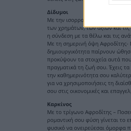
Δίδυμοι
Με την ισορροπημένη Αφροδίτη ν
των χρημάτων, των αξιών και τις 
η σύνδεση με τα θέλω και τις ανά
Με τη σημερινή όψη Αφροδίτης- 
δημιουργικότητα παίρνουν ώθηση
προκύψουν τα στοιχεία αυτά πο
πραγματικά τη ζωή σου. Έχεις τα 
την καθημερινότητα σου καλύτερη
για να χρησιμοποιήσεις τη διαίσθ
σου στις οικονομικές και επαγγε
Καρκίνος
Με το τρίγωνο Αφροδίτης – Ποσε
ρομαντική σου φύση γίνεται το ε
φυσικό να ονειρεύεσαι όμορφα πρ