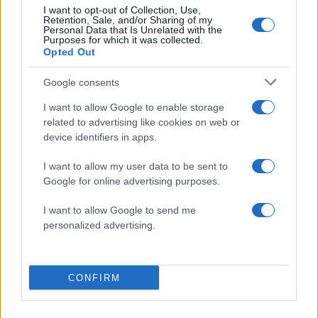
I want to opt-out of Collection, Use,
οπτική ή μια βαθύτερη σύνδεση με
Retention, Sale, and/or Sharing of my
Personal Data that Is Unrelated with the
κάποιον μπορεί να λειτουργήσει
Purposes for which it was collected.
λυτρωτικά και να σου δώσει δύναμη και
Opted Out
συναισθηματική ανανέωση.
Google consents
I want to allow Google to enable storage
related to advertising like cookies on web or
device identifiers in apps.
ΔΙΑΦΗΜΙΣΗ
I want to allow my user data to be sent to
Google for online advertising purposes.
I want to allow Google to send me
personalized advertising.
CONFIRM