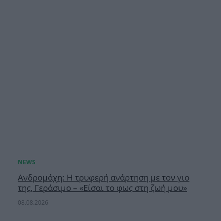
Ανδρομάχη: Η τρυφερή ανάρτηση με τον γιο
της, Γεράσιμο – «Είσαι το φως στη ζωή μου»
08.08.2026