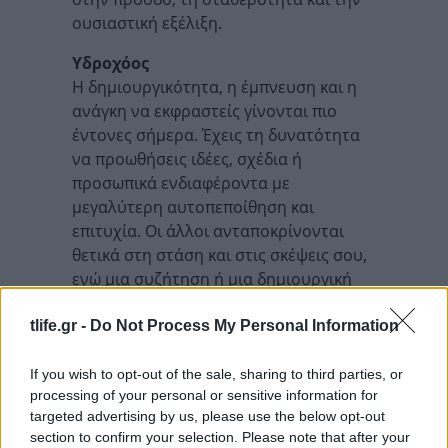
ουσιαστική εξέλιξη.
Υδροχόος
Η δημιουργικότητα, η έμπνευση και η
ανάγκη να εκφραστείς γίνονται πιο
έντονες σήμερα. Έχεις τη δυνατότητα
να προωθήσεις ιδέες, σχέδια ή
προσωπικά ενδιαφέροντα με
μεγαλύτερη αυτοπεποίθηση και
επιτυχία. Οι άλλοι ανταποκρίνονται
θετικά στη στάση και στις σκέψεις σου,
ενώ μια συζήτηση ή μια δημιουργική
δραστηριότητα μπορεί να σε γεμίσει
χαρά και ενθουσιασμό. Η ημέρα σε
tlife.gr -
Do Not Process My Personal Information
βοηθά να βάλεις τάξη σε θέματα που σε
απασχολούν και να αξιοποιήσεις
If you wish to opt-out of the sale, sharing to third parties, or
processing of your personal or sensitive information for
καλύτερα τα ταλέντα σου. Μπορεί να
targeted advertising by us, please use the below opt-out
υπάρξει μια ουσιαστική
section to confirm your selection. Please note that after your
συναισθηματική ή προσωπική εξέλιξη