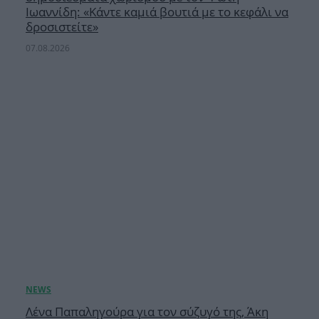
Ιωαννίδη: «Κάντε καμιά βουτιά με το κεφάλι να
δροσιστείτε»
07.08.2026
Λένα Παπαληγούρα για τον σύζυγό της, Άκη