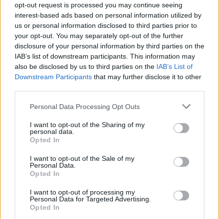
opt-out request is processed you may continue seeing
που θα σε κάνει να νιώσεις πιο
interest-based ads based on personal information utilized by
δυνατός/η και σίγουρος/η για τον
us or personal information disclosed to third parties prior to
εαυτό σου.
your opt-out. You may separately opt-out of the further
disclosure of your personal information by third parties on the
Ιχθύες
IAB’s list of downstream participants. This information may
Η ενασχόληση με το σπίτι, την
also be disclosed by us to third parties on the
IAB’s List of
οικογένεια ή προσωπικές υποθέσεις
Downstream Participants
that may further disclose it to other
third parties.
μπορεί να σου δώσει ιδιαίτερη
ικανοποίηση αυτή την περίοδο. Είναι
Please note that this website/app uses one or more Google
Personal Data Processing Opt Outs
μια καλή στιγμή για να βελτιώσεις
services and may gather and store information including but
σχέσεις με αγαπημένα πρόσωπα αλλά
not limited to your visit or usage behaviour. You may click to
I want to opt-out of the Sharing of my
personal data.
grant or deny consent to Google and its third-party tags to
και με ανθρώπους που επηρεάζουν
Opted In
use your data for below specified purposes in below Google
σημαντικά τη ζωή σου. Νιώθεις
consent section.
I want to opt-out of the Sale of my
μεγαλύτερη ανάγκη για σταθερότητα,
Personal Data.
έλεγχο και ασφάλεια, ιδιαίτερα σε
Opted In
οικονομικά και οικογενειακά ζητήματα.
I want to opt-out of processing my
Οι σημερινές επιρροές σε βοηθούν να
Personal Data for Targeted Advertising.
κάνεις ουσιαστικές αλλαγές και όχι
Opted In
επιφανειακές διορθώσεις. Μια νέα