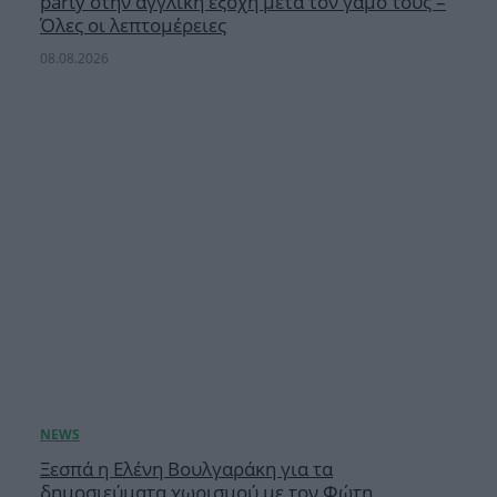
party στην αγγλική εξοχή μετά τον γάμο τους –
Όλες οι λεπτομέρειες
08.08.2026
Ξεσπά η Ελένη Βουλγαράκη για τα
δημοσιεύματα χωρισμού με τον Φώτη