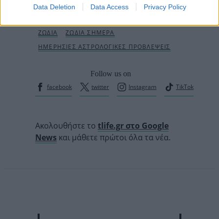
Data Deletion
Data Access
Privacy Policy
Follow us on
facebook
twitter
Instagram
TikTok
Ακολουθήστε το
tlife.gr στο Google
News
και μάθετε πρώτοι όλα τα νέα.