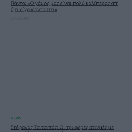
Πάντο: «Ο γάμος μας είναι πολύ καλύτερος απ’
ό,τι είχα φανταστεί»
08.08.2026
Στέφανος Τσιτσιπάς: Οι τρυφερές στιγμές με