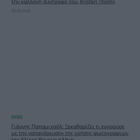
την καλλονή σύντροφό του, Kristen Thoms
08.08.2026
Γιάννης Παπαμιχαήλ: Ξεκαθαρίζει τι εννοούσε
με την «απαγόρευση» της χρήσης φωτογραφιών
της Αλίκης Βουγιουκλάκη