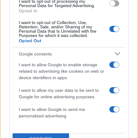
I want to opt-out of processing my
Personal Data for Targeted Advertising.
Υγεια
Opted In
Ορθοστατική υπόταση… όταν σηκώνεσαι
I want to opt-out of Collection, Use,
απότομα!
Retention, Sale, and/or Sharing of my
Personal Data that Is Unrelated with the
Purposes for which it was collected.
17.12.2010
Opted Out
Υγεια
Μεγέθυνση στήθους
Google consents
17.12.2010
I want to allow Google to enable storage
Υγεια
related to advertising like cookies on web or
Το χάπι της επόμενης ημέρας! Είναι
device identifiers in apps.
επικίνδυνο;
I want to allow my user data to be sent to
10.12.2010
Google for online advertising purposes.
Υγεια
I want to allow Google to send me
Μήπως οι δύσκολες μέρες είναι πολλές;
personalized advertising.
03.12.2010
Υγεια
Ασκήσεις για τον αυχένα σου!