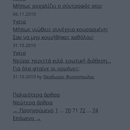
Μήπως ροχαλίζει ο σύντροφός σου;
06.11.2010
Υγεια
Μήπως νιώθεις συνέχεια κουρασμένη;
Σαν να μην κοιμήθηκες καθόλου;
31.10.2010
Υγεια
Νεύρα, περιττά κιλά, ερωτική διάθεση…
Για όλα φταίνε οι ορμόνες;
31.10.2010
by
Θεοδωρος Φυτροπουλος
Παλαιότερα άρθρα
Νεώτερα άρθρα
Σελίδα
Σελίδα
Σελίδα
Σελίδα
Σελίδα
←
Προηγούμενο
1
…
70
71
72
…
74
Επόμενο
→