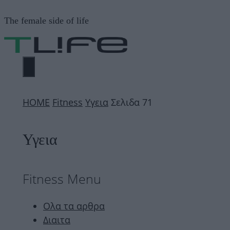
Μετάβαση
The female side of life
σε
περιεχόμενο
ΜΕΝΟΎ
ΗΟΜΕ
Fitness
Υγεια
Σελιδα 71
Υγεια
Fitness Menu
Ολα τα αρθρα
Διαιτα