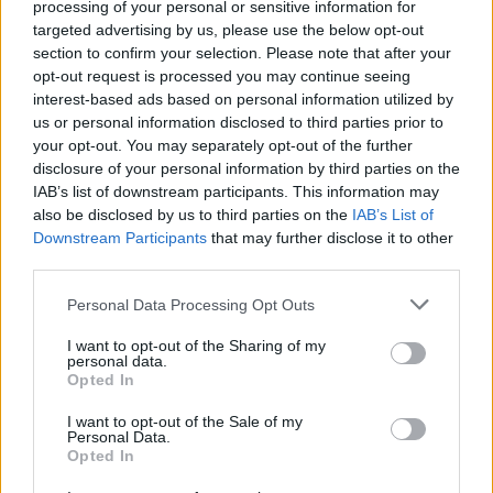
Βλεφαροπλαστική! Κέρδισε πίσω την
processing of your personal or sensitive information for
targeted advertising by us, please use the below opt-out
χαμένη σου έκφραση
section to confirm your selection. Please note that after your
23.12.2010
opt-out request is processed you may continue seeing
Υγεια
interest-based ads based on personal information utilized by
us or personal information disclosed to third parties prior to
Lifitng δοντιών: Μήπως για φέτος θέλεις
your opt-out. You may separately opt-out of the further
δώρο το τέλειο χαμόγελο;
disclosure of your personal information by third parties on the
IAB’s list of downstream participants. This information may
ΔΙΑΦΗΜΙΣΗ
also be disclosed by us to third parties on the
IAB’s List of
Downstream Participants
that may further disclose it to other
third parties.
Please note that this website/app uses one or more Google
Personal Data Processing Opt Outs
services and may gather and store information including but
not limited to your visit or usage behaviour. You may click to
I want to opt-out of the Sharing of my
personal data.
grant or deny consent to Google and its third-party tags to
Opted In
use your data for below specified purposes in below Google
consent section.
I want to opt-out of the Sale of my
Personal Data.
Opted In