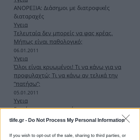
ΑΝΟΡΕΞΙΑ: Διάσημοι με διατροφικές
διαταραχές
Υγεια
Τελευταία δεν μπορείς να φας κρέας.
Μήπως είναι παθολογικό;
06.01.2011
Υγεια
Όλοι είναι κρυωμένοι! Τι να κάνω για να
προφυλαχτώ; Τι να κάνω αν τελικά την
“πατήσω”;
05.01.2011
Υγεια
5 τρόποι να απομακρύνεις τη
χοληστερίνη
tlife.gr -
Do Not Process My Personal Information
30.12.2010
Υγεια
If you wish to opt-out of the sale, sharing to third parties, or