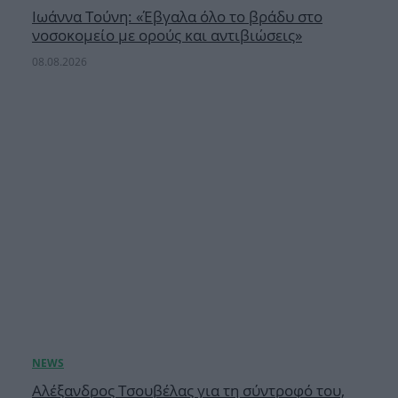
Ιωάννα Τούνη: «Έβγαλα όλο το βράδυ στο
νοσοκομείο με ορούς και αντιβιώσεις»
08.08.2026
Αλέξανδρος Τσουβέλας για τη σύντροφό του,