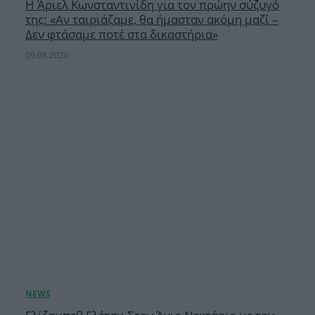
Η Άριελ Κωνσταντινίδη για τον πρώην σύζυγό
της: «Αν ταιριάζαμε, θα ήμασταν ακόμη μαζί –
Δεν φτάσαμε ποτέ στα δικαστήρια»
09.08.2026