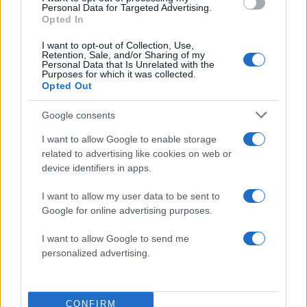
δημιουργικά όνειρα που έχω»
Personal Data for Targeted Advertising.
Opted In
08.08.2026
I want to opt-out of Collection, Use,
Retention, Sale, and/or Sharing of my
Personal Data that Is Unrelated with the
Purposes for which it was collected.
Opted Out
Google consents
I want to allow Google to enable storage
related to advertising like cookies on web or
device identifiers in apps.
I want to allow my user data to be sent to
Google for online advertising purposes.
I want to allow Google to send me
personalized advertising.
Ανδρομάχη: Η τρυφερή ανάρτηση με τον γιο
της, Γεράσιμο – «Είσαι το φως στη ζωή μου»
CONFIRM