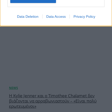
08.08.2026
Data Deletion
Data Access
Privacy Policy
Η Kylie Jenner και ο Timothee Chalamet δεν
βιάζονται να αρραβωνιαστούν – «Είναι πολύ
ερωτευμένοι»