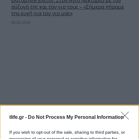
Ελίζαμπεθ Ελέτσι: Στον Άγιο Νεκτάριο με τον
σύζυγό της και τον γιο τους – «Σήμερα πήραμε
την ευχή για τον γιο μας»
08.08.2026
tlife.gr -
Do Not Process My Personal Information
If you wish to opt-out of the sale, sharing to third parties, or
H Βαλέρια Χοψονίδου βάφτισε τον μονάκριβο
processing of your personal or sensitive information for