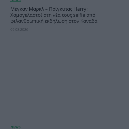
Μέγκαν Μαρκλ – Πρίγκιπας Harry:
Χαμογελαστοί στη νέα τους selfie από
φιλανθρωπική εκδήλωση στον Καναδά
09.08.2026