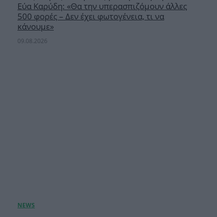
Εύα Καρύδη: «Θα την υπερασπιζόμουν άλλες
500 φορές – Δεν έχει φωτογένεια, τι να
κάνουμε»
09.08.2026