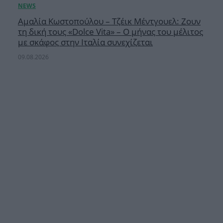
Αμαλία Κωστοπούλου – Τζέικ Μέντγουελ: Ζουν
τη δική τους «Dolce Vita» – Ο μήνας του μέλιτος
με σκάφος στην Ιταλία συνεχίζεται
09.08.2026