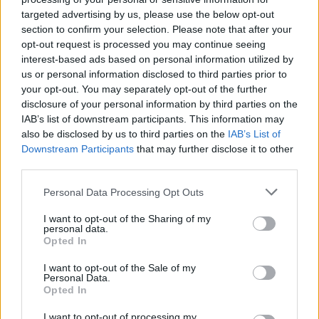
γιο της στην Βουλιαγμένη – Φωτογραφίες
targeted advertising by us, please use the below opt-out
section to confirm your selection. Please note that after your
09.08.2026
opt-out request is processed you may continue seeing
interest-based ads based on personal information utilized by
us or personal information disclosed to third parties prior to
your opt-out. You may separately opt-out of the further
disclosure of your personal information by third parties on the
IAB’s list of downstream participants. This information may
also be disclosed by us to third parties on the
IAB’s List of
Downstream Participants
that may further disclose it to other
third parties.
Please note that this website/app uses one or more Google
Personal Data Processing Opt Outs
services and may gather and store information including but
not limited to your visit or usage behaviour. You may click to
I want to opt-out of the Sharing of my
personal data.
grant or deny consent to Google and its third-party tags to
Opted In
use your data for below specified purposes in below Google
consent section.
I want to opt-out of the Sale of my
Personal Data.
Opted In
Στέφανος Κασσελάκης: «Η δημιουργία
οικογένειας είναι ένα από τα πιο όμορφα και
I want to opt-out of processing my