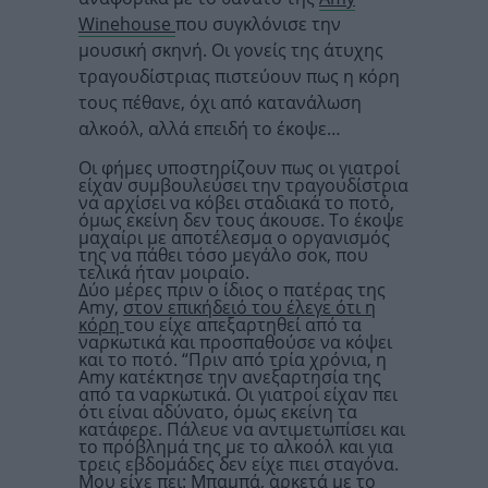
Winehouse
που συγκλόνισε την
μουσική σκηνή. Οι γονείς της άτυχης
τραγουδίστριας πιστεύουν πως η κόρη
τους πέθανε, όχι από κατανάλωση
αλκοόλ, αλλά επειδή το έκοψε…
Οι φήμες υποστηρίζουν πως οι γιατροί
είχαν συμβουλεύσει την τραγουδίστρια
να αρχίσει να κόβει σταδιακά το ποτό,
όμως εκείνη δεν τους άκουσε. Το έκοψε
μαχαίρι με αποτέλεσμα ο οργανισμός
της να πάθει τόσο μεγάλο σοκ, που
τελικά ήταν μοιραίο.
Δύο μέρες πριν ο ίδιος ο πατέρας της
Amy,
στον επικήδειό του έλεγε ότι η
κόρη
του είχε απεξαρτηθεί από τα
ναρκωτικά και προσπαθούσε να κόψει
και το ποτό. “Πριν από τρία χρόνια, η
Amy κατέκτησε την ανεξαρτησία της
από τα ναρκωτικά. Οι γιατροί είχαν πει
ότι είναι αδύνατο, όμως εκείνη τα
κατάφερε. Πάλευε να αντιμετωπίσει και
το πρόβλημά της με το αλκοόλ και για
τρεις εβδομάδες δεν είχε πιει σταγόνα.
Μου είχε πει: Μπαμπά, αρκετά με το