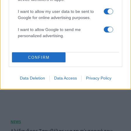
Ιωάννα Τούνη: «Έβγαλα όλο το βράδυ στο
I want to allow my user data to be sent to
νοσοκομείο με ορούς και αντιβιώσεις»
Google for online advertising purposes.
08.08.2026
I want to allow Google to send me
personalized advertising.
CONFIRM
Data Deletion
Data Access
Privacy Policy
Αλέξανδρος Τσουβέλας για τη σύντροφό του,