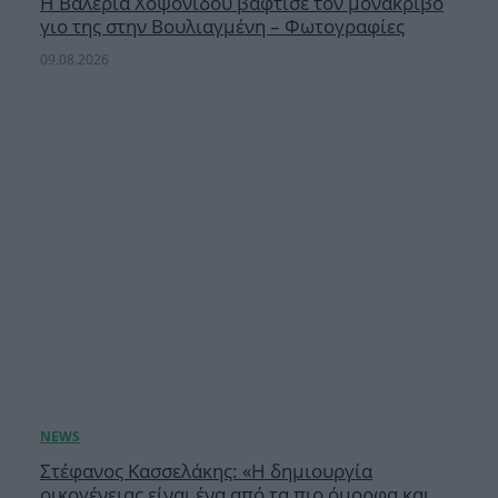
H Βαλέρια Χοψονίδου βάφτισε τον μονάκριβο
γιο της στην Βουλιαγμένη – Φωτογραφίες
09.08.2026
Στέφανος Κασσελάκης: «Η δημιουργία
οικογένειας είναι ένα από τα πιο όμορφα και