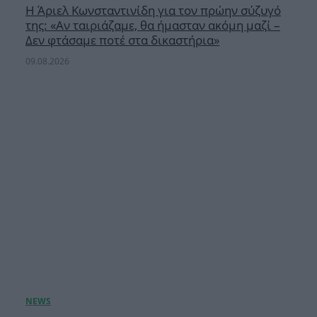
Η Άριελ Κωνσταντινίδη για τον πρώην σύζυγό
της: «Αν ταιριάζαμε, θα ήμασταν ακόμη μαζί –
Δεν φτάσαμε ποτέ στα δικαστήρια»
09.08.2026