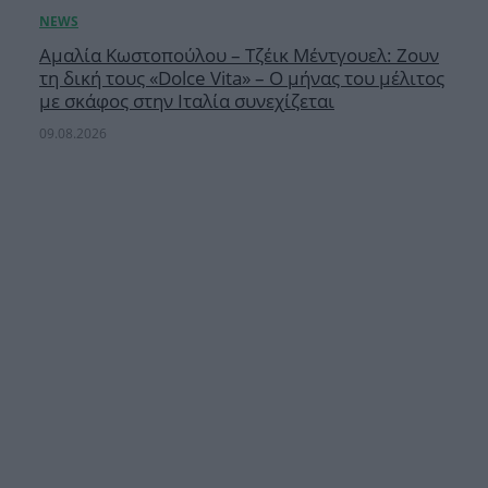
Αμαλία Κωστοπούλου – Τζέικ Μέντγουελ: Ζουν
τη δική τους «Dolce Vita» – Ο μήνας του μέλιτος
με σκάφος στην Ιταλία συνεχίζεται
09.08.2026