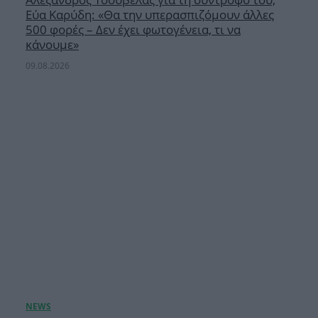
Εύα Καρύδη: «Θα την υπερασπιζόμουν άλλες
500 φορές – Δεν έχει φωτογένεια, τι να
κάνουμε»
09.08.2026