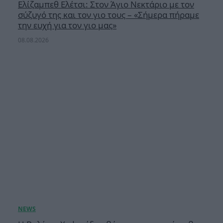
Ελίζαμπεθ Ελέτσι: Στον Άγιο Νεκτάριο με τον
σύζυγό της και τον γιο τους – «Σήμερα πήραμε
την ευχή για τον γιο μας»
08.08.2026