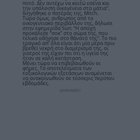
ποτό. Δεν αντέχω να κοιτώ εσένα και
την υπόλοιπη οικογένεια στα μάτια”,
διηγήθηκε ο πατέρας της, Mitch.
Τώρα όμως, ανθρωπος από το
οικογενειακό περιβάλλον της, δήλωσε
στην εφημερίδα Sun: “Η αποχή
προκάλεσε “σοκ” στο σώμα της, που
τελικά οδήγησε στο θάνατό της”. Το πιο
τραγικό απ’ όλα είναι ότι μία μέρα πριν
βρεθεί νεκρή στο διαμέρισμά της, οι
γιατροί της είχαν πει ότι η υγεία της
ήταν σε καλή κατάσταση.
Μένει τώρα να επιβεβαιωθούν οι
φήμες. Τα αποτελέσματα των
τοξικολογικών εξετάσεων αναμένεται
να ανακοινωθούν σε τέσσερις περίπου
εβδομάδες.
ΔΙΑΦΗΜΙΣΗ