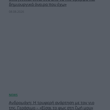
δημιουργικά όνειρα που έχω»
08.08.2026
Ανδρομάχη: Η τρυφερή ανάρτηση με τον γιο
της, Γεράσιμο – «Είσαι το φως στη ζωή μου»