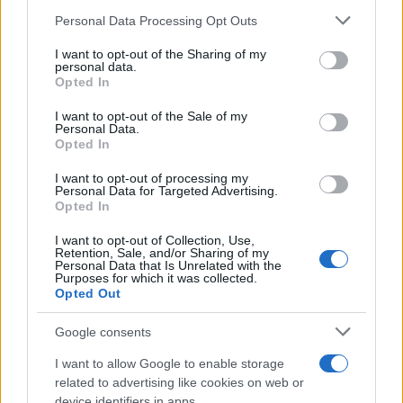
Please note that this website/app uses one or more Google
Personal Data Processing Opt Outs
Αλεξάνδρα Νίκα: Περήφανη για την αδελφή της
services and may gather and store information including but
και το νέο επαγγελματικό της βήμα –
not limited to your visit or usage behaviour. You may click to
I want to opt-out of the Sharing of my
Φωτογραφία
personal data.
grant or deny consent to Google and its third-party tags to
Opted In
use your data for below specified purposes in below Google
09.08.2026
consent section.
I want to opt-out of the Sale of my
Personal Data.
Opted In
I want to opt-out of processing my
Personal Data for Targeted Advertising.
Opted In
I want to opt-out of Collection, Use,
Retention, Sale, and/or Sharing of my
Personal Data that Is Unrelated with the
Purposes for which it was collected.
Opted Out
Google consents
I want to allow Google to enable storage
related to advertising like cookies on web or
device identifiers in apps.