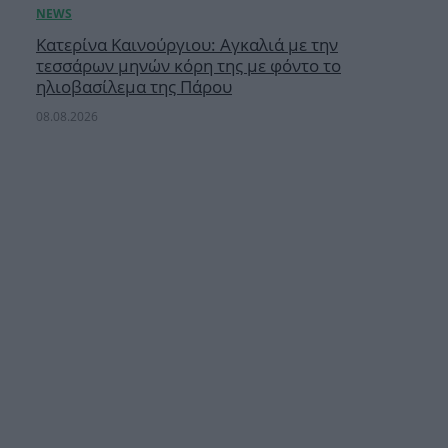
Κατερίνα Καινούργιου: Αγκαλιά με την
τεσσάρων μηνών κόρη της με φόντο το
ηλιοβασίλεμα της Πάρου
08.08.2026