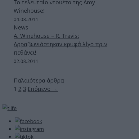
Το τελευταίο ντουέτο της Amy
Winehouse!
04.08.2011
News
A. Winehouse – R. Travis:
Αρραβωνιάστηκαν κρυφά λίγο πριν
πεθάνει!
02.08.2011
Παλαιότερα άρθρα
Σελίδα
Σελίδα
Σελίδα
1
2
3
Επόμενο
→