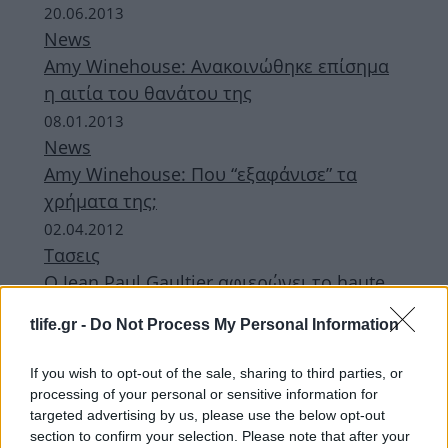
20.06.2013
News
Amy Winehouse: Ανακοινώθηκε επίσημα
η αιτία του θανάτου της
08.01.2013
News
Amy Winehouse: Που “εξαφάνισε” τα
χρήματα της;
02.04.2012
Τασεις
Ο Jean Paul Gaultier αφιερώνει το haute
couture show του στην Amy Winehouse!
tlife.gr -
Do Not Process My Personal Information
Έχουμε photo!
If you wish to opt-out of the sale, sharing to third parties, or
ΔΙΑΦΗΜΙΣΗ
processing of your personal or sensitive information for
targeted advertising by us, please use the below opt-out
section to confirm your selection. Please note that after your