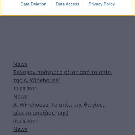
Data Deletion
Data Access
Privacy Policy
News
Έκλεψαν πράγματα αξίας από το σπίτι
της A. Winehouse!
11.08.2011
News
A. Winehouse: Το σπίτι της θα γίνει
κέντρο απεξάρτησης!
05.08.2011
News