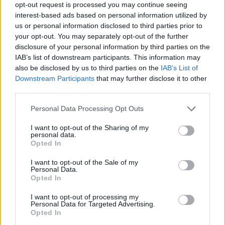
opt-out request is processed you may continue seeing
interest-based ads based on personal information utilized by
us or personal information disclosed to third parties prior to
your opt-out. You may separately opt-out of the further
disclosure of your personal information by third parties on the
IAB’s list of downstream participants. This information may
also be disclosed by us to third parties on the
IAB’s List of
Downstream Participants
that may further disclose it to other
third parties.
Please note that this website/app uses one or more Google
Personal Data Processing Opt Outs
News
services and may gather and store information including but
Ποια είναι η Ελληνίδα σωσίας της A.
not limited to your visit or usage behaviour. You may click to
I want to opt-out of the Sharing of my
personal data.
grant or deny consent to Google and its third-party tags to
Winehouse;
Opted In
use your data for below specified purposes in below Google
06.10.2011
consent section.
I want to opt-out of the Sale of my
News
Personal Data.
Opted In
Δες την τελευταία ηχογράφηση της
Winehouse! Σήμερα θα γινόταν 28
I want to opt-out of processing my
Personal Data for Targeted Advertising.
14.09.2011
Opted In
News