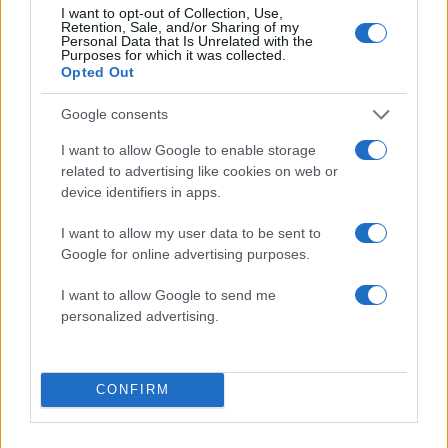
I want to opt-out of Collection, Use,
Το ξέσπασμα του M. Winehouse!
Retention, Sale, and/or Sharing of my
Personal Data that Is Unrelated with the
Κατηγορεί τον Blake για το θάνατο της
Purposes for which it was collected.
Opted Out
Amy!
14.09.2011
Google consents
News
I want to allow Google to enable storage
Γονείς Amy Winehouse: “Το αλκοόλ
related to advertising like cookies on web or
σκότωσε την κόρη μας, όχι τα ναρκωτικά”
device identifiers in apps.
10.09.2011
I want to allow my user data to be sent to
News
Google for online advertising purposes.
Το πόρισμα από τις τοξικολογικές της
Winehouse: Δεν βρέθηκαν ναρκωτικά στο
I want to allow Google to send me
personalized advertising.
αίμα της
ΔΙΑΦΗΜΙΣΗ
CONFIRM