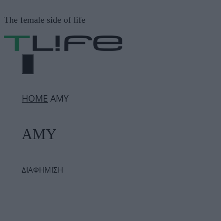
Μετάβαση
The female side of life
σε
περιεχόμενο
ΜΕΝΟΎ
ΗΟΜΕ
AMY
AMY
ΔΙΑΦΗΜΙΣΗ