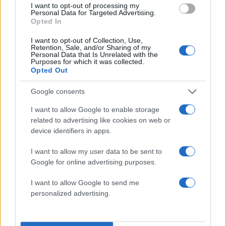
I want to opt-out of processing my
Personal Data for Targeted Advertising.
Opted In
I want to opt-out of Collection, Use,
Retention, Sale, and/or Sharing of my
Personal Data that Is Unrelated with the
Purposes for which it was collected.
Η Κατερίνα Γερονικολού στην Λευκάδα:
Opted Out
Ποζάρει με καλοκαιρινή διάθεση στην πισίνα –
Φωτογραφίες
Google consents
06.08.2026
I want to allow Google to enable storage
related to advertising like cookies on web or
device identifiers in apps.
I want to allow my user data to be sent to
Google for online advertising purposes.
I want to allow Google to send me
personalized advertising.