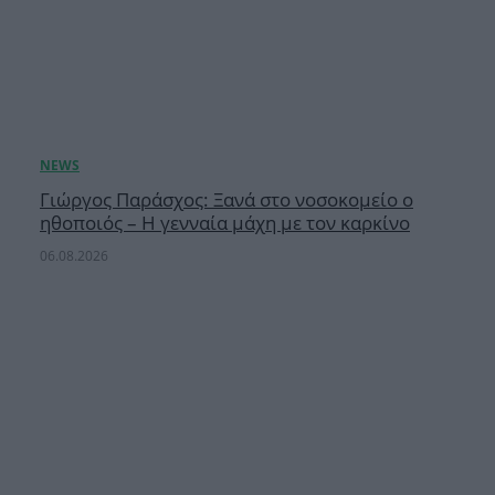
Γιώργος Παράσχος: Ξανά στο νοσοκομείο ο
ηθοποιός – Η γενναία μάχη με τον καρκίνο
06.08.2026