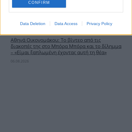
CONFIRM
Data Deletion
Data Access
Privacy Policy
Αθηνά Οικονομάκου: Το βίντεο από τις
διακοπές της στο Μπόρα Μπόρα και το δίλημμα
– «Είμαι ξαπλωμένη έχοντας αυτή τη θέα»
06.08.2026