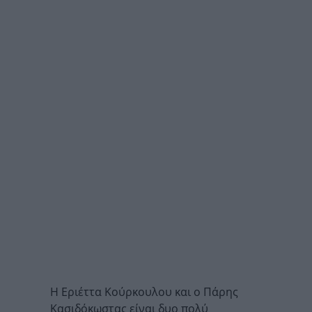
Η Εριέττα Κούρκουλου και ο Πάρης
Κασιδόκωστας είναι δυο πολύ