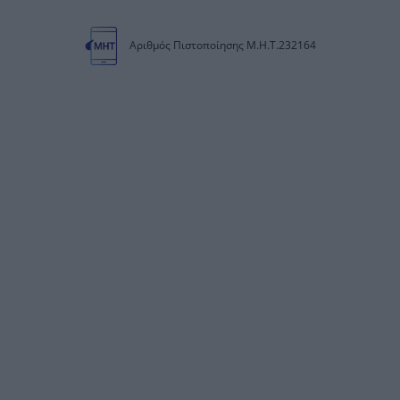
Αριθμός Πιστοποίησης Μ.Η.Τ.232164