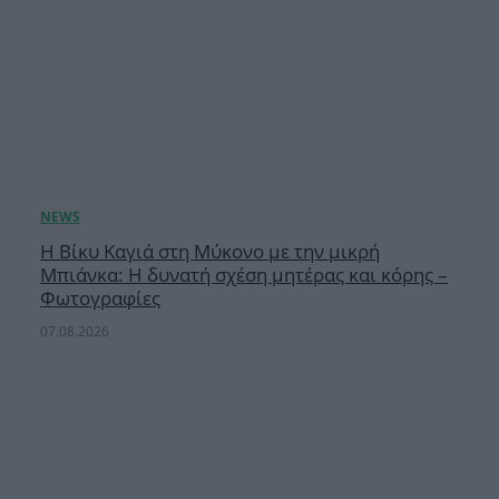
Η Βίκυ Καγιά στη Μύκονο με την μικρή
Μπιάνκα: Η δυνατή σχέση μητέρας και κόρης –
Φωτογραφίες
07.08.2026