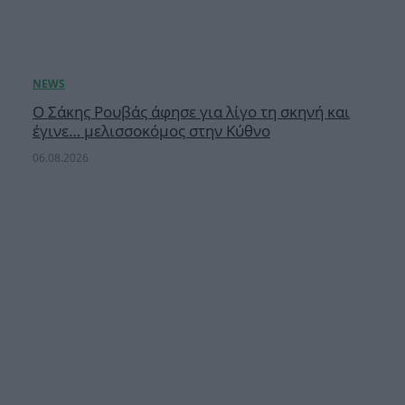
Ο Σάκης Ρουβάς άφησε για λίγο τη σκηνή και
έγινε… μελισσοκόμος στην Κύθνο
06.08.2026