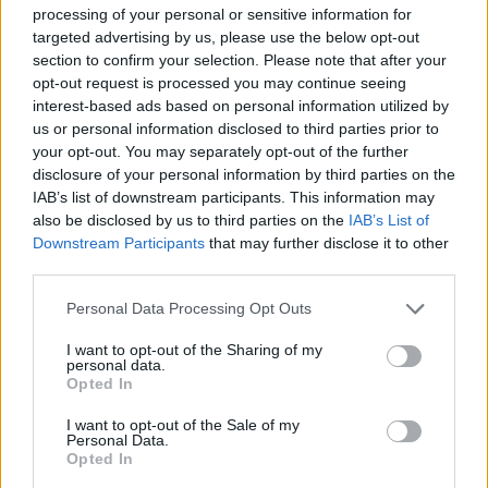
processing of your personal or sensitive information for
targeted advertising by us, please use the below opt-out
section to confirm your selection. Please note that after your
opt-out request is processed you may continue seeing
interest-based ads based on personal information utilized by
us or personal information disclosed to third parties prior to
your opt-out. You may separately opt-out of the further
Ιουλία Καλλιμάνη: Πότε και πού θα γίνει ο
disclosure of your personal information by third parties on the
γάμος της με τον σύντροφό της, Μιχάλη
IAB’s list of downstream participants. This information may
Τουρατζίδη
also be disclosed by us to third parties on the
IAB’s List of
06.08.2026
Downstream Participants
that may further disclose it to other
third parties.
Please note that this website/app uses one or more Google
Personal Data Processing Opt Outs
services and may gather and store information including but
not limited to your visit or usage behaviour. You may click to
I want to opt-out of the Sharing of my
personal data.
grant or deny consent to Google and its third-party tags to
Opted In
use your data for below specified purposes in below Google
consent section.
I want to opt-out of the Sale of my
Personal Data.
Opted In