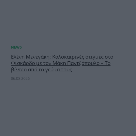
Ελένη Μενεγάκη: Καλοκαιρινές στιγμές στο
Φισκάρδο με τον Μάκη Παντζόπουλο – Το
βίντεο από το γεύμα τους
06.08.2026