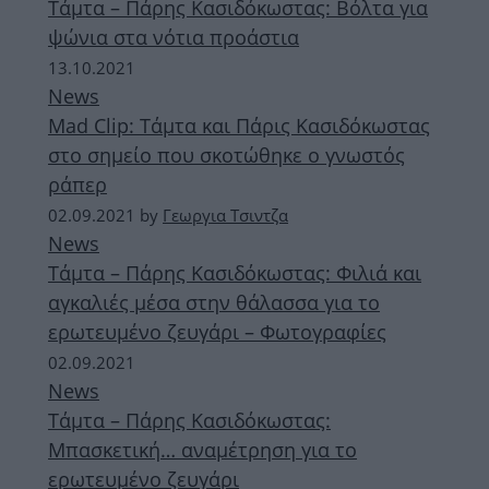
Τάμτα – Πάρης Κασιδόκωστας: Βόλτα για
ψώνια στα νότια προάστια
13.10.2021
News
Mad Clip: Τάμτα και Πάρις Κασιδόκωστας
στο σημείο που σκοτώθηκε ο γνωστός
ράπερ
02.09.2021
by
Γεωργια Τσιντζα
News
Τάμτα – Πάρης Κασιδόκωστας: Φιλιά και
αγκαλιές μέσα στην θάλασσα για το
ερωτευμένο ζευγάρι – Φωτογραφίες
02.09.2021
News
Τάμτα – Πάρης Κασιδόκωστας:
Μπασκετική… αναμέτρηση για το
ερωτευμένο ζευγάρι