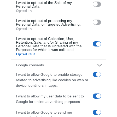
consent section.
I want to opt-out of the Sale of my
15.02.2022
Personal Data.
Opted In
News
Τάμτα – Πάρης Κασιδόκωστας: Βόλτα στα
I want to opt-out of processing my
Personal Data for Targeted Advertising.
νότια προάστια για το ερωτευμένο
Opted In
ζευγάρι – Φωτογραφίες
I want to opt-out of Collection, Use,
16.01.2022
Retention, Sale, and/or Sharing of my
Personal Data that Is Unrelated with the
News
Purposes for which it was collected.
Opted Out
Τάμτα: Τα σπάνια τρυφερά στιγμιότυπα
που μοιράστηκε για πρώτη φορά με τον
Google consents
Πάρη Κασιδόκωστα
I want to allow Google to enable storage
03.01.2022
by
Αννα Κοντογιαννη
related to advertising like cookies on web or
News
device identifiers in apps.
Τάμτα: Η σπάνια εξομολόγηση για τον
I want to allow my user data to be sent to
Πάρη Κασιδόκωστα – Το ενδεχόμενο ενός
Google for online advertising purposes.
γάμου
05.12.2021
I want to allow Google to send me