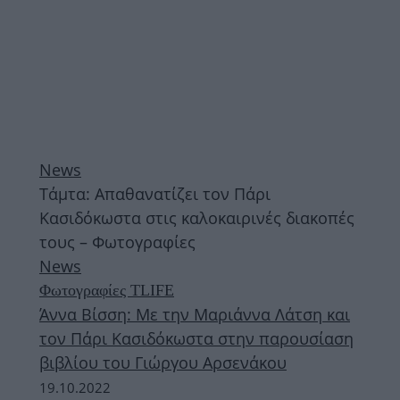
News
Τάμτα: Απαθανατίζει τον Πάρι
Κασιδόκωστα στις καλοκαιρινές διακοπές
τους – Φωτογραφίες
News
Φωτογραφίες TLIFE
Άννα Βίσση: Με την Μαριάννα Λάτση και
τον Πάρι Κασιδόκωστα στην παρουσίαση
βιβλίου του Γιώργου Αρσενάκου
19.10.2022