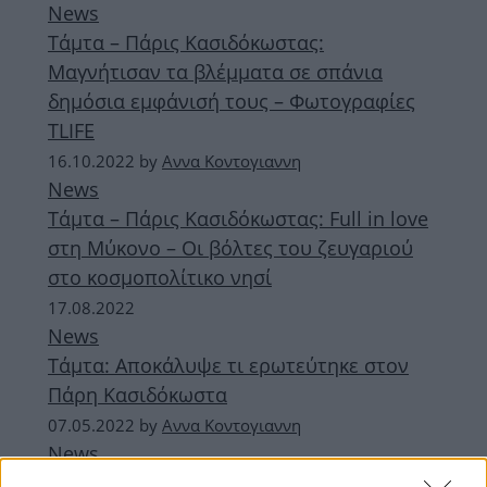
News
Τάμτα – Πάρις Κασιδόκωστας:
Μαγνήτισαν τα βλέμματα σε σπάνια
δημόσια εμφάνισή τους – Φωτογραφίες
TLIFE
16.10.2022
by
Αννα Κοντογιαννη
News
Τάμτα – Πάρις Κασιδόκωστας: Full in love
στη Μύκονο – Οι βόλτες του ζευγαριού
στο κοσμοπολίτικο νησί
17.08.2022
News
Τάμτα: Αποκάλυψε τι ερωτεύτηκε στον
Πάρη Κασιδόκωστα
07.05.2022
by
Αννα Κοντογιαννη
News
Τάμτα – Πάρης Κασιδόκωστας: