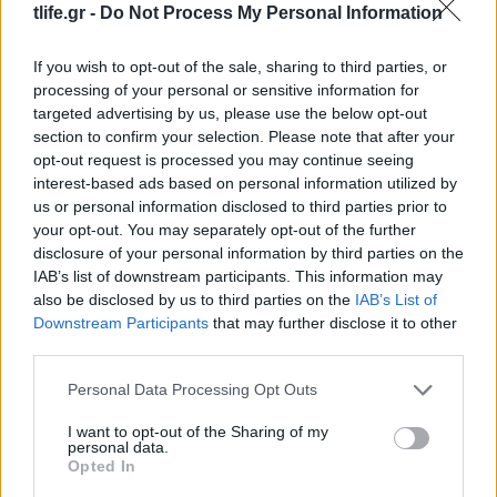
tlife.gr -
Do Not Process My Personal Information
Νυχτερινές βόλτες στην Γλυφάδα για δύο
– Φωτογραφίες
If you wish to opt-out of the sale, sharing to third parties, or
processing of your personal or sensitive information for
ΔΙΑΦΗΜΙΣΗ
targeted advertising by us, please use the below opt-out
section to confirm your selection. Please note that after your
opt-out request is processed you may continue seeing
interest-based ads based on personal information utilized by
us or personal information disclosed to third parties prior to
your opt-out. You may separately opt-out of the further
disclosure of your personal information by third parties on the
IAB’s list of downstream participants. This information may
also be disclosed by us to third parties on the
IAB’s List of
Downstream Participants
that may further disclose it to other
third parties.
Please note that this website/app uses one or more Google
Personal Data Processing Opt Outs
services and may gather and store information including but
News
not limited to your visit or usage behaviour. You may click to
I want to opt-out of the Sharing of my
personal data.
grant or deny consent to Google and its third-party tags to
Τάμτα: Ανέβασε για πρώτη φορά
Opted In
use your data for below specified purposes in below Google
φωτογραφία με τον Πάρη Κασιδόκωστα