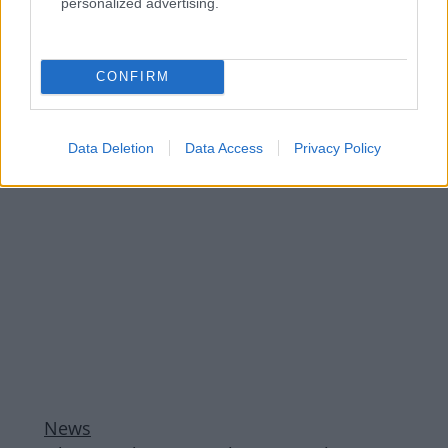
personalized advertising.
Media
Τάμτα: Η εξομολόγηση για τις δύσκολες
στιγμές στη Γεωργία και η αναφορά στον
CONFIRM
Πάρη Κασιδόκωστα
ΔΙΑΦΗΜΙΣΗ
Data Deletion
Data Access
Privacy Policy
News