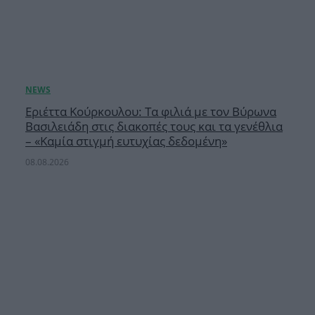
Εριέττα Κούρκουλου: Τα φιλιά με τον Βύρωνα
Βασιλειάδη στις διακοπές τους και τα γενέθλια
– «Καμία στιγμή ευτυχίας δεδομένη»
08.08.2026