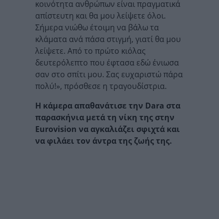
κοινότητα ανθρώπων είναι πραγματικά
απίστευτη και θα μου λείψετε όλοι.
Σήμερα νιώθω έτοιμη να βάλω τα
κλάματα ανά πάσα στιγμή, γιατί θα μου
λείψετε. Από το πρώτο κιόλας
δευτερόλεπτο που έφτασα εδώ ένιωσα
σαν στο σπίτι μου. Σας ευχαριστώ πάρα
πολύ!», πρόσθεσε η τραγουδίστρια.
Η κάμερα απαθανάτισε την Dara στα
παρασκήνια μετά τη νίκη της στην
Eurovision να αγκαλιάζει σφιχτά και
να φιλάει τον άντρα της ζωής της.