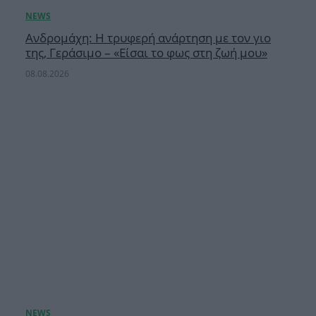
Ανδρομάχη: Η τρυφερή ανάρτηση με τον γιο
της, Γεράσιμο – «Είσαι το φως στη ζωή μου»
08.08.2026