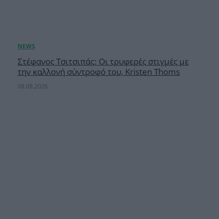
Στέφανος Τσιτσιπάς: Οι τρυφερές στιγμές με
την καλλονή σύντροφό του, Kristen Thoms
08.08.2026