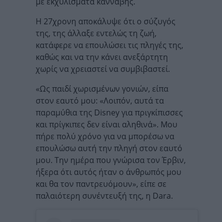
με εκχυλίσματα κάνναβης.
Η 27χρονη αποκάλυψε ότι ο σύζυγός
της, της άλλαξε εντελώς τη ζωή,
κατάφερε να επουλώσει τις πληγές της,
καθώς και να την κάνει ανεξάρτητη
χωρίς να χρειαστεί να συμβιβαστεί.
«Ως παιδί χωρισμένων γονιών, είπα
στον εαυτό μου: «Λοιπόν, αυτά τα
παραμύθια της Disney για πριγκίπισσες
και πρίγκιπες δεν είναι αληθινά». Μου
πήρε πολύ χρόνο για να μπορέσω να
επουλώσω αυτή την πληγή στον εαυτό
μου. Την ημέρα που γνώρισα τον Έρβιν,
ήξερα ότι αυτός ήταν ο άνθρωπός μου
και θα τον παντρευόμουν», είπε σε
παλαιότερη συνέντευξή της, η Dara.