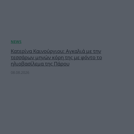
Κατερίνα Καινούργιου: Αγκαλιά με την
τεσσάρων μηνών κόρη της με φόντο το
ηλιοβασίλεμα της Πάρου
08.08.2026