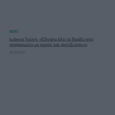
Ιωάννα Τούνη: «Έβγαλα όλο το βράδυ στο
νοσοκομείο με ορούς και αντιβιώσεις»
08.08.2026