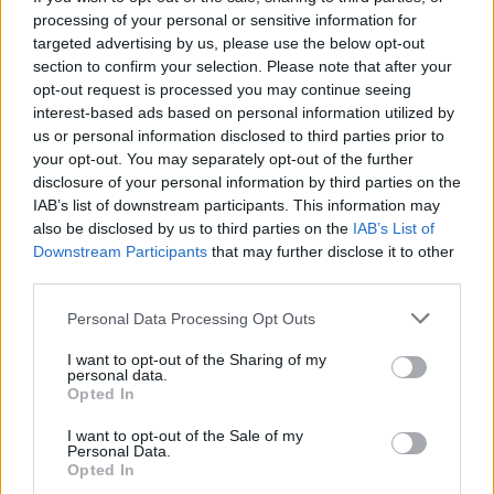
processing of your personal or sensitive information for
targeted advertising by us, please use the below opt-out
section to confirm your selection. Please note that after your
opt-out request is processed you may continue seeing
interest-based ads based on personal information utilized by
us or personal information disclosed to third parties prior to
your opt-out. You may separately opt-out of the further
disclosure of your personal information by third parties on the
IAB’s list of downstream participants. This information may
also be disclosed by us to third parties on the
IAB’s List of
Downstream Participants
that may further disclose it to other
third parties.
Please note that this website/app uses one or more Google
Personal Data Processing Opt Outs
services and may gather and store information including but
not limited to your visit or usage behaviour. You may click to
I want to opt-out of the Sharing of my
Follow us on
personal data.
grant or deny consent to Google and its third-party tags to
Opted In
facebook
twitter
Instagram
TikTok
use your data for below specified purposes in below Google
consent section.
I want to opt-out of the Sale of my
Personal Data.
Opted In
Ακολουθήστε το
tlife.gr στο Google