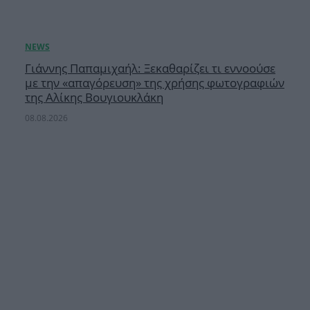
Γιάννης Παπαμιχαήλ: Ξεκαθαρίζει τι εννοούσε
με την «απαγόρευση» της χρήσης φωτογραφιών
της Αλίκης Βουγιουκλάκη
08.08.2026