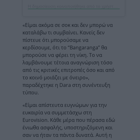
Η δημοσίευση κοινοποιήθηκε από το χρήστη EVA magazine (@eva_magazine)
«Είμαι ακόμα σε σοκ και δεν μπορώ να
καταλάβω τι συμβαίνει. Κανείς δεν
πίστευε ότι μπορούσαμε να
κερδίσουμε, ότι το “Bangaranga” θα
μπορούσε να φέρει τη νίκη. Το να
λαμβάνουμε τέτοια αναγνώριση τόσο
από τις κριτικές επιτροπές όσο και από
το κοινό μοιάζει με όνειρο»,
παραδέχτηκε η Dara στη συνέντευξη
τύπου.
«Είμαι απίστευτα ευγνώμων για την
ευκαιρία να συμμετάσχω στη
Eurovision. Κάθε μέρα που πέρασα εδώ
ένιωθα ασφαλής, υποστηριζόμενη και
σαν να ήταν τα πάντα δυνατά. Αυτή η