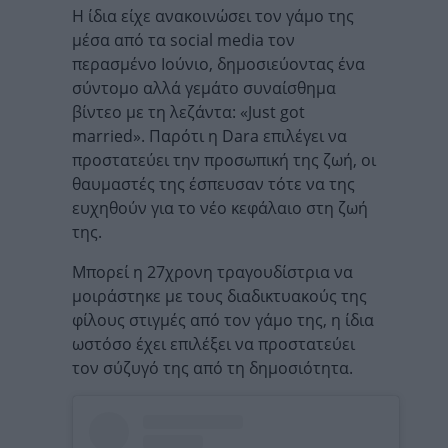
Η ίδια είχε ανακοινώσει τον γάμο της
μέσα από τα social media τον
περασμένο Ιούνιο, δημοσιεύοντας ένα
σύντομο αλλά γεμάτο συναίσθημα
βίντεο με τη λεζάντα: «Just got
married». Παρότι η Dara επιλέγει να
προστατεύει την προσωπική της ζωή, οι
θαυμαστές της έσπευσαν τότε να της
ευχηθούν για το νέο κεφάλαιο στη ζωή
της.
Μπορεί η 27χρονη τραγουδίστρια να
μοιράστηκε με τους διαδικτυακούς της
φίλους στιγμές από τον γάμο της, η ίδια
ωστόσο έχει επιλέξει να προστατεύει
τον σύζυγό της από τη δημοσιότητα.