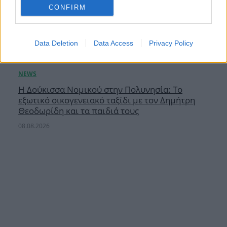
CONFIRM
Data Deletion
Data Access
Privacy Policy
Η Δούκισσα Νομικού στην Πολυνησία: Το
εξωτικό οικογενειακό ταξίδι με τον Δημήτρη
Θεοδωρίδη και τα παιδιά τους
08.08.2026