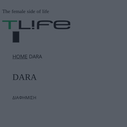
Μετάβαση
The female side of life
σε
περιεχόμενο
ΜΕΝΟΎ
ΗΟΜΕ
DARA
DARA
ΔΙΑΦΗΜΙΣΗ