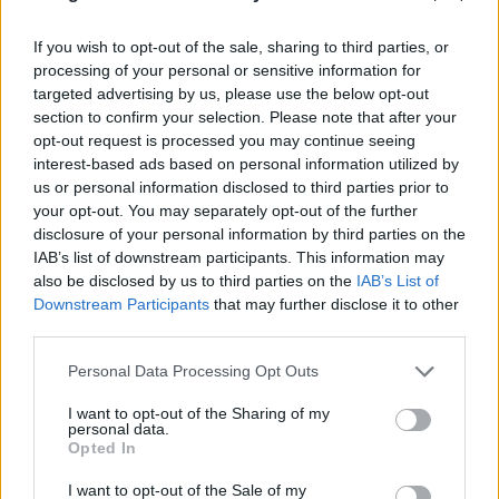
Dara στις πρόβες του μουσικού σόου –
If you wish to opt-out of the sale, sharing to third parties, or
Φωτογραφίες TLIFE
processing of your personal or sensitive information for
targeted advertising by us, please use the below opt-out
ΔΙΑΦΗΜΙΣΗ
section to confirm your selection. Please note that after your
opt-out request is processed you may continue seeing
interest-based ads based on personal information utilized by
us or personal information disclosed to third parties prior to
your opt-out. You may separately opt-out of the further
disclosure of your personal information by third parties on the
IAB’s list of downstream participants. This information may
also be disclosed by us to third parties on the
IAB’s List of
Downstream Participants
that may further disclose it to other
third parties.
Please note that this website/app uses one or more Google
Personal Data Processing Opt Outs
services and may gather and store information including but
not limited to your visit or usage behaviour. You may click to
I want to opt-out of the Sharing of my
personal data.
Media
grant or deny consent to Google and its third-party tags to
Opted In
use your data for below specified purposes in below Google
Dara: H νικήτρια της Eurovision έρχεται
consent section.
I want to opt-out of the Sale of my
στην Ελλάδα – Σε αυτό το event θα