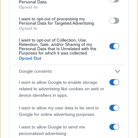
Personal Data.
εμφανιστεί
Opted In
19.05.2026
I want to opt-out of processing my
Media
Personal Data for Targeted Advertising.
Opted In
Eurovision 2026 – Dara: Η πρώτη
συνέντευξη της νικήτριας – «Δεν έχω
I want to opt-out of Collection, Use,
Retention, Sale, and/or Sharing of my
ρίξει ακόμη ούτε ένα δάκρυ για τη νίκη
Personal Data that Is Unrelated with the
Purposes for which it was collected.
μου»
Opted Out
18.05.2026
Google consents
News
Eurovision 2026 – Dara: Τι αποκαλύπτει
I want to allow Google to enable storage
related to advertising like cookies on web or
στο TLIFE, ο Έλληνας μουσικός
device identifiers in apps.
παραγωγός, Livin R που συνεργάστηκε
μαζί της
I want to allow my user data to be sent to
Google for online advertising purposes.
18.05.2026
by
Γεωργια Τσιντζα
News
I want to allow Google to send me
Eurovision 2026: Η νικήτρια Dara
personalized advertising.