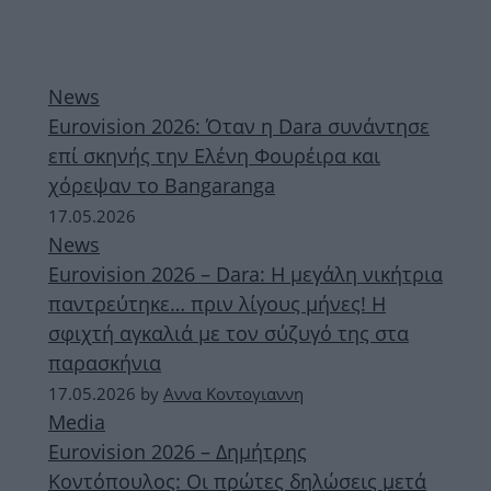
News
Eurovision 2026: Όταν η Dara συνάντησε
επί σκηνής την Ελένη Φουρέιρα και
χόρεψαν το Bangaranga
17.05.2026
News
Eurovision 2026 – Dara: Η μεγάλη νικήτρια
παντρεύτηκε… πριν λίγους μήνες! Η
σφιχτή αγκαλιά με τον σύζυγό της στα
παρασκήνια
17.05.2026
by
Αννα Κοντογιαννη
Media
Eurovision 2026 – Δημήτρης
Κοντόπουλος: Οι πρώτες δηλώσεις μετά