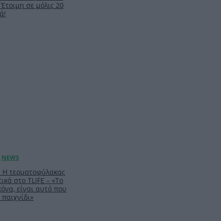
 Έτοιμη σε μόλις 20
ά!
: Η τερματοφύλακας
ικά στο TLIFE – «Το
κόνα, είναι αυτό που
 παιχνίδι»