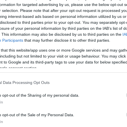
formation for targeted advertising by us, please use the below opt-out s
κή επιτυχία που
r selection. Please note that after your opt-out request is processed y
πονομή – έκπληξη στη
eing interest-based ads based on personal information utilized by us or
disclosed to third parties prior to your opt-out. You may separately opt-
losure of your personal information by third parties on the IAB’s list of
. This information may also be disclosed by us to third parties on the
IA
 Γιώργος Αρσενάκος,
Participants
that may further disclose it to other third parties.
για το super hit
σε την κορυφή του
 that this website/app uses one or more Google services and may gath
including but not limited to your visit or usage behaviour. You may click 
φορεί στην Ελλάδα με
 to Google and its third-party tags to use your data for below specifi
ι συγκεντρώσει
ogle consent section.
ας στο no1 των digital
εβδομάδων.
l Data Processing Opt Outs
o opt-out of the Sharing of my personal data.
In
o opt-out of the Sale of my Personal Data.
In