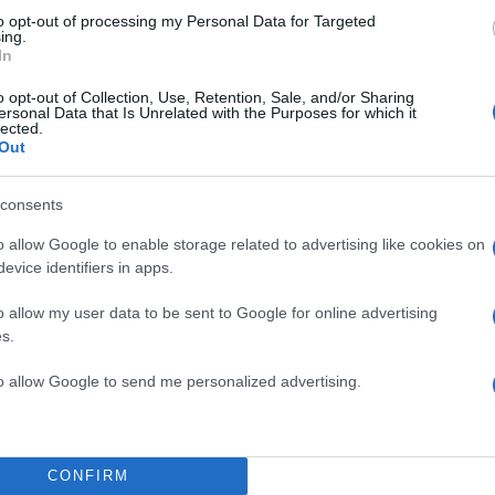
to opt-out of processing my Personal Data for Targeted
ing.
In
o opt-out of Collection, Use, Retention, Sale, and/or Sharing
ersonal Data that Is Unrelated with the Purposes for which it
lected.
Out
consents
TOP STO
ι έντονη ελληνική
o allow Google to enable storage related to advertising like cookies on
 την ιστορική νίκη της
evice identifiers in apps.
mber One», ο Δημήτρης
o allow my user data to be sent to Google for online advertising
 Έλληνας δημιουργός
s.
νικητήριο τραγούδι του
κ των συνθετών και
to allow Google to send me personalized advertising.
ροσθέτοντας μία ακόμη
 πολυετή και επιτυχημένη
CONFIRM