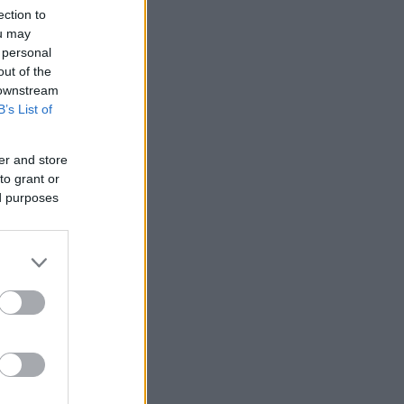
ection to
ou may
 personal
out of the
 downstream
B’s List of
er and store
to grant or
ed purposes