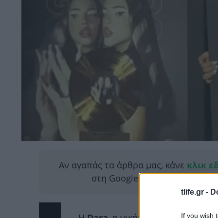
Αν αγαπάς τα άρθρα μας, κάνε
κλικ ε
στη Google για να μας διαβάζ
tlife.gr -
D
If you wish 
Η
Dara
, η νικήτρια της φετινής E