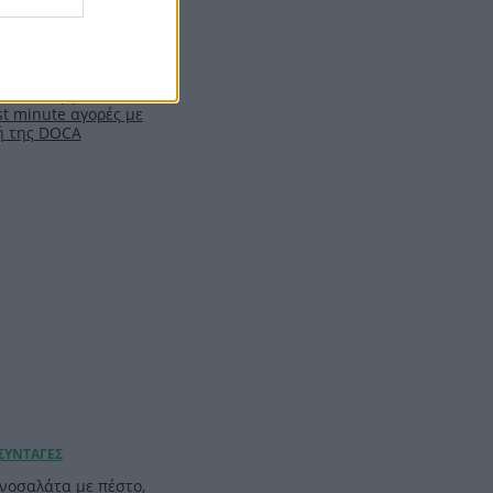
ιλ: Η capsule
υ θα σε βγάλει
t minute αγορές με
ή της DOCA
νοσαλάτα με πέστο,