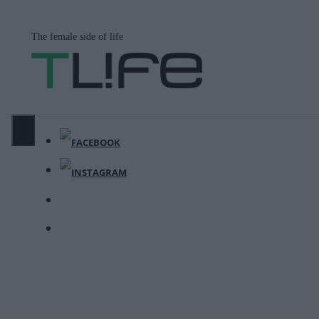
Μετάβαση
σε
The female side of life
περιεχόμενο
ΜΕΝΟΎ