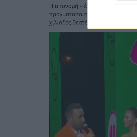
Η απονομή – έκπληξη έγινε λίγη
πραγματοποίησε ένα «εκρηκτικό» 
χιλιάδες θεατές να την αποθεών
Πρόγραμμα
Αναπαραγωγής
Βίντεο