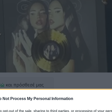
δώ
και πρόσθεσέ μας
εις πιο συχνά
o Not Process My Personal Information
ΔΙΑΦΗ
to opt-out of the sale, sharing to third parties, or processing of your per
urovision, τιμήθηκε από