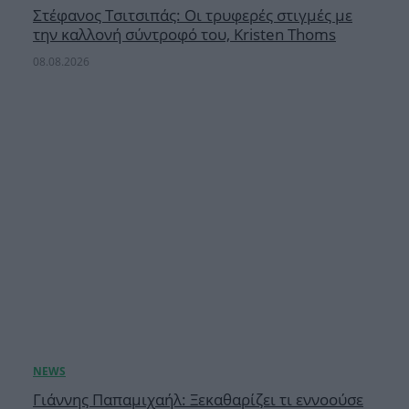
Στέφανος Τσιτσιπάς: Οι τρυφερές στιγμές με
την καλλονή σύντροφό του, Kristen Thoms
08.08.2026
Γιάννης Παπαμιχαήλ: Ξεκαθαρίζει τι εννοούσε