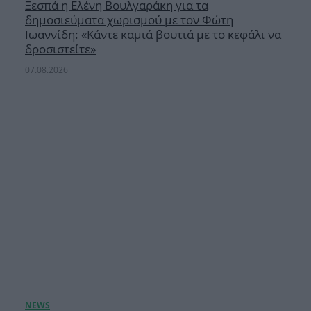
Ξεσπά η Ελένη Βουλγαράκη για τα
δημοσιεύματα χωρισμού με τον Φώτη
Ιωαννίδη: «Κάντε καμιά βουτιά με το κεφάλι να
δροσιστείτε»
07.08.2026