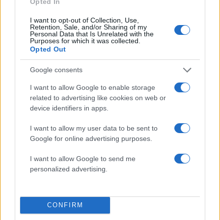
Opted In
08.08.2026
I want to opt-out of Collection, Use,
Retention, Sale, and/or Sharing of my
Personal Data that Is Unrelated with the
Purposes for which it was collected.
Opted Out
Google consents
I want to allow Google to enable storage
related to advertising like cookies on web or
device identifiers in apps.
I want to allow my user data to be sent to
Google for online advertising purposes.
I want to allow Google to send me
personalized advertising.
Στέφανος Κασσελάκης: «Η δημιουργία
οικογένειας είναι ένα από τα πιο όμορφα και
CONFIRM
δημιουργικά όνειρα που έχω»