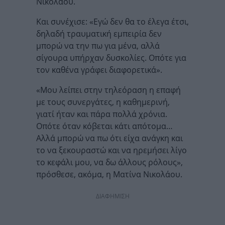
Νικολάου.
Και συνέχισε: «Εγώ δεν θα το έλεγα έτσι,
δηλαδή τραυματική εμπειρία δεν
μπορώ να την πω για μένα, αλλά
σίγουρα υπήρχαν δυσκολίες. Οπότε για
τον καθένα γράφει διαφορετικά».
«Μου λείπει στην τηλεόραση η επαφή
με τους συνεργάτες, η καθημερινή,
γιατί ήταν και πάρα πολλά χρόνια.
Οπότε όταν κόβεται κάτι απότομα…
Αλλά μπορώ να πω ότι είχα ανάγκη και
το να ξεκουραστώ και να ηρεμήσει λίγο
το κεφάλι μου, να δω άλλους ρόλους»,
πρόσθεσε, ακόμα, η Ματίνα Νικολάου.
ΔΙΑΦΗΜΙΣΗ