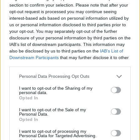
από το μαιευτήριο μετά τη γέννηση του γιου
section to confirm your selection. Please note that after your
της
opt-out request is processed you may continue seeing
08.08.2026
interest-based ads based on personal information utilized by
us or personal information disclosed to third parties prior to
your opt-out. You may separately opt-out of the further
disclosure of your personal information by third parties on the
IAB’s list of downstream participants. This information may
also be disclosed by us to third parties on the
IAB’s List of
Downstream Participants
that may further disclose it to other
third parties.
Please note that this website/app uses one or more Google
Personal Data Processing Opt Outs
services and may gather and store information including but
not limited to your visit or usage behaviour. You may click to
I want to opt-out of the Sharing of my
personal data.
grant or deny consent to Google and its third-party tags to
Opted In
use your data for below specified purposes in below Google
consent section.
I want to opt-out of the Sale of my
Personal Data.
Opted In
I want to opt-out of processing my
Κατερίνα Καινούργιου: Η νέα φωτογραφία της
Personal Data for Targeted Advertising.
κόρης της από τις διακοπές τους στην Πάρο