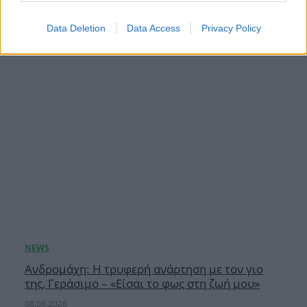
08.08.2026
Data Deletion
Data Access
Privacy Policy
Ανδρομάχη: Η τρυφερή ανάρτηση με τον γιο
της, Γεράσιμο – «Είσαι το φως στη ζωή μου»
08.08.2026