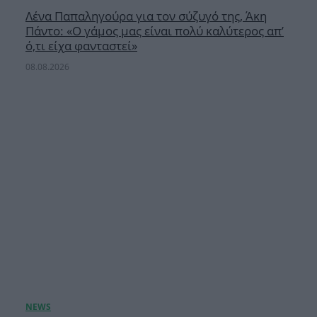
Λένα Παπαληγούρα για τον σύζυγό της, Άκη
Πάντο: «Ο γάμος μας είναι πολύ καλύτερος απ’
ό,τι είχα φανταστεί»
08.08.2026