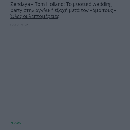
Zendaya – Tom Holland: Το μυστικό wedding
party στην αγγλική εξοχή μετά τον γάμο τους –
Όλες οι λεπτομέρειες
08.08.2026