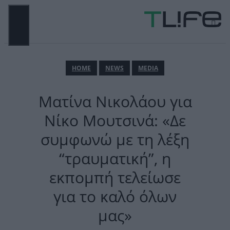
Μετάβαση
σε
περιεχόμενο
ΜΕΝΟΎ
ΗΟΜΕ
NEWS
MEDIA
Ματίνα Νικολάου για
Νίκο Μουτσινά: «Δε
συμφωνώ με τη λέξη
“τραυματική”, η
εκπομπή τελείωσε
για το καλό όλων
μας»