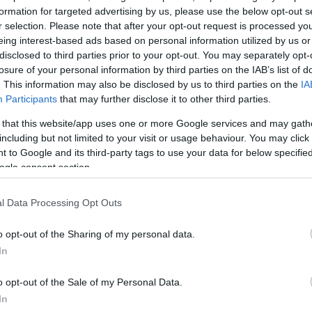
άρια αντιμετωπίζουν το
formation for targeted advertising by us, please use the below opt-out s
αι αναζητούν την
TOP STO
r selection. Please note that after your opt-out request is processed y
eing interest-based ads based on personal information utilized by us or
επιστήμης. Οι ευθύνες
disclosed to third parties prior to your opt-out. You may separately opt-
ό 40% στους άνδρες, 40-
losure of your personal information by third parties on the IAB’s list of
% σε υπογονιμότητα και
. This information may also be disclosed by us to third parties on the
IA
Participants
that may further disclose it to other third parties.
 that this website/app uses one or more Google services and may gath
including but not limited to your visit or usage behaviour. You may click 
στιάζεται στις σάλπιγγες,
 to Google and its third-party tags to use your data for below specifi
ή κατεστραμμένες
ogle consent section.
φύσεις σαλπίγγων ή
ίρεση λόγω εξωμήτριας
κών-ωορρηξίας, στην
l Data Processing Opt Outs
βλήματα τόσο της
ογικά αίτια.
o opt-out of the Sharing of my personal data.
In
 απουσία, καθώς και η
Αύγουστος με στ
γκαρνταρόμπα πο
 η μείωση της
ασπροπρόσωπη – 4 las
o opt-out of the Sale of my Personal Data.
την υπογραφ
σπέρματος. Η ηλικία
In
νιμότητα και στα δυο