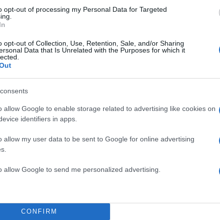
to opt-out of processing my Personal Data for Targeted
ό και την ποιότητα τόσο
ing.
τοζωαρίων. Δυστυχώς
In
ων ζευγαριών στις
o opt-out of Collection, Use, Retention, Sale, and/or Sharing
ersonal Data that Is Unrelated with the Purposes for which it
ονται σε μεγάλη ηλικία
lected.
φασίζουν να
Out
consents
ιμότητα μειώνεται.
o allow Google to enable storage related to advertising like cookies on
ερα σε ηλικία άνω των 30
evice identifiers in apps.
μείωση της γονιμότητας,
o allow my user data to be sent to Google for online advertising
5 και γίνεται ιδιαίτερα
Οι αγαπημένες πούδρε
s.
edit
 δε να επισημανθεί ότι σε
 υπογονιμοτητας
to allow Google to send me personalized advertising.
φύλα
πει να διενεργηθεί και
CONFIRM