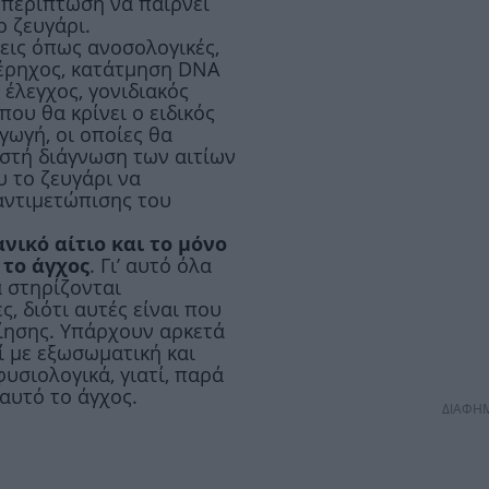
ε περίπτωση να παίρνει
ο ζευγάρι.
εις όπως ανοσολογικές,
πέρηχος, κατάτμηση DNA
έλεγχος, γονιδιακός
που θα κρίνει ο ειδικός
ωγή, οι οποίες θα
ωστή διάγνωση των αιτίων
 το ζευγάρι να
αντιμετώπισης του
νικό αίτιο και το μόνο
 το άγχος
. Γι’ αυτό όλα
 στηρίζονται
ς, διότι αυτές είναι που
ίησης. Υπάρχουν αρκετά
ί με εξωσωματική και
υσιολογικά, γιατί, παρά
αυτό το άγχος.
ΔΙΑΦΗ