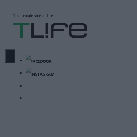
Μετάβαση
σε
The female side of life
περιεχόμενο
ΜΕΝΟΎ