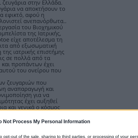
ι ζευγάρια στην Ελλάδα.
υγάρια να αποκτήσουν το
α εφικτό, αφού η
κλονιστεί ανεπανόρθωτα..
νεργασία του Βιοχημικού
μπελίστα της Ιατρικής,
ptoe είχε αποτέλεσμα τη
ειτα από εξωσωματική
η της ιατρικής επιστήμης
εις σε πολλά από τα
 και προπάντων έχει
αυτού του ονείρου που
των ζευγαριών που
νη αναπαραγωγή και
νιμοποίηση για να
μότητας έχει αυξηθεί
ια και γενικά ο κόσμος
υτή και δεν υπάρχει ο
πήρχαν παλαιοτέρα.
o Not Process My Personal Information
νουν ότι στην χώρα μας
to opt-out of the sale, sharing to third parties, or processing of your per