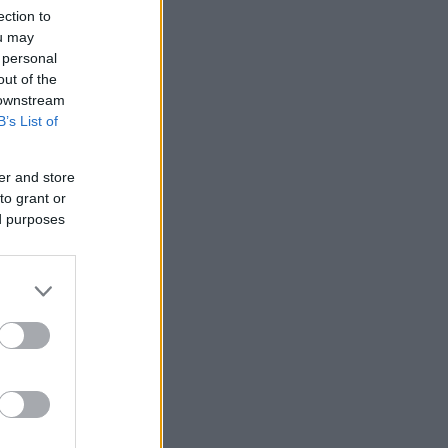
ection to
RIES
ou may
 personal
out of the
 downstream
B’s List of
er and store
to grant or
ed purposes
ιλ: Η capsule
υ θα σε βγάλει
t minute αγορές με
ή της DOCA