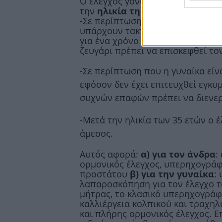
Ο έλεγχος γονιμότητας σε ένα ζευ
την
ηλικία της γυναίκας.
-Σε περίπτωση που η γυναίκα είν
υπάρχουν τακτικές σεξουαλικές 
για ένα χρόνο και δεν έχει επιτε
ζευγάρι πρέπει να επισκεφθεί τον
-Σε περίπτωση που η γυναίκα είν
εφόσον δεν έχει επιτευχθεί εγκυ
συχνών επαφών πρέπει να διενερ
-Μετά την ηλικία των 35 ετών ο έ
άμεσος.
Αυτός αφορά:
α) για τον άνδρα
:
ορμονικός έλεγχος, υπερηχογρά
προστάτου
β) για την γυναίκα
:
λαπαροσκόπηση για τον έλεγχο τ
μήτρας, το κλασικό υπερηχογρά
καλλιέργεια κολπικού και τραχηλ
και πλήρης ορμονικός έλεγχος. Ε