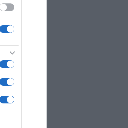
ς με SPF της beauty
or