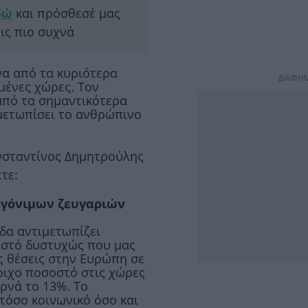
δώ
και πρόσθεσέ μας
εις πιο συχνά
να από τα κυριότερα
ΔΙΑΦΗ
μένες χώρες. Τον
από τα σημαντικότερα
μετωπίσει το ανθρώπινο
νσταντίνος Δημητρούλης
τε:
ογόνιμων ζευγαριών
δα αντιμετωπίζει
στό δυστυχώς που μας
ς θέσεις στην Ευρώπη σε
οιχο ποσοστό στις χώρες
ρνά το 13%. Το
τόσο κοινωνικό όσο και