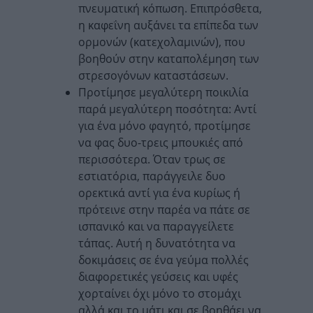
πνευματική κόπωση. Επιπρόσθετα,
η καφεΐνη αυξάνει τα επίπεδα των
ορμονών (κατεχολαμινών), που
βοηθούν στην καταπολέμηση των
στρεσογόνων καταστάσεων.
Προτίμησε μεγαλύτερη ποικιλία
παρά μεγαλύτερη ποσότητα: Αντί
για ένα μόνο φαγητό, προτίμησε
να φας δυο-τρεις μπουκιές από
περισσότερα. Όταν τρως σε
εστιατόρια, παράγγειλε δυο
ορεκτικά αντί για ένα κυρίως ή
πρότεινε στην παρέα να πάτε σε
ισπανικό και να παραγγείλετε
τάπας. Αυτή η δυνατότητα να
δοκιμάσεις σε ένα γεύμα πολλές
διαφορετικές γεύσεις και υφές
χορταίνει όχι μόνο το στομάχι
αλλά και το μάτι και σε βοηθάει να