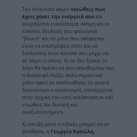
Τον τελευταίο καιρό
νοιώθεις πως
έχεις χάσει την ενέργειά σου
και
κουράζεσαι ευκολότερα. Ακόμη και οι
εύκολες δουλειές σου φαίνονται
“βουνό” και το μόνο που σκέφτεσαι
είναι να επιστρέψεις σπίτι και να
ξαπλώσεις στον καναπέ σου μέχρι να
σε πάρει ο ύπνος. Κι αν δεν ξέρεις το
λόγο θα πρέπει να σου υπενθυμίσω πως
η διατροφή παίζει πολύ σημαντικό
ρόλο αφού αν ακολουθήσει το σωστό
διαιτολόγιο ο οργανισμός επανέρχεται
στην αρχική του υγιή κατάσταση κι εσύ
νοιώθεις πιο δυνατή και
αναζωογονημένη.
Κι επειδή μόνο η ειδικός μπορεί να σε
βοηθήσει, η
Γεωργία Καπώλη,