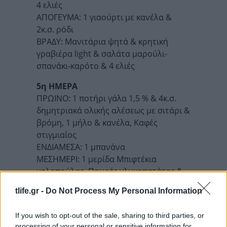
4 ελιές
ΑΠΟΓΕΥΜΑ: 1 γιαούρτι με κανέλα &
2κ.σ. ρόδι
ΒΡΑΔΥ: Μανιτάρια ψητά & κρητική
γραβιέρα light & σαλάτα μαρούλι-
σπανάκι-καρότο & 4 ελιές
5η ΗΜΕΡΑ
ΠΡΩΙΝΟ: 1 ποτήρι γάλα 1,5 % & 4κ.σ.
δημητριακά ολικής αλέσεως με σιτάρι &
βρόμη, 1 μήλο & κανέλα, Καφές
στιγμιαίος
ΕΝΔΙΑΜΕΣΑ: 1 μπανάνα
ΜΕΣΗΜΕΡΙ: 1 μερίδα Μπιφτέκια
γαλοπούλας, Πουρές γλυκοπατάτας &
σαλάτα μπρόκολο & 4 ελιές
tlife.gr -
Do Not Process My Personal Information
ΑΠΟΓΕΥΜΑ: 2 μπισκότα
πολυδημτριακών & 1 φυσικό χυμό
If you wish to opt-out of the sale, sharing to third parties, or
πορτοκάλι
processing of your personal or sensitive information for