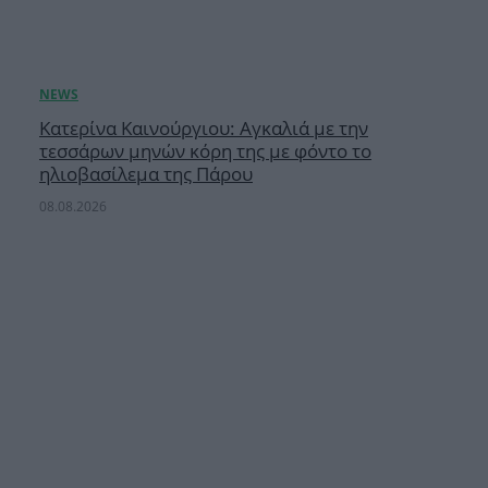
Κατερίνα Καινούργιου: Αγκαλιά με την
τεσσάρων μηνών κόρη της με φόντο το
ηλιοβασίλεμα της Πάρου
08.08.2026