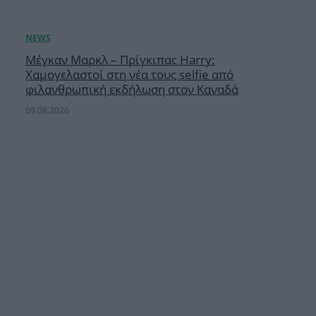
Μέγκαν Μαρκλ – Πρίγκιπας Harry:
Χαμογελαστοί στη νέα τους selfie από
φιλανθρωπική εκδήλωση στον Καναδά
09.08.2026