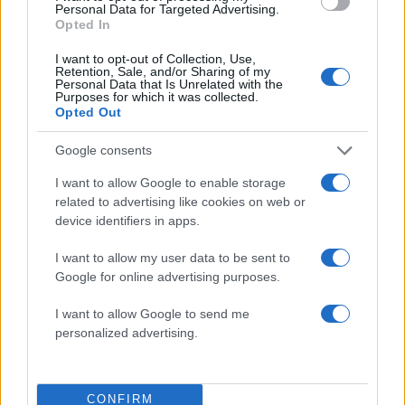
7η ΗΜΕΡΑ
Personal Data for Targeted Advertising.
ΠΡΩΙΝΟ: 1 ποτήρι γάλα & 2
Opted In
ρυζογκοφρέτες & ταχίνι ολικής
I want to opt-out of Collection, Use,
αλέσεως & μέλι, Καφές στιγμιαίος
Retention, Sale, and/or Sharing of my
Personal Data that Is Unrelated with the
ΕΝΔΙΑΜΕΣΑ: 6-8 ανάλατα αμύγδαλα & 1
Purposes for which it was collected.
αχλάδι & 1 φλ. ρόφημα κρόκου Κοζάνης
Opted Out
ΜΕΣΗΜΕΡΙ: 1 μερίδα Σαρδέλες ψητές &
Google consents
άγρια χόρτα, 4-6 ελιές & 1 φέτα ψωμί
πολύσπορο ολικής αλέσεως
I want to allow Google to enable storage
ΑΠΟΓΕΥΜΑ: Smoothie με ρόφημα
related to advertising like cookies on web or
αμυγδάλου, μπανάνα, κανέλα
device identifiers in apps.
ΒΡΑΔΥ: 1 τοστ με ψωμί πολύσπορο &
I want to allow my user data to be sent to
τυρί & σαλάτα μαρούλι- ρόκα- σπανάκι
Google for online advertising purposes.
– καρότο
I want to allow Google to send me
personalized advertising.
ΔΙΑΦΗΜΙΣΗ
CONFIRM