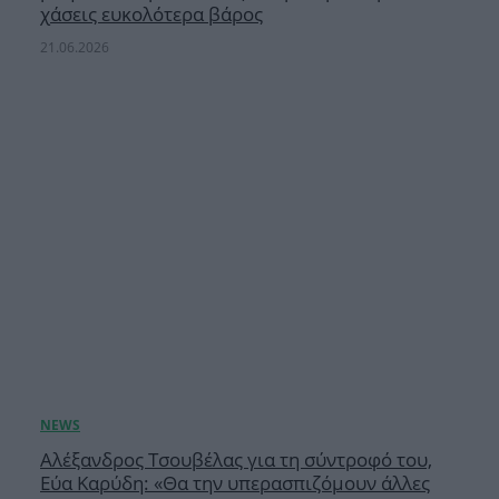
χάσεις ευκολότερα βάρος
21.06.2026
Αλέξανδρος Τσουβέλας για τη σύντροφό του,
Εύα Καρύδη: «Θα την υπερασπιζόμουν άλλες