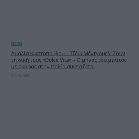
Αμαλία Κωστοπούλου – Τζέικ Μέντγουελ: Ζουν
τη δική τους «Dolce Vita» – Ο μήνας του μέλιτος
με σκάφος στην Ιταλία συνεχίζεται
09.08.2026