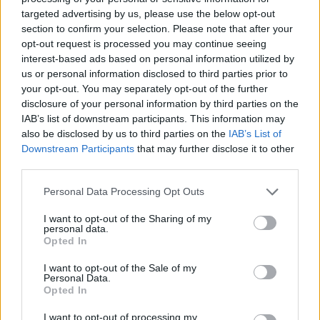
ΒΡΑΔΥ: Φρουτοσαλάτα με γιαούρτι
targeted advertising by us, please use the below opt-out
(ακτινίδιο, 1 αχλάδι, 2 μανταρίνια,
section to confirm your selection. Please note that after your
γιαούρτι με κανέλα)
opt-out request is processed you may continue seeing
interest-based ads based on personal information utilized by
6η ΗΜΕΡΑ
us or personal information disclosed to third parties prior to
ΠΡΩΙΝΟ: 1 φέτα ψωμί πολύσπορο με
your opt-out. You may separately opt-out of the further
φυστικοβούτυρο & 1 μπανάνα, Καφές
disclosure of your personal information by third parties on the
IAB’s list of downstream participants. This information may
στιγμιαίος
also be disclosed by us to third parties on the
IAB’s List of
ΔΕΚΑΤΙΑΝΟ: 10 ανάλατα αμύγδαλα & 1
Downstream Participants
that may further disclose it to other
αχλάδι & κανέλα & 1 φλ. ρόφημα
third parties.
κρόκου Κοζάνης
ΜΕΣΗΜΕΡΙ: Κουνουπίδι γιαχνί, 1 μερίδα
Please note that this website/app uses one or more Google
Personal Data Processing Opt Outs
services and may gather and store information including but
τυρί & 4 ελιές & 1 φέτα ψωμί ζέας
not limited to your visit or usage behaviour. You may click to
I want to opt-out of the Sharing of my
ΑΠΟΓΕΥΜΑ: 1 γιαούρτι 2% & κανέλα & 3
personal data.
grant or deny consent to Google and its third-party tags to
καρύδια
Opted In
use your data for below specified purposes in below Google
ΒΡΑΔΥ: Ομελέτα (1 αυγό, μανιτάρια,
consent section.
I want to opt-out of the Sale of my
τυρί) & σαλάτα λάχανο- καρότο & 1
Personal Data.
Opted In
φέτα ψωμί ζέας
I want to opt-out of processing my