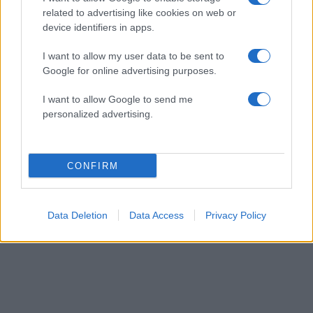
related to advertising like cookies on web or
device identifiers in apps.
I want to allow my user data to be sent to
Google for online advertising purposes.
I want to allow Google to send me
Lymphatic Walking: Η πιο εύκολη μορφή
personalized advertising.
άσκησης που μπορείς να κάνεις κάθε μέρα
29.07.2026
CONFIRM
Data Deletion
Data Access
Privacy Policy