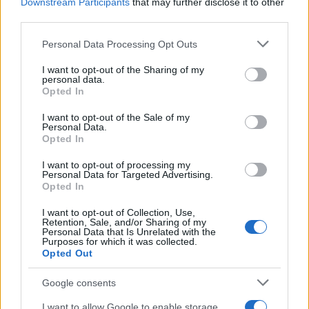
Downstream Participants
that may further disclose it to other
third parties.
Please note that this website/app uses one or more Google
Personal Data Processing Opt Outs
services and may gather and store information including but
not limited to your visit or usage behaviour. You may click to
I want to opt-out of the Sharing of my
personal data.
grant or deny consent to Google and its third-party tags to
Opted In
use your data for below specified purposes in below Google
consent section.
Η Βίκυ Καγιά στη Μύκονο με την μικρή
I want to opt-out of the Sale of my
Personal Data.
Μπιάνκα: Η δυνατή σχέση μητέρας και κόρης –
Opted In
Φωτογραφίες
I want to opt-out of processing my
07.08.2026
Personal Data for Targeted Advertising.
Opted In
I want to opt-out of Collection, Use,
Retention, Sale, and/or Sharing of my
Personal Data that Is Unrelated with the
Purposes for which it was collected.
Opted Out
Google consents
I want to allow Google to enable storage