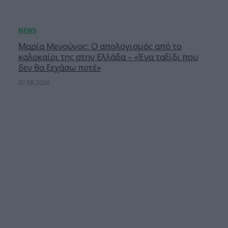
Μαρία Μενούνος: Ο απολογισμός από το
καλοκαίρι της στην Ελλάδα – «Ένα ταξίδι που
δεν θα ξεχάσω ποτέ»
07.08.2026