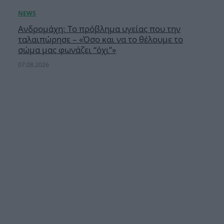
Ανδρομάχη: Το πρόβλημα υγείας που την
ταλαιπώρησε – «Όσο και να το θέλουμε το
σώμα μας φωνάζει “όχι”»
07.08.2026