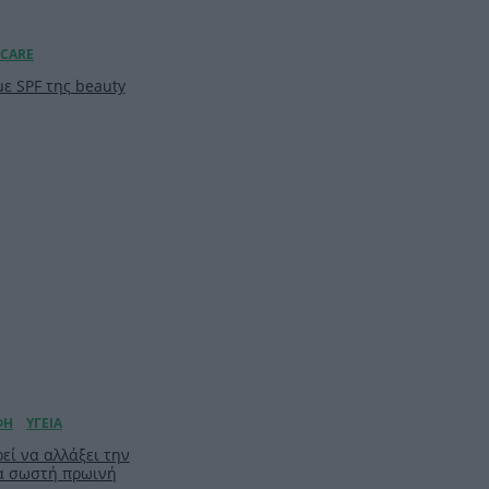
ε SPF της beauty
ί να αλλάξει την
α σωστή πρωινή