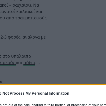
κοί – ραχιαίοι). Να
δυνατοί κοιλιακοί και
σου από τραυματισμούς
2-3 φορές, ανάλογα με
ς στο υπόλοιπο
λιακούς
και
πόδια
....
ας
ainer Μιχάλη Μυλωνάκη
o Not Process My Personal Information
εων!
to opt-out of the sale, sharing to third parties, or processing of your per