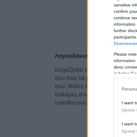
sensitive in
confirm you
continue se
information 
further disc
participants
Downstream 
Please note
Λαγουδάκια Mέρος Τρίτο
information 
deny consent
Στηρίζεσαι στα χέρια σου κ τρ
in below Go
σου πως τα μπροστά περίπου δ
σου. Μόλις έρθουν τα πόδια σο
Persona
παλάμες σου τα χέρια ελευθερ
τοποθετούνται γρήγορα πάλι 
I want t
Opted 
I want t
Opted 