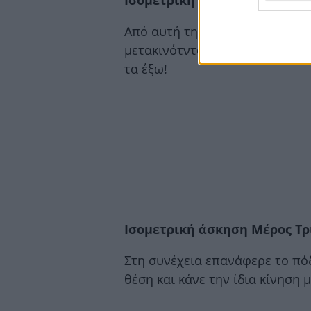
Ισομετρική άσκηση Μέρος Δ
Από αυτή τη θέση κάνε 10-15 
μετακινότντας το πόδι που βρί
τα έξω!
Ισομετρική άσκηση Μέρος Τρ
Στη συνέχεια επανάφερε το πόδ
θέση και κάνε την ίδια κίνηση μ