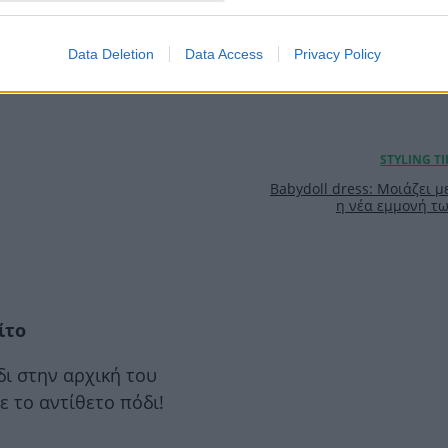
εύτερο
επαναλήψεις
Data Deletion
Data Access
Privacy Policy
σκεται στον αέρα προς
Babydoll dress: Μοιάζει με
η νέα εμμονή των
ίτο
ι στην αρχική του
ε το αντίθετο πόδι!