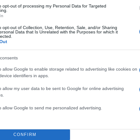
to opt-out of processing my Personal Data for Targeted
ing.
In
o opt-out of Collection, Use, Retention, Sale, and/or Sharing
ersonal Data that Is Unrelated with the Purposes for which it
ρώτο
lected.
Out
νεις κλασικά push-ups
consents
 περίπου στο επίπεδο
o allow Google to enable storage related to advertising like cookies on
evice identifiers in apps.
o allow my user data to be sent to Google for online advertising
s.
TOP STOR
to allow Google to send me personalized advertising.
CONFIRM