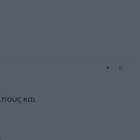
ίπους και
Η