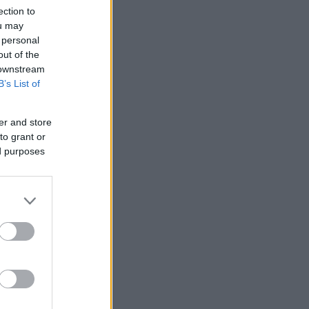
ection to
ou may
 personal
out of the
 downstream
B’s List of
er and store
to grant or
ed purposes