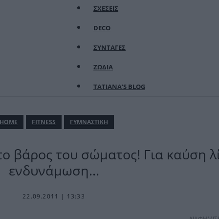
ΣΧΕΣΕΙΣ
DECO
ΣΥΝΤΑΓΕΣ
ΖΩΔΙΑ
TATIANA’S BLOG
ΗΟΜΕ
FITNESS
ΓΥΜΝΑΣΤΙΚΗ
το βάρος του σώματος! Για καύση λ
ενδυνάμωση…
22.09.2011 | 13:33
ΔΙΑΦΗΜΙΣ