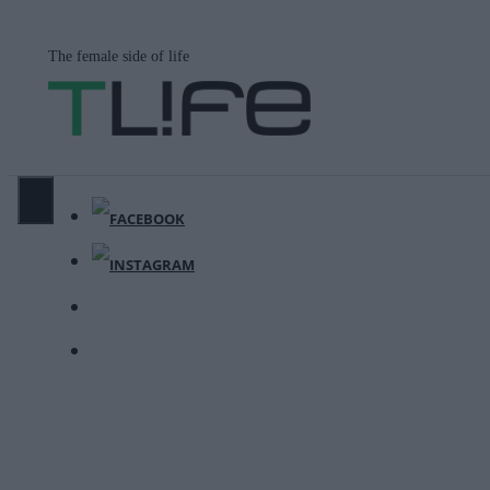
Μετάβαση
σε
The female side of life
περιεχόμενο
ΜΕΝΟΎ