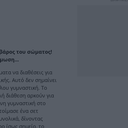
 βάρος του σώματος!
μωση...
ματα να διαθέσεις για
κής. Αυτό δεν σημαίνει
λου γυμναστική. To
λή διάθεση αρκούν για
πνη γυμναστική στο
τοίμασε ένα σετ
υνολικά, δίνοντας
ο ίσως σημείο, το