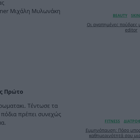
ας
ainer Μιχάλη Μυλωνάκη
Οι αγαπημένες πούδρες μ
editor
ος Πρώτο
ρωματακι. Τέντωσε τα
ι πόδια πρέπει συνεχώς
μα.
Εμμηνόπαυση: Πόσο μπορε
καθημερινότητά σου μι