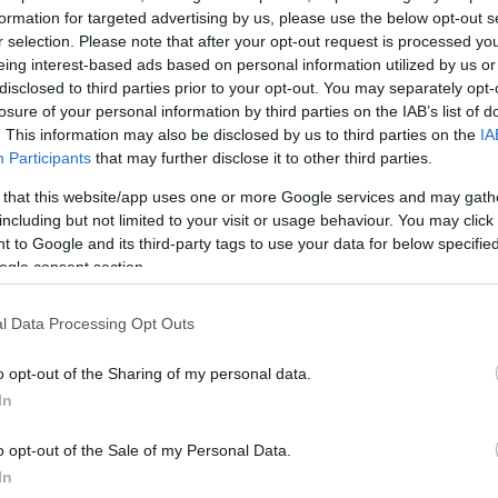
formation for targeted advertising by us, please use the below opt-out s
r selection. Please note that after your opt-out request is processed y
eing interest-based ads based on personal information utilized by us or
disclosed to third parties prior to your opt-out. You may separately opt-
losure of your personal information by third parties on the IAB’s list of
. This information may also be disclosed by us to third parties on the
IA
Participants
that may further disclose it to other third parties.
 that this website/app uses one or more Google services and may gath
including but not limited to your visit or usage behaviour. You may click 
 to Google and its third-party tags to use your data for below specifi
αβάς γρήγορα τα πόδια
ogle consent section.
ίπλα από τις παλάμες
υ δίπλα από τις
l Data Processing Opt Outs
ώνονται και
μπροστά.
o opt-out of the Sharing of my personal data.
In
o opt-out of the Sale of my Personal Data.
In