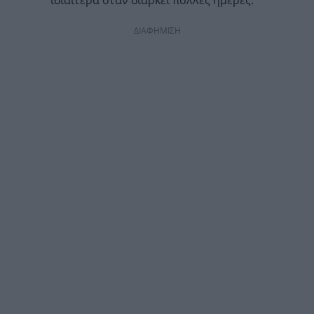
ιδιαίτερα όταν διαρκεί πολλές ημέρες.
ΔΙΑΦΗΜΙΣΗ