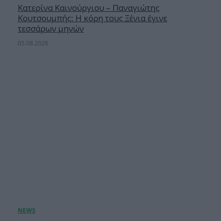
Κατερίνα Καινούργιου – Παναγιώτης
Κουτσουμπής: Η κόρη τους Ξένια έγινε
τεσσάρων μηνών
05.08.2026