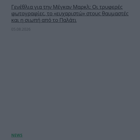
Γενέθλια για την Μέγκαν Μαρκλ: Οι τρυφερές
φωτογραφίες, το «ευχαριστώ» στους θαυμαστές
και η σιωπή από το Παλάτι
05.08.2026