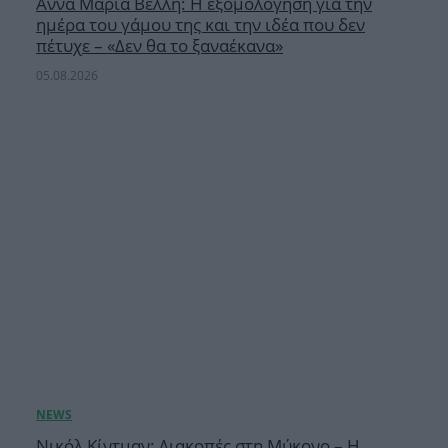
Άννα Μαρία Βέλλη: Η εξομολόγηση για την
ημέρα του γάμου της και την ιδέα που δεν
πέτυχε – «Δεν θα το ξαναέκανα»
05.08.2026
Νικόλ Κίντμαν: Διακοπές στη Μύκονο – Η