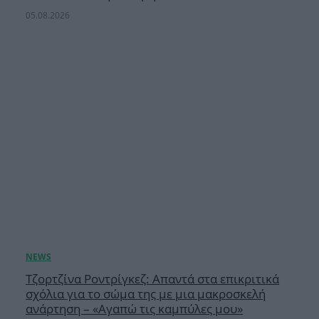
05.08.2026
Τζορτζίνα Ροντρίγκεζ: Απαντά στα επικριτικά
σχόλια για το σώμα της με μια μακροσκελή
ανάρτηση – «Αγαπώ τις καμπύλες μου»