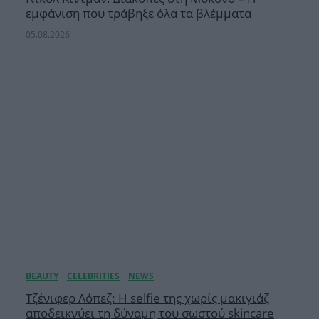
εμφάνιση που τράβηξε όλα τα βλέμματα
05.08.2026
Τζένιφερ Λόπεζ: Η selfie της χωρίς μακιγιάζ
αποδεικνύει τη δύναμη του σωστού skincare