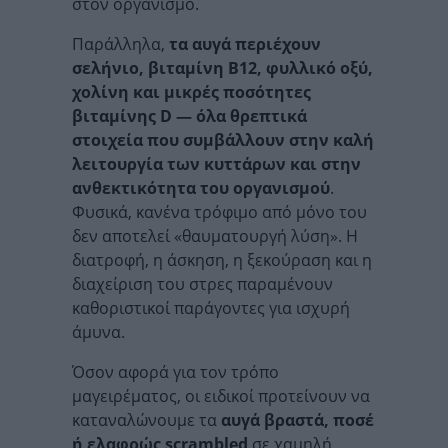
στον οργανισμό.
Παράλληλα,
τα αυγά περιέχουν
σελήνιο, βιταμίνη Β12, φυλλικό οξύ,
χολίνη και μικρές ποσότητες
βιταμίνης
D — όλα θρεπτικά
στοιχεία που συμβάλλουν στην καλή
λειτουργία των κυττάρων και στην
ανθεκτικότητα του οργανισμού
.
Φυσικά, κανένα τρόφιμο από μόνο του
δεν αποτελεί «θαυματουργή λύση». Η
διατροφή, η άσκηση, η ξεκούραση και η
διαχείριση του στρες παραμένουν
καθοριστικοί παράγοντες για ισχυρή
άμυνα.
Όσον αφορά για τον τρόπο
μαγειρέματος, οι ειδικοί προτείνουν να
καταναλώνουμε τα
αυγά
βραστά, ποσέ
ή ελαφρώς
scrambled
σε χαμηλή