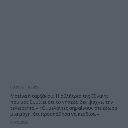
Ματίνα Νταρζάνου: Η αθλήτρια της Εθνικής
που μας θυμίζει ότι το γήπεδο δεν ψάχνει την
τελειότητα – «Οι μελανιές σημαίνουν ότι έδωσα
μια μάχη, ότι προσπάθησα να κερδίσω»
07.08.2026