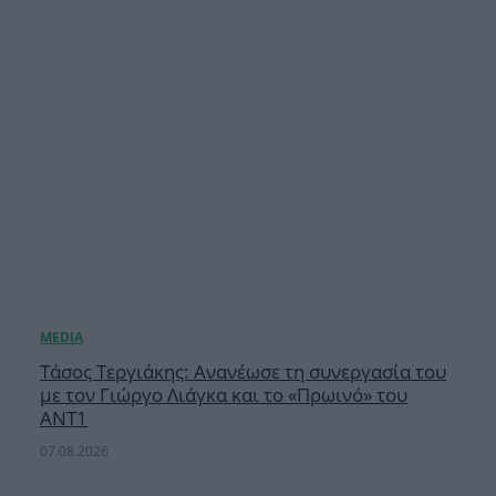
Τάσος Τεργιάκης: Ανανέωσε τη συνεργασία του
με τον Γιώργο Λιάγκα και το «Πρωινό» του
ΑΝΤ1
07.08.2026