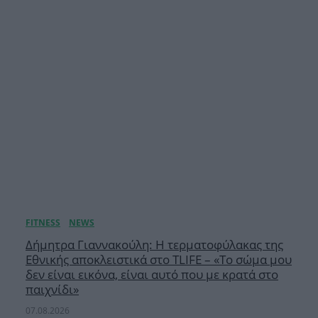
Δήμητρα Γιαννακούλη: Η τερματοφύλακας της
Εθνικής αποκλειστικά στο TLIFE – «Το σώμα μου
δεν είναι εικόνα, είναι αυτό που με κρατά στο
παιχνίδι»
07.08.2026