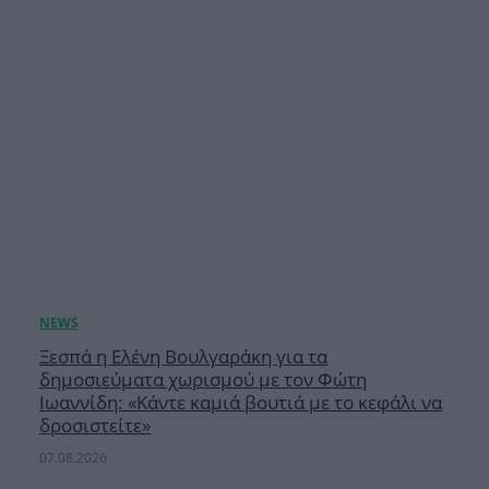
Ξεσπά η Ελένη Βουλγαράκη για τα
δημοσιεύματα χωρισμού με τον Φώτη
Ιωαννίδη: «Κάντε καμιά βουτιά με το κεφάλι να
δροσιστείτε»
07.08.2026