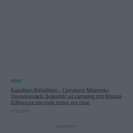
Ευρυδίκη Βαλαβάνη – Γρηγόρης Μόργκαν:
Οικογενειακές διακοπές με camping στη Βόρεια
Εύβοια με τον ενός έτους γιο τους
07.08.2026
ΔΙΑΦΗΜΙΣΗ