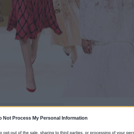
δώ
και πρόσθεσέ μας
o Not Process My Personal Information
εις πιο συχνά
to opt-out of the sale, sharing to third parties, or processing of your per