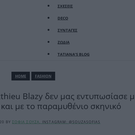
ΣΧΕΣΕΙΣ
DECO
ΣΥΝΤΑΓΕΣ
ΖΩΔΙΑ
TATIANA’S BLOG
ΗΟΜΕ
FASHION
thieu Blazy δεν μας εντυπωσίασε μ
και με το παραμυθένιο σκηνικό
:20
BY
ΣΟΦΙΑ ΣΟΥΖΑ
, INSTAGRAM: @SOUZASOFIAS