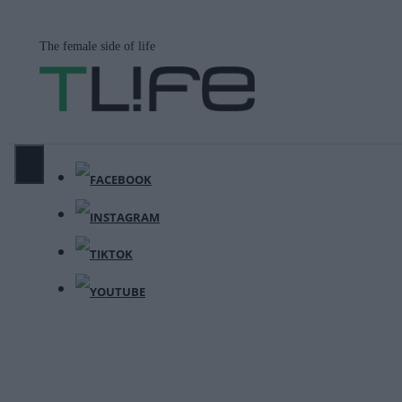
Μετάβαση
σε
The female side of life
περιεχόμενο
ΜΕΝΟΎ