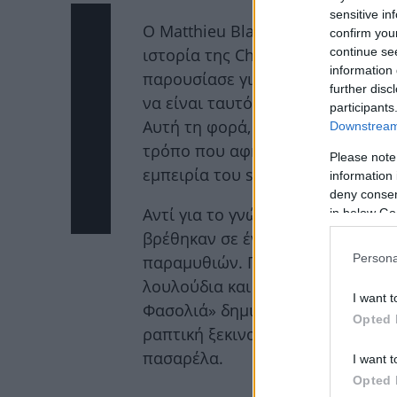
sensitive in
Ο Matthieu Blazy συνεχίζει να γρ
confirm you
continue se
ιστορία της Chanel και η δεύτερ
information 
παρουσίασε για τον γαλλικό οίκο
further disc
να είναι ταυτόχρονα ονειρική, σ
participants
Αυτή τη φορά, δεν εντυπωσίασε μ
Downstream 
τρόπο που αφηγήθηκε μια ιστορί
Please note
εμπειρία του show.
information 
deny consent
Αντί για το γνώριμο σκηνικό του 
in below Go
βρέθηκαν σε ένα μαγικό σαλόνι 
Persona
παραμυθιών. Γιγάντια αναρριχώμ
λουλούδια και μια ατμόσφαιρα ε
I want t
Φασολιά» δημιούργησαν έναν φα
Opted 
ραπτική ξεκινούσε πριν ακόμη ε
πασαρέλα.
I want t
Opted 