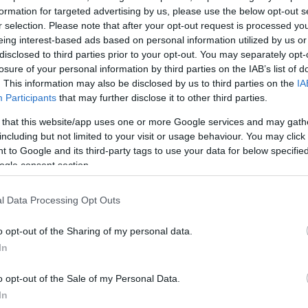
formation for targeted advertising by us, please use the below opt-out s
ΔΙΑΦΗ
άφει το δικό του κεφάλαιο στην
r selection. Please note that after your opt-out request is processed y
eing interest-based ads based on personal information utilized by us or
η συλλογή
Υψηλής Ραπτικής
που
disclosed to third parties prior to your opt-out. You may separately opt-
 απέδειξε πως η couture μπορεί
losure of your personal information by third parties on the IAB’s list of
ύγχρονη και απόλυτα φορέσιμη.
. This information may also be disclosed by us to third parties on the
IA
όνο με τα ρούχα, αλλά και με τον
Participants
that may further disclose it to other third parties.
α μέσα από ολόκληρη την
 that this website/app uses one or more Google services and may gath
including but not limited to your visit or usage behaviour. You may click 
 to Google and its third-party tags to use your data for below specifi
Grand Palais, οι καλεσμένοι
ogle consent section.
που έμοιαζε βγαλμένο από βιβλίο
l Data Processing Opt Outs
ενα φυτά, τεράστια εξωτικά
μπνευσμένη από τον «Τζακ και τη
o opt-out of the Sharing of my personal data.
νταστικό κόσμο, όπου η υψηλή
In
μφανιστεί το πρώτο μοντέλο στην
o opt-out of the Sale of my Personal Data.
In