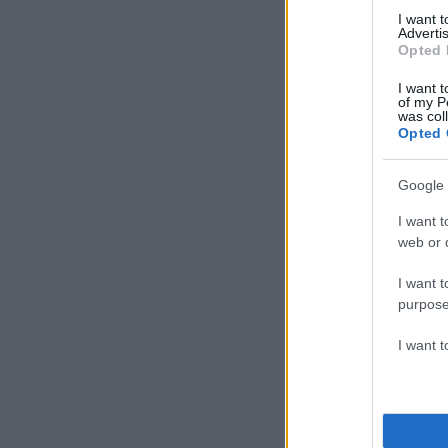
ΔΙΑΦ
I want 
Advertis
Opted 
I want t
of my P
was col
Opted 
Google 
I want t
web or d
I want t
purpose
I want 