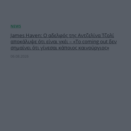
James Haven: Ο αδελφός της Αντζελίνα Τζολί
αποκάλυψε ότι είναι γκέι – «Το coming out δεν
σημαίνει ότι γίνεσαι κάποιος καινούργιος»
06.08.2026