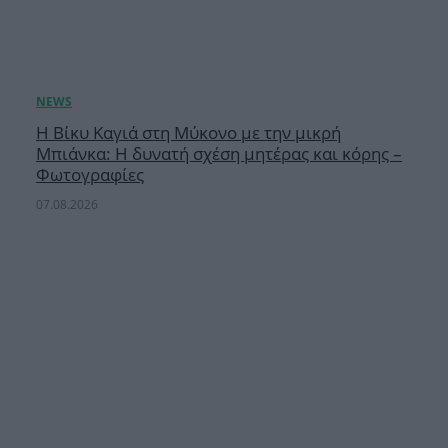
Η Βίκυ Καγιά στη Μύκονο με την μικρή
Μπιάνκα: Η δυνατή σχέση μητέρας και κόρης –
Φωτογραφίες
07.08.2026