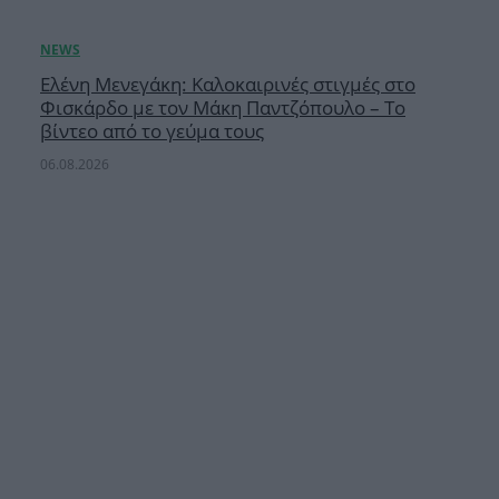
Ελένη Μενεγάκη: Καλοκαιρινές στιγμές στο
Φισκάρδο με τον Μάκη Παντζόπουλο – Το
βίντεο από το γεύμα τους
06.08.2026