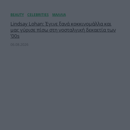
Lindsay Lohan: Έγινε ξανά κοκκινομάλλα και
μας γύρισε πίσω στη νοσταλγική δεκαετία των
’00s
06.08.2026