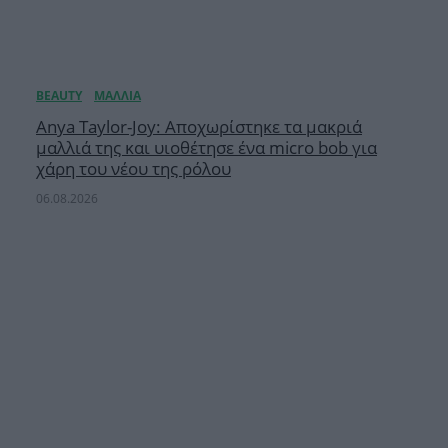
Anya Taylor-Joy: Αποχωρίστηκε τα μακριά
μαλλιά της και υιοθέτησε ένα micro bob για
χάρη του νέου της ρόλου
06.08.2026