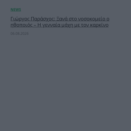
Γιώργος Παράσχος: Ξανά στο νοσοκομείο ο
ηθοποιός – Η γενναία μάχη με τον καρκίνο
06.08.2026