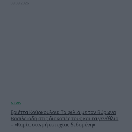
08.08.2026
Εριέττα Κούρκουλου: Τα φιλιά με τον Βύρωνα
Βασιλειάδη στις διακοπές τους και τα γενέθλια
– «Καμία στιγμή ευτυχίας δεδομένη»