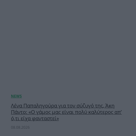
Λένα Παπαληγούρα για τον σύζυγό της, Άκη
Πάντο: «Ο γάμος μας είναι πολύ καλύτερος απ’
ό,τι είχα φανταστεί»
08.08.2026