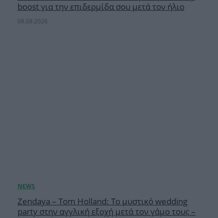
boost για την επιδερμίδα σου μετά τον ήλιο
08.08.2026
Zendaya – Tom Holland: Το μυστικό wedding
party στην αγγλική εξοχή μετά τον γάμο τους –