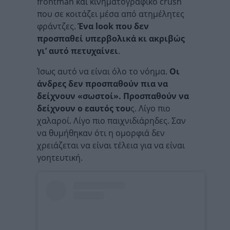
frontman και κινηματογραφικό crush
που σε κοιτάζει μέσα από ατημέλητες
φράντζες.
Ένα look που δεν
προσπαθεί υπερβολικά κι ακριβώς
γι’ αυτό πετυχαίνει
.
Ίσως αυτό να είναι όλο το νόημα.
Οι
άνδρες δεν προσπαθούν πια να
δείχνουν «σωστοί». Προσπαθούν να
δείχνουν ο εαυτός του
ς. Λίγο πιο
χαλαροί. Λίγο πιο παιχνιδιάρηδες. Σαν
να θυμήθηκαν ότι η ομορφιά δεν
χρειάζεται να είναι τέλεια για να είναι
γοητευτική.