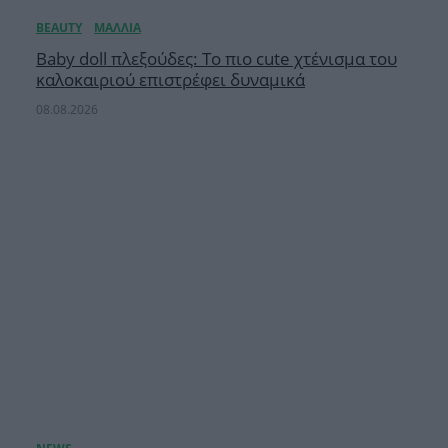
Baby doll πλεξούδες: Το πιο cute χτένισμα του
καλοκαιριού επιστρέφει δυναμικά
08.08.2026