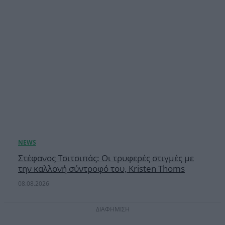
Στέφανος Τσιτσιπάς: Οι τρυφερές στιγμές με
την καλλονή σύντροφό του, Kristen Thoms
08.08.2026
ΔΙΑΦΗΜΙΣΗ