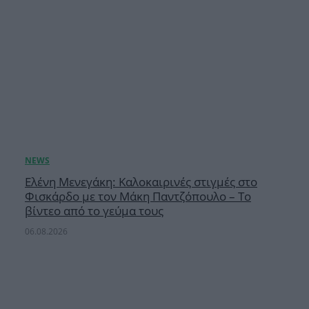
Ελένη Μενεγάκη: Καλοκαιρινές στιγμές στο
Φισκάρδο με τον Μάκη Παντζόπουλο – Το
βίντεο από το γεύμα τους
06.08.2026