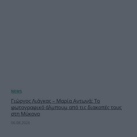
Γιώργος Λιάγκας – Μαρία Αντωνά: Το
φωτογραφικό άλμπουμ από τις διακοπές τους
στη Μύκονο
06.08.2026