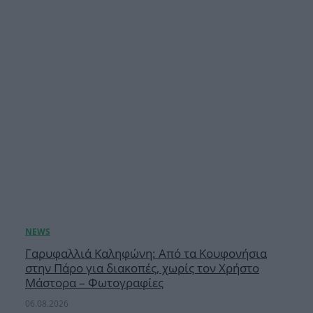
Γαρυφαλλιά Καληφώνη: Από τα Κουφονήσια
στην Πάρο για διακοπές, χωρίς τον Χρήστο
Μάστορα – Φωτογραφίες
06.08.2026