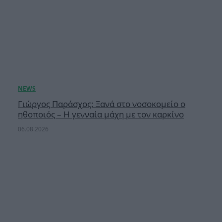
Γιώργος Παράσχος: Ξανά στο νοσοκομείο ο
ηθοποιός – Η γενναία μάχη με τον καρκίνο
06.08.2026