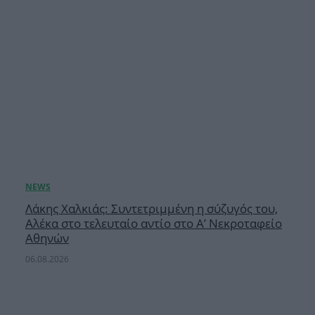
Λάκης Χαλκιάς: Συντετριμμένη η σύζυγός του,
Αλέκα στο τελευταίο αντίο στο Α’ Νεκροταφείο
Αθηνών
06.08.2026